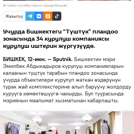
©
пресс-служба мэрии города Бишкек
Жазылуу
Учурда Бишкектеги “Түштүк” пландоо
зонасында 34 курулуш компаниясы
курулуш иштерин жүргүзүүдө.
БИШКЕК, 12-июн. — Sputnik.
Бишкектин мэри
Эмилбек Абдыкадыров курулуш компанияларын
калаанын түштүк тарабын пландоо зонасында
учурда объектилери курулуп жаткан өздөрүнүн
турак жай комплекстерине алып баруучу жолдорду
курууга көмөктөшүүгө чакырды. Бул туурасында
мэриянын маалымат кызматынан кабарлашты.