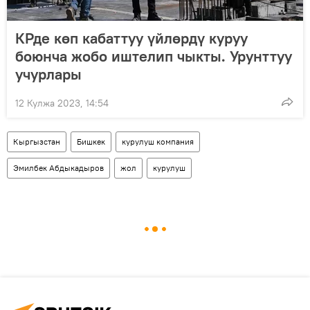
КРде көп кабаттуу үйлөрдү куруу
боюнча жобо иштелип чыкты. Урунттуу
учурлары
12 Кулжа 2023, 14:54
Кыргызстан
Бишкек
курулуш компания
Эмилбек Абдыкадыров
жол
курулуш