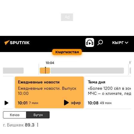
КЫРГ
Кыргызстан
10:04
11:
Ежедневные новости
Тема дня
үн
Ежедневные новости. Выпуск
«Более 1200 сёл в зоне
10:00
МЧС — о климате, ледн
системе оповещения
эфир
10:01
10:08
7 мин
49 мин
населения
Кечээ
Бүгүн
г. Бишкек
89.3