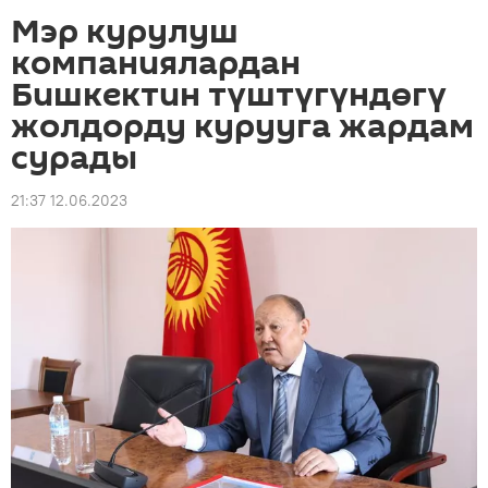
Мэр курулуш
компаниялардан
Бишкектин түштүгүндөгү
жолдорду курууга жардам
сурады
21:37 12.06.2023