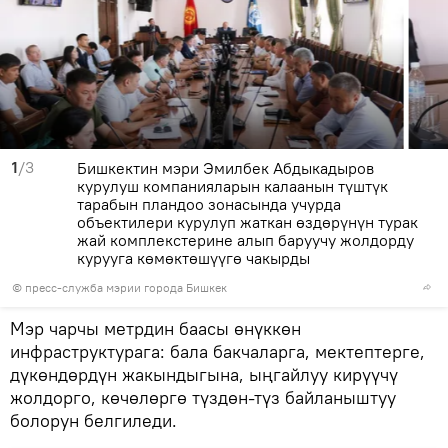
1
/3
Бишкектин мэри Эмилбек Абдыкадыров
курулуш компанияларын калаанын түштүк
тарабын пландоо зонасында учурда
объектилери курулуп жаткан өздөрүнүн турак
жай комплекстерине алып баруучу жолдорду
курууга көмөктөшүүгө чакырды
©
пресс-служба мэрии города Бишкек
Мэр чарчы метрдин баасы өнүккөн
инфраструктурага: бала бакчаларга, мектептерге,
дүкөндөрдүн жакындыгына, ыңгайлуу кирүүчү
жолдорго, көчөлөргө түздөн-түз байланыштуу
болорун белгиледи.