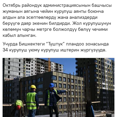
Октябрь райондук администрациясынын башчысы
жуманын аягына чейин курулуш аянты боюнча
алдын ала эсептөөлөрдү жана анализдерди
берүүгө даяр экенин билдирди. Жол курулушунун
көлөмүн чарчы метрге болжолдуу бөлүү чечими
кабыл алынган.
Учурда Бишкектеги “Түштүк” пландоо зонасында
34 курулуш уюму курулуш иштерин жүргүзүүдө.