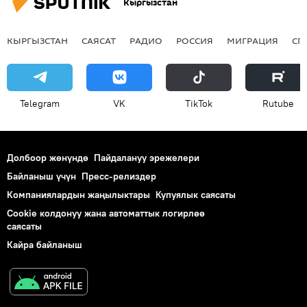
Кыргызстан
КЫРГЫЗСТАН
САЯСАТ
РАДИО
РОССИЯ
МИГРАЦИЯ
СП
Telegram
VK
ТikТоk
Rutube
Долбоор жөнүндө
Пайдалануу эрежелери
Байланыш үчүн
Пресс-релиздер
Компаниялардын жаңылыктары
Купуялык саясаты
Cookie колдонуу жана автоматтык логирлөө
саясаты
Кайра байланыш