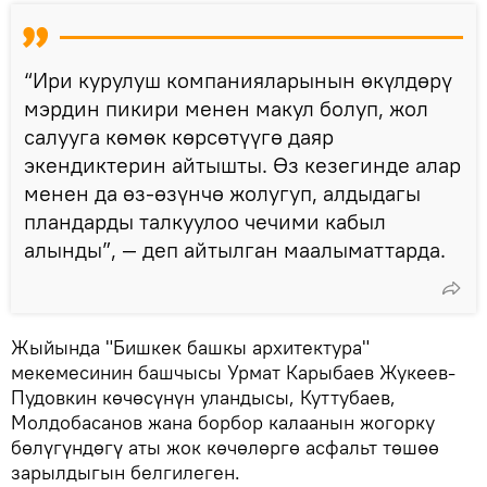
“Ири курулуш компанияларынын өкүлдөрү
мэрдин пикири менен макул болуп, жол
салууга көмөк көрсөтүүгө даяр
экендиктерин айтышты. Өз кезегинде алар
менен да өз-өзүнчө жолугуп, алдыдагы
пландарды талкуулоо чечими кабыл
алынды”, — деп айтылган маалыматтарда.
Жыйында "Бишкек башкы архитектура"
мекемесинин башчысы Урмат Карыбаев Жукеев-
Пудовкин көчөсүнүн уландысы, Куттубаев,
Молдобасанов жана борбор калаанын жогорку
бөлүгүндөгү аты жок көчөлөргө асфальт төшөө
зарылдыгын белгилеген.