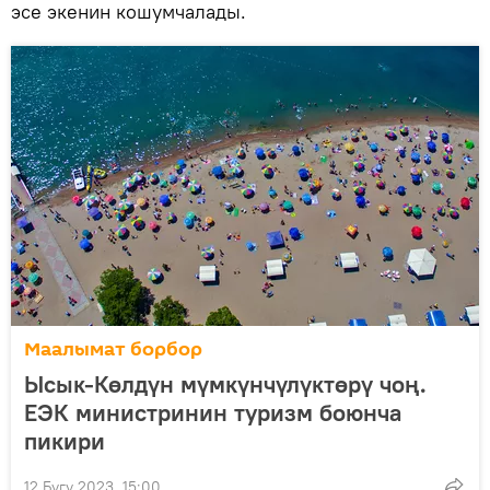
эсе экенин кошумчалады.
Маалымат борбор
Ысык-Көлдүн мүмкүнчүлүктөрү чоң.
ЕЭК министринин туризм боюнча
пикири
12 Бугу 2023, 15:00