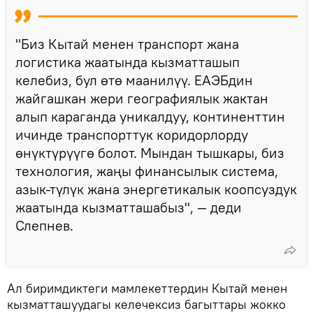
"Биз Кытай менен транспорт жана
логистика жаатында кызматташып
келебиз, бул өтө маанилүү. ЕАЭБдин
жайгашкан жери географиялык жактан
алып караганда уникалдуу, континенттин
ичинде транспорттук коридорлорду
өнүктүрүүгө болот. Мындан тышкары, биз
технология, жаңы финансылык система,
азык-түлүк жана энергетикалык коопсуздук
жаатында кызматташабыз", — деди
Слепнев.
Ал биримдиктеги мамлекеттердин Кытай менен
кызматташуудагы келечексиз багыттары жокко