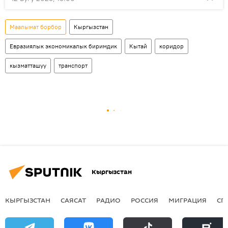
Маалымат борбор
Кыргызстан
Евразиялык экономикалык биримдик
Кытай
коридор
кызматташуу
транспорт
Кыргызстан
КЫРГЫЗСТАН
САЯСАТ
РАДИО
РОССИЯ
МИГРАЦИЯ
СП