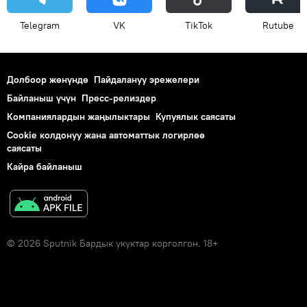
Telegram
VK
ТikТоk
Rutube
Долбоор жөнүндө
Пайдалануу эрежелери
Байланыш үчүн
Пресс-релиздер
Компаниялардын жаңылыктары
Купуялык саясаты
Cookie колдонуу жана автоматтык логирлөө
саясаты
Кайра байланыш
© 2026 Sputnik Бардык укуктар корголгон. 18+