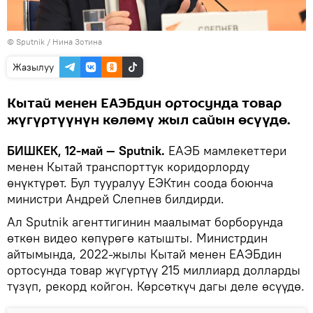
©
Sputnik
/ Нина Зотина
Жазылуу
Кытай менен ЕАЭБдин ортосунда товар
жүгүртүүнүн көлөмү жыл сайын өсүүдө.
БИШКЕК, 12-май — Sputnik.
ЕАЭБ мамлекеттери
менен Кытай транспорттук коридорлорду
өнүктүрөт. Бул тууралуу ЕЭКтин соода боюнча
министри Андрей Слепнев билдирди.
Ал Sputnik агенттигинин маалымат борборунда
өткөн видео көпүрөгө катышты. Министрдин
айтымында, 2022-жылы Кытай менен ЕАЭБдин
ортосунда товар жүгүртүү 215 миллиард долларды
түзүп, рекорд койгон. Көрсөткүч дагы деле өсүүдө.