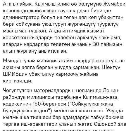
Ага ылайык, Кылмыш иликтөө бөлүмүнө Жумабек
көчөсүндө жайгашкан сауналардын биринде
администратор болуп иштеген аял көп убакыттан
бери сойкукана уюштуруп жүргөндүгү тууралуу
маалымат түшкөн. Анда интимдик кызмат
көрсөткөн кыздарды телефон аркылуу чакырып,
алардан кардарлар төлөгөн акчанын 30 пайызын
алып жүргөнү аныкталган.
Мындан улам милиция атайын кардар жөнөтүп, ал
акчаны аялга берген учурда кармашкан. Шектүү
ШИИБдин убактылуу кармоочу жайына
киргизилди.
Чогултулган материалдардын негизинде Ленин
райондук милициясы тарабынан Кылмыш-жаза
кодексинин 160-беренеси ("Сойкулукка жана
бузукулукка үндөө") менен иш козголгон. Учурда
кылмышка тиешеси бар адамдарды табуу боюнча
тергөө иш-аракеттери уланып жатат. Ошондой эле
кармалган аял администратор болуп иштеген