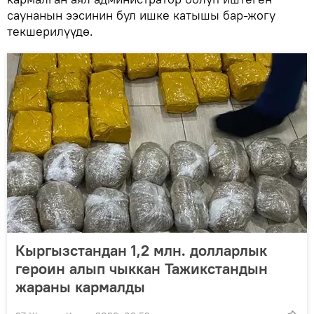
саунанын ээсинин бул ишке катышы бар-жогу
текшерилүүдө.
Кыргызстандан 1,2 млн. долларлык
героин алып чыккан Тажикстандын
жараны кармалды