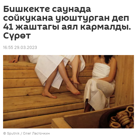
Бишкекте саунада
сойкукана уюштурган деп
41 жаштагы аял кармалды.
Сүрөт
16:55 29.03.2023
©
Sputnik
/ Олег Ласточкин