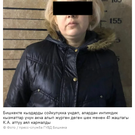
Бишкекте кыздарды сойкулукка үндөп, алардан интимдик
кызматтар үчүн акча алып жүргөн деген шек менен 41 жаштагы
К.А. аттуу аял кармалды
© Фото / пресс-служба ГУВД Бишкека