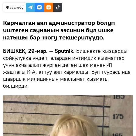
Жазылуу
Кармалган аял администратор болуп
иштеген саунанын ээсинин бул ишке
катышы бар-жогу текшерилүүдө.
БИШКЕК, 29-мар. — Sputnik.
Бишкекте кыздарды
сойкулукка үндөп, алардан интимдик кызматтар
үчүн акча алып жүргөн деген шек менен 41
жаштагы К.А. аттуу аял кармалды. Бул туурасында
шаардык милициянын маалымат кызматы
билдирди.