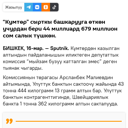
Жазылуу
“Кумтөр” сырткы башкарууга өткөн
учурдан бери 44 миллиард 679 миллион
сом салык түшкөн.
БИШКЕК, 16-мар. — Sputnik.
Кумтөрдөн казылган
алтындын пайдаланышын иликтеген депутаттык
комиссия “мыйзам бузуу катталган эмес” деген
тыянак чыгарды.
Комиссиянын төрагасы Арсланбек Малиевдин
айтымында, Улуттук банктын сактоочу жайында 43
тонна 444 килограмм 13 грамм алтын бар. Улуттук
банктын контрагенттигинде, Швейцариялык
банкта 1 тонна 362 килограмм алтын сакталууда.