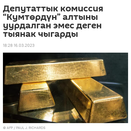
Депутаттык комиссия
“Кумтөрдүн” алтыны
уурдалган эмес деген
тыянак чыгарды
18:28 16.03.2023
©
AFP
/ PAUL J. RICHARDS