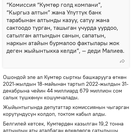
“Комиссия “Кумтөр голд компани”,
“Кыргыз алтын” жана Улуттук банк
тарабынан алтынды казуу, сатуу жана
сактоодо турган, ташыган учурда уурдоо,
сатылган алтындын санын, сапатын,
наркын атайын бурмалоо фактылары жок
деген жыйынтыкка келди”, — деди Малиев.
Ошондой эле ал Кумтөр сырткы башкарууга өткөн
2021-жылдын 18-майынан тартып 2022-жылдын 31-
декабрына чейин 44 миллиард 679 миллион сом
салык түшкөнүн кошумчалады.
Жыйынтыгында депутаттар комиссиянын чыгарган
корутундусун колдоп, токтом кабыл алды.
Белгилей кетсек, Кумтөрдөн казылган 19,2 тонна
алтындын аты аталбаган өлкөлөргө сатылышы