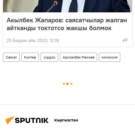
Акылбек Жапаров: саясатчылар жалган
айтканды токтотсо жакшы болмок
25 Бирдин айы 2023, 12:18
Саясат
Кумтөр
уурдоо
Арсланбек Малиев
комиссия
Кыргызстан