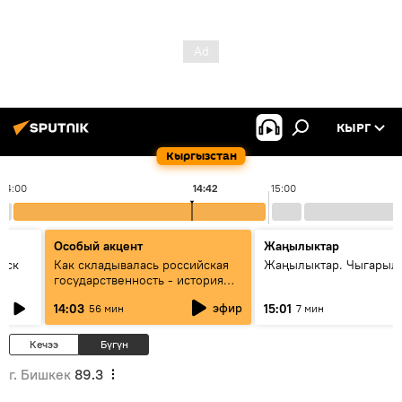
КЫРГ
Кыргызстан
14:00
14:42
15:00
Особый акцент
Жаңылыктар
уск
Как складывалась российская
Жаңылыктар. Чыгарыл
государственность - история
России и геополитика Евразии
эфир
14:03
15:01
56 мин
7 мин
глазами аналитиков
Кечээ
Бүгүн
г. Бишкек
89.3