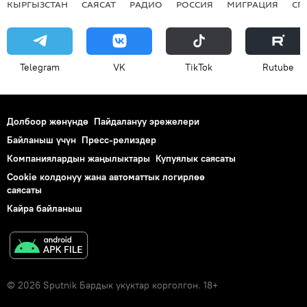
КЫРГЫЗСТАН
САЯСАТ
РАДИО
РОССИЯ
МИГРАЦИЯ
СП
Telegram
VK
ТikТоk
Rutube
Долбоор жөнүндө
Пайдалануу эрежелери
Байланыш үчүн
Пресс-релиздер
Компаниялардын жаңылыктары
Купуялык саясаты
Cookie колдонуу жана автоматтык логирлөө
саясаты
Кайра байланыш
© 2026 Sputnik Бардык укуктар корголгон. 18+