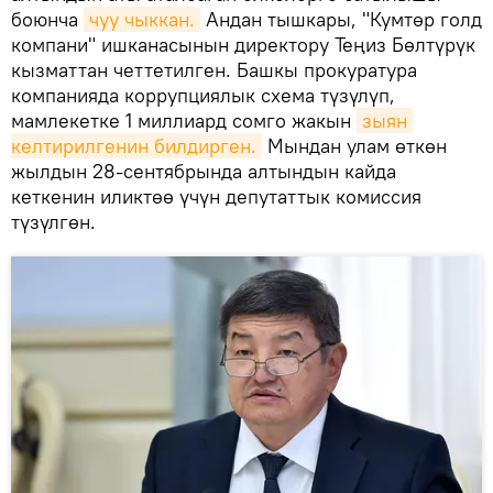
боюнча
чуу чыккан.
Андан тышкары, "Кумтөр голд
компани" ишканасынын директору Теңиз Бөлтүрүк
кызматтан четтетилген. Башкы прокуратура
компанияда коррупциялык схема түзүлүп,
мамлекетке 1 миллиард сомго жакын
зыян 
келтирилгенин билдирген.
Мындан улам өткөн
жылдын 28-сентябрында алтындын кайда
кеткенин иликтөө үчүн депутаттык комиссия
түзүлгөн.