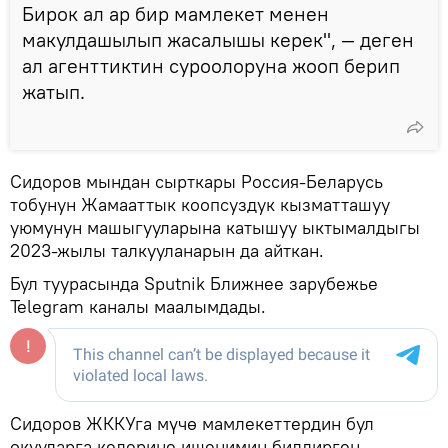
Бирок ал ар бир мамлекет менен
макулдашылып жасалышы керек", — деген
ал агенттиктин суроолоруна жооп берип
жатып.
Сидоров мындан сырткары Россия-Беларусь
тобунун Жамааттык коопсуздук кызматташуу
уюмунун машыгууларына катышуу ыктымалдыгы
2023-жылы талкууланарын да айткан.
Бул туурасында Sputnik Ближнее зарубежье
Telegram каналы маалымдады.
Сидоров ЖККУга мүчө мамлекеттердин бул
окууларга келерине ишенимин билдирген.