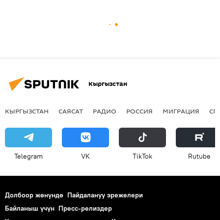
Кыргызстан
КЫРГЫЗСТАН
САЯСАТ
РАДИО
РОССИЯ
МИГРАЦИЯ
СП
Telegram
VK
ТikТоk
Rutube
Долбоор жөнүндө
Пайдалануу эрежелери
Байланыш үчүн
Пресс-релиздер