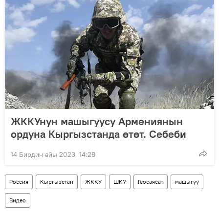
ЖККУнун машыгуусу Армениянын
ордуна Кыргызстанда өтөт. Себеби
14 Бирдин айы 2023, 14:28
Россия
Кыргызстан
ЖККУ
ШКУ
Геосаясат
машыгуу
Видео