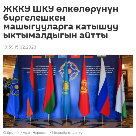
ЖККУ ШКУ өлкөлөрүнүн
биргелешкен
машыгууларга катышуу
ыктымалдыгын айтты
10:59 15.02.2023
©
Sputnik
/ Арам Нерсесян
/
Медиабанкка өтүү