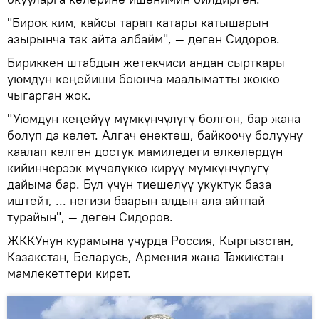
"Бирок ким, кайсы тарап катары катышарын
азырынча так айта албайм", — деген Сидоров.
Бириккен штабдын жетекчиси андан сырткары
уюмдун кеңейиши боюнча маалыматты жокко
чыгарган жок.
"Уюмдун кеңейүү мүмкүнчүлүгү болгон, бар жана
болуп да келет. Алгач өнөктөш, байкоочу болууну
каалап келген достук мамиледеги өлкөлөрдүн
кийинчерээк мүчөлүккө кирүү мүмкүнчүлүгү
дайыма бар. Бул үчүн тиешелүү укуктук база
иштейт, ... негизи баарын алдын ала айтпай
турайын", — деген Сидоров.
ЖККУнун курамына учурда Россия, Кыргызстан,
Казакстан, Беларусь, Армения жана Тажикстан
мамлекеттери кирет.