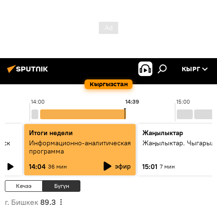
КЫРГ
Кыргызстан
14:00
14:39
15:00
Итоги недели
Жаңылыктар
уск
Информационно-аналитическая
Жаңылыктар. Чыгарыл
программа
эфир
14:04
15:01
36 мин
7 мин
Кечээ
Бүгүн
г. Бишкек
89.3