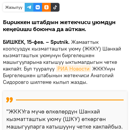
Жазылуу
Бириккен штабдын жетекчиси уюмдун
кеңейиши боюнча да айткан.
БИШКЕК, 15-фев. – Sputnik.
Жамааттык
коопсуздук кызматташтык уюму (ЖККУ) Шанхай
кызматташтык уюмунун биргелешкен
машыгууларына катышуу ыктымалдыгын четке
какпайт. Бул тууралуу
РИА Новости
ЖККУнун
Биргелешкен штабынын жетекчиси Анатолий
Сидоровго шилтеме кылып жазды.
"ЖККУга мүчө өлкөлөрдүн Шанхай
кызматташтык уюму (ШКУ) өткөргөн
машыгууларга катышууну четке какпайбыз.