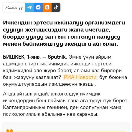
Жазылуу
Ичкендин эртеси кыйналуу организмдеги
суунун жетишсиздиги жана ичегиде,
боордо уулуу заттын топтолуп калуусу
менен байланыштуу экендиги айтылат.
БИШКЕК, 1-янв. — Sputnik.
Эмне үчүн айрым
адамдар спирттик ичимдик ичкендин эртеси
кадимкидей эле жүрө берет, ал эми кээ бирлери
баш жазууну каалашат?
РИА Новости
бул боюнча
окумуштуулардын изилдөөсүн жазды.
Анда айтылгандай, алкоголдук ичимдик
ичкендердин беш пайызы гана ага туруштук берет.
Калгандарыныкы генинен, ден соолугунан жана
психологиялык абалынан көз каранды.