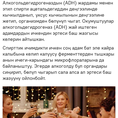
Алкогольдегидрогеназдын (ADH) жардамы менен
этил спирти ацетальдегиддин деңгээлинде
кычкылданып, уксус кычкылынын деңгээлине
жетип, организмден бөлүнүп чыгат. Окумуштуулар
алкогольдегидрогеназ (ADH) жай иштеген
адамдардын ичкендин эртеси баш жазгысы
келерин айтышкан.
Спирттик ичимдикти ичкен соң адам бат эле кайра
калыбына келип калуусу ферменттерден тышкары
анын ичеги-карындагы микрофлораларына да
байланыштуу. Эгерде алкоголду бул органдары
сиңирип, бөлүп чыгарып сала алса ал эртеси баш
жазууну ойлонбойт.