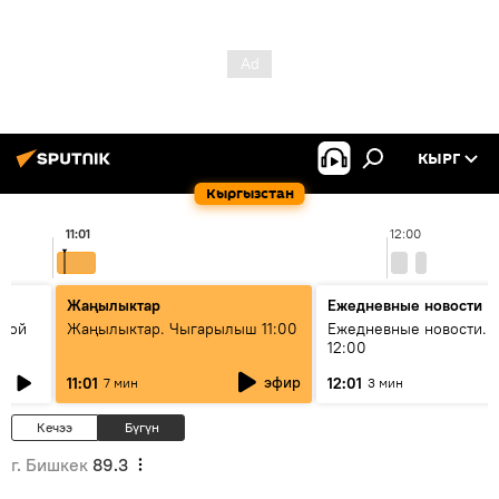
КЫРГ
Кыргызстан
11:01
12:00
Жаңылыктар
Ежедневные новости
икой
Жаңылыктар. Чыгарылыш 11:00
Ежедневные новости. 
12:00
эфир
11:01
12:01
7 мин
3 мин
Кечээ
Бүгүн
г. Бишкек
89.3