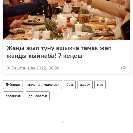
Жаңы жыл түнү ашыкча тамак жеп
жанды кыйнаба! 7 кеңеш
31 Бештин айы 2022, 08:28
Дүйнөдө
спирт ичимдиктери
баш
жазуу
мас
организм
ден соолук