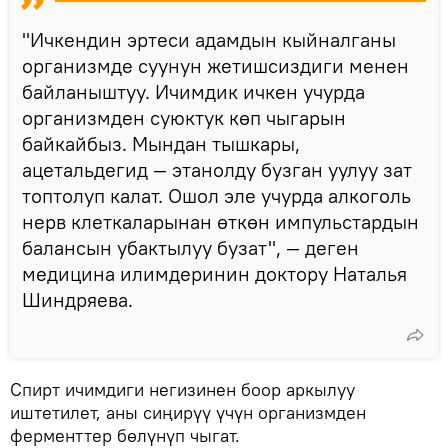
"Ичкендин эртеси адамдын кыйналганы
организмде суунун жетишсиздиги менен
байланыштуу. Ичимдик ичкен учурда
организмден суюктук көп чыгарын
байкайбыз. Мындан тышкары,
ацетальдегид — этанолду бузган уулуу зат
топтолуп калат. Ошол эле учурда алкоголь
нерв клеткаларынан өткөн импульстардын
балансын убактылуу бузат", — деген
медицина илимдеринин доктору Наталья
Шиндряева.
Спирт ичимдиги негизинен боор аркылуу
иштетилет, аны сиңирүү үчүн организмден
ферменттер бөлүнүп чыгат.