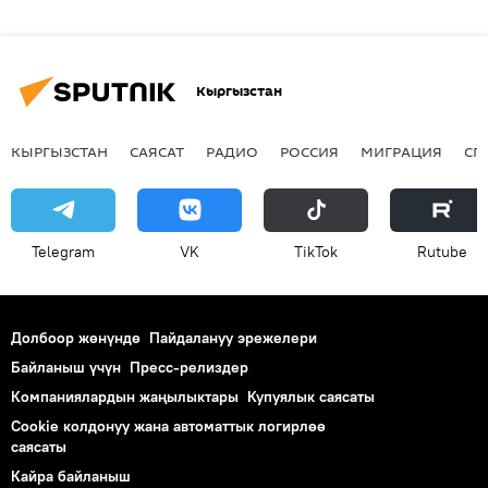
Кыргызстан
КЫРГЫЗСТАН
САЯСАТ
РАДИО
РОССИЯ
МИГРАЦИЯ
СП
Telegram
VK
ТikТоk
Rutube
Долбоор жөнүндө
Пайдалануу эрежелери
Байланыш үчүн
Пресс-релиздер
Компаниялардын жаңылыктары
Купуялык саясаты
Cookie колдонуу жана автоматтык логирлөө
саясаты
Кайра байланыш