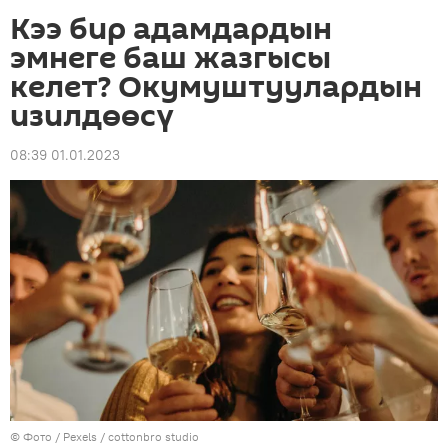
Кээ бир адамдардын
эмнеге баш жазгысы
келет? Окумуштуулардын
изилдөөсү
08:39 01.01.2023
© Фото / Pexels / cottonbro studio