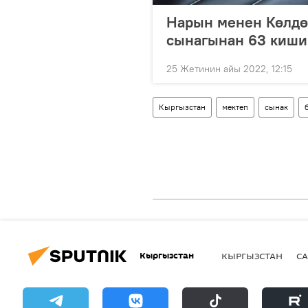
Нарын менен Көлдө
сынагынан 63 киши
25 Жетинин айы 2022, 12:15
Кыргызстан
мектеп
сынак
Кыргызстан
КЫРГЫЗСТАН
СА