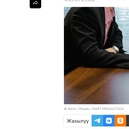
© Фото / Pexels / MART PRODUCTION
Жазылуу