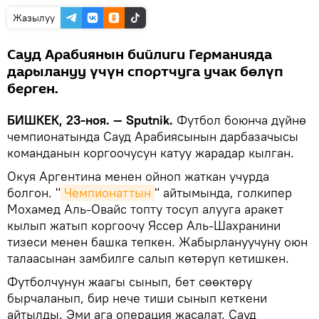
Жазылуу
Сауд Арабиянын бийлиги Германияда
дарылануу үчүн спортчуга учак бөлүп
берген.
БИШКЕК, 23-ноя. — Sputnik.
Футбол боюнча дүйнө
чемпионатында Сауд Арабиясынын дарбазачысы
команданын коргоочусун катуу жарадар кылган.
Окуя Аргентина менен ойноп жаткан учурда
болгон. "
Чемпионаттын
" айтымында, голкипер
Мохамед Аль-Овайс топту тосуп алууга аракет
кылып жатып коргоочу Яссер Аль-Шахранини
тизеси менен башка тепкен. Жабырлануучуну оюн
талаасынан замбилге салып көтөрүп кетишкен.
Футболчунун жаагы сынып, бет сөөктөрү
бырчаланып, бир нече тиши сынып кеткени
айтылды. Эми ага операция жасалат. Сауд