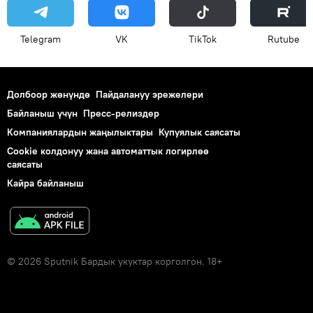
Telegram
VK
ТikТоk
Rutube
Долбоор жөнүндө
Пайдалануу эрежелери
Байланыш үчүн
Пресс-релиздер
Компаниялардын жаңылыктары
Купуялык саясаты
Cookie колдонуу жана автоматтык логирлөө
саясаты
Кайра байланыш
© 2026 Sputnik Бардык укуктар корголгон. 18+