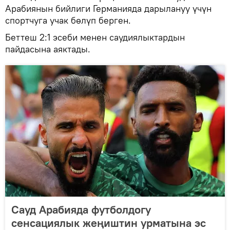
Арабиянын бийлиги Германияда дарылануу үчүн
спортчуга учак бөлүп берген.
Беттеш 2:1 эсеби менен саудиялыктардын
пайдасына аяктады.
Сауд Арабияда футболдогу
сенсациялык жеңиштин урматына эс