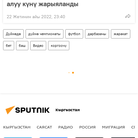
алуу күнү жарыяланды
22 Жетинин айы 2022, 23:40
Дүйнөдө
дүйнө чемпионаты
футбол
дарбазачы
жаракат
бет
баш
Видео
коргоочу
Кыргызстан
КЫРГЫЗСТАН
САЯСАТ
РАДИО
РОССИЯ
МИГРАЦИЯ
СП