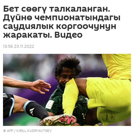
Бет сөөгү талкаланган.
Дүйнө чемпионатындагы
саудиялык коргоочунун
жаракаты. Видео
13:56 23.11.2022
©
AFP
/ KIRILL KUDRYAVTSEV