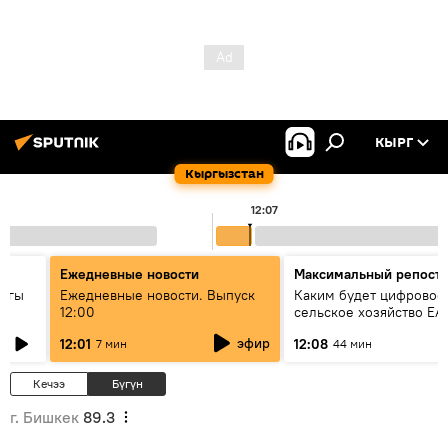
КЫРГ
Кыргызстан
12:07
Ежедневные новости
Максимальный репост
дагы
Ежедневные новости. Выпуск
Каким будет цифровое
12:00
сельское хозяйство ЕА
ызмат
эфир
12:01
12:08
7 мин
44 мин
Кечээ
Бүгүн
г. Бишкек
89.3