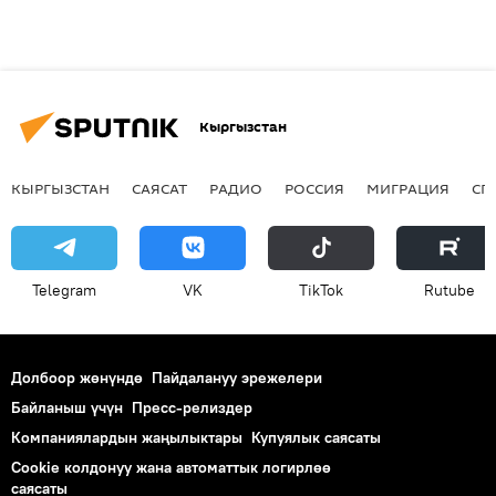
Кыргызстан
КЫРГЫЗСТАН
САЯСАТ
РАДИО
РОССИЯ
МИГРАЦИЯ
СП
Telegram
VK
ТikТоk
Rutube
Долбоор жөнүндө
Пайдалануу эрежелери
Байланыш үчүн
Пресс-релиздер
Компаниялардын жаңылыктары
Купуялык саясаты
Cookie колдонуу жана автоматтык логирлөө
саясаты