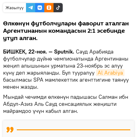
Жазылуу
Өлкөнүн футболчулары фаворит аталган
Аргентинанын командасын 2:1 эсебинде
утуп алган.
БИШКЕК, 22-ноя. — Sputnik.
Сауд Арабияда
футболчулар дүйнө чемпионатында Аргентинаны
жеңип алышынын урматына 23-ноябрь эс алуу
күнү деп жарыяланды. Бул тууралуу
Al Arabiya
басылмасы SPA мамлекеттик агенттигине таянуу
менен жазды.
Мындай чечимди өлкөнүн падышасы Салман ибн
Абдул-Азиз Аль Сауд сенсациялык жеңишти
майрамдоо үчүн кабыл алган.