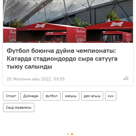
Футбол боюнча дүйнө чемпионаты:
Катарда стадиондордо сыра сатууга
тыюу салынды
20 Жетинин айы 2022, 09:55
Спорт
Дүйнөдө
футбол
жеңиш
дем алыш
күн
Сауд Аравиясы