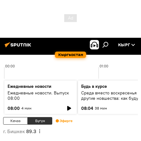
КЫРГ
Кыргызстан
00:00
01:00
Ежедневные новости
Будь в курсе
Ежедневные новости. Выпуск
Среда вместо воскресенья и
08:00
другие новшества: как будут
проходить выборы в КР?
08:00
08:04
4 мин
38 мин
Кечээ
Бүгүн
Эфирге
г. Бишкек
89.3