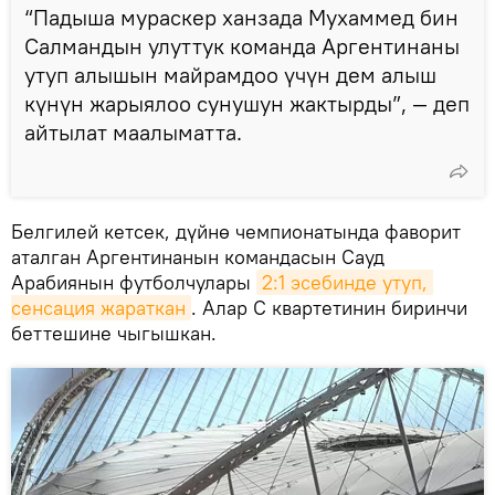
“Падыша мураскер ханзада Мухаммед бин
Салмандын улуттук команда Аргентинаны
утуп алышын майрамдоо үчүн дем алыш
күнүн жарыялоо сунушун жактырды”, — деп
айтылат маалыматта.
Белгилей кетсек, дүйнө чемпионатында фаворит
аталган Аргентинанын командасын Сауд
Арабиянын футболчулары
2:1 эсебинде утуп, 
сенсация жараткан
. Алар C квартетинин биринчи
беттешине чыгышкан.