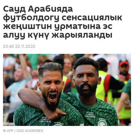
Сауд Арабияда
футболдогу сенсациялык
жеңиштин урматына эс
алуу күнү жарыяланды
23:40 22.11.2022
©
AFP
/ ODD ANDERSEN