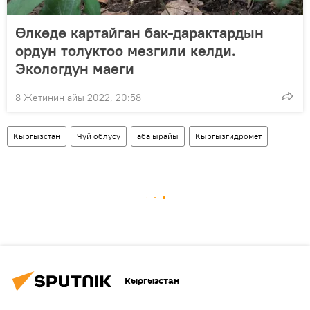
Өлкөдө картайган бак-дарактардын
ордун толуктоо мезгили келди.
Экологдун маеги
8 Жетинин айы 2022, 20:58
Кыргызстан
Чүй облусу
аба ырайы
Кыргызгидромет
Кыргызстан