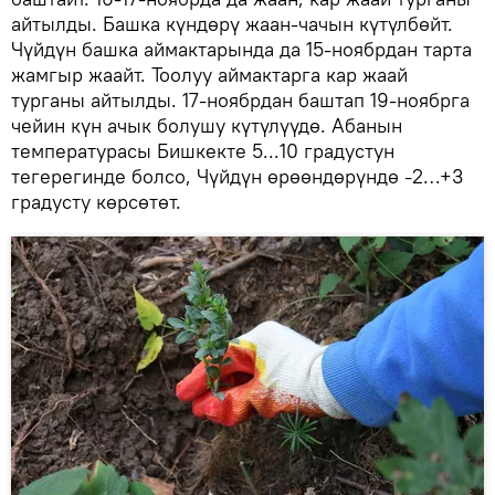
айтылды. Башка күндөрү жаан-чачын күтүлбөйт.
Чүйдүн башка аймактарында да 15-ноябрдан тарта
жамгыр жаайт. Тоолуу аймактарга кар жаай
турганы айтылды. 17-ноябрдан баштап 19-ноябрга
чейин күн ачык болушу күтүлүүдө. Абанын
температурасы Бишкекте 5...10 градустун
тегерегинде болсо, Чүйдүн өрөөндөрүндө -2…+3
градусту көрсөтөт.