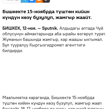
Бишкекте 15-ноябрда түштөн кийин
күндүн көзү бузулуп, жамгыр жаайт.
БИШКЕК, 12-ноя. — Sputnik.
Алдыдагы аптада Чүй
облусунун аймактарында аба ырайы өзгөрүп турат.
Жуманын башында жамгыр, кар жаашы ыктымал.
Бул тууралуу Кыргызгидромет агенттиги
билдирди.
Маалыматка караганда, Бишкекте 15-ноябрда
түштөн кийин күндүн көзү бузулуп, жамгыр жаап
баштайт. 16-17-ноябрда да жаан, кар жаай турганы