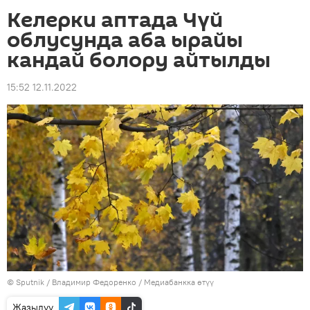
Келерки аптада Чүй
облусунда аба ырайы
кандай болору айтылды
15:52 12.11.2022
©
Sputnik
/ Владимир Федоренко
/
Медиабанкка өтүү
Жазылуу