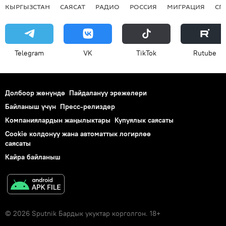
КЫРГЫЗСТАН
САЯСАТ
РАДИО
РОССИЯ
МИГРАЦИЯ
СП
Telegram
VK
ТikТоk
Rutube
Долбоор жөнүндө
Пайдалануу эрежелери
Байланыш үчүн
Пресс-релиздер
Компаниялардын жаңылыктары
Купуялык саясаты
Cookie колдонуу жана автоматтык логирлөө
саясаты
Кайра байланыш
© 2026 Sputnik Бардык укуктар корголгон. 18+