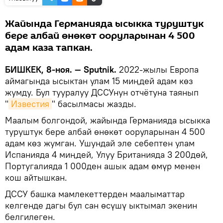
Жайында Германияда ысыкка туруштук
бере албай өнөкөт ооруларынан 4 500
адам каза тапкан.
БИШКЕК, 8-ноя. — Sputnik.
2022-жылы Европа
аймагында ысыктан улам 15 миңдей адам көз
жумду. Бул тууралуу ДССУнун отчётуна таянып
"
Известия
" басылмасы жазды.
Маалым болгондой, жайында Германияда ысыкка
туруштук бере албай өнөкөт ооруларынан 4 500
адам көз жумган. Ушундай эле себептен улам
Испанияда 4 миңдей, Улуу Британияда 3 200дөй,
Португалияда 1 000ден ашык адам өмүр менен
кош айтышкан.
ДССУ башка мамлекеттерден маалыматтар
келгенде дагы бул сан өсүшү ыктымал экенин
белгилеген.