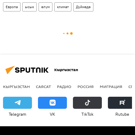
Европа
ысык
өлүм
климат
Дүйнөдө
Кыргызстан
КЫРГЫЗСТАН
САЯСАТ
РАДИО
РОССИЯ
МИГРАЦИЯ
СП
Telegram
VK
ТikТоk
Rutube