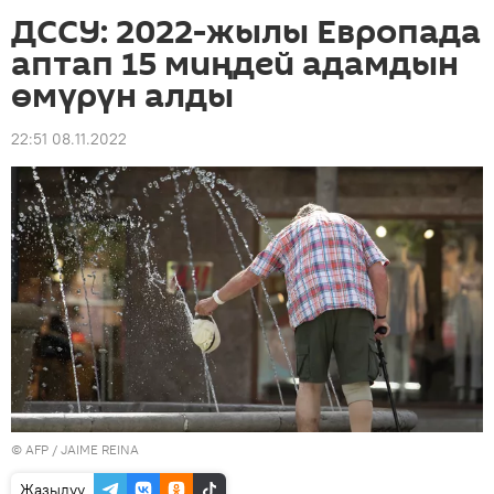
ДССУ: 2022-жылы Европада
аптап 15 миңдей адамдын
өмүрүн алды
22:51 08.11.2022
©
AFP
/ JAIME REINA
Жазылуу