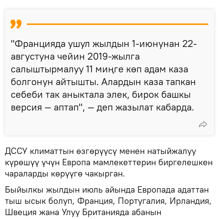
"Францияда ушул жылдын 1-июнунан 22-
августуна чейин 2019-жылга
салыштырмалуу 11 миңге көп адам каза
болгонун айтышты. Алардын каза тапкан
себеби так аныктала элек, бирок башкы
версия — аптап", — деп жазылат кабарда.
ДССУ климаттын өзгөрүүсү менен натыйжалуу
күрөшүү үчүн Европа мамлекеттерин биргелешкен
чараларды көрүүгө чакырган.
Быйылкы жылдын июль айында Европада адаттан
тыш ысык болуп, Франция, Португалия, Ирландия,
Швеция жана Улуу Британияда абанын