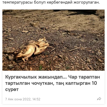
температурасы болуп көрбөгөндөй жогорулаган.
Кургакчылык жакындап... Чар тараптан
тартылган чочуткан, таң калтырган 10
сүрөт
7 Аяк оона 2022, 14:52