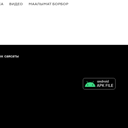
КА
ВИДЕО
МААЛЫМАТ БОРБОР
ык саясаты