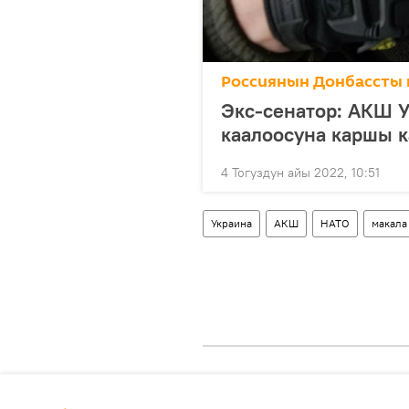
Россиянын Донбассты 
Экс-сенатор: АКШ 
каалоосуна каршы 
4 Тогуздун айы 2022, 10:51
Украина
АКШ
НАТО
макала