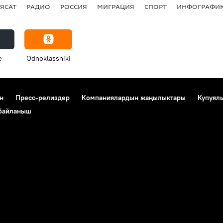
ЯСАТ
РАДИО
РОССИЯ
МИГРАЦИЯ
СПОРТ
ИНФОГРАФИ
e
Odnoklassniki
н
Пресс-релиздер
Компаниялардын жаңылыктары
Купуял
 байланыш