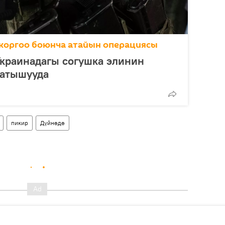
коргоо боюнча атайын операциясы
Украинадагы согушка элинин
катышууда
пикир
Дүйнөдө