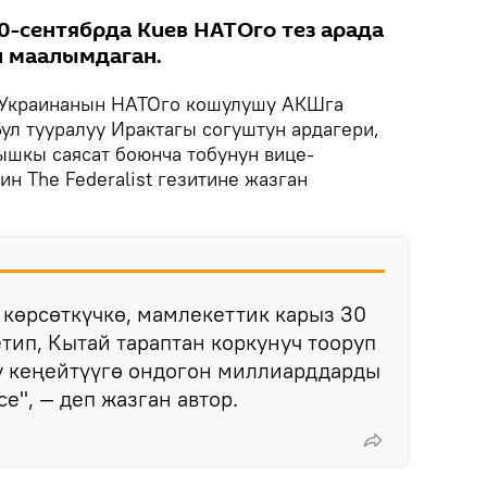
0-сентябрда Киев НАТОго тез арада
н маалымдаган.
Украинанын НАТОго кошулушу АКШга
ул тууралуу Ирактагы согуштун ардагери,
ышкы саясат боюнча тобунун вице-
н The Federalist гезитине жазган
көрсөткүчкө, мамлекеттик карыз 30
тип, Кытай тараптан коркунуч тооруп
у кеңейтүүгө ондогон миллиарддарды
е", — деп жазган автор.