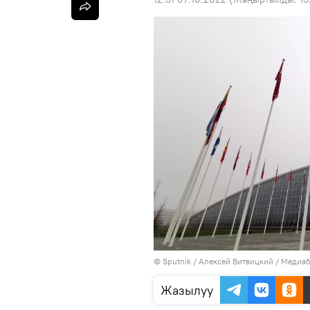
©
Sputnik
/ Алексей Витвицкий
/
Медиаб
Жазылуу