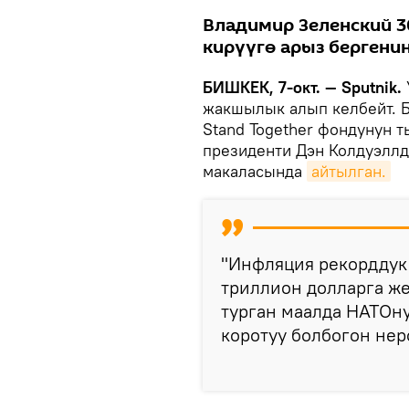
Владимир Зеленский 3
кирүүгө арыз бергени
БИШКЕК, 7-окт. — Sputnik.
жакшылык алып келбейт. Б
Stand Together фондунун т
президенти Дэн Колдуэллди
макаласында
айтылган.
"Инфляция рекорддук 
триллион долларга же
турган маалда НАТОн
коротуу болбогон нерс