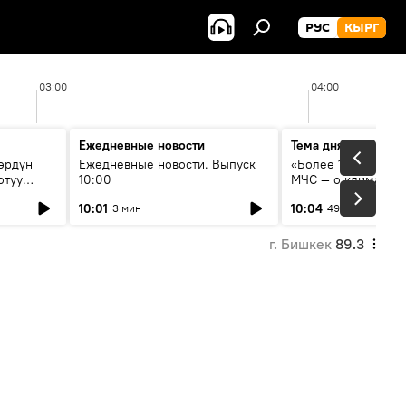
РУС
КЫРГ
03:00
04:00
Ежедневные новости
Тема дня
өрдүн
Ежедневные новости. Выпуск
«Более 1200 сёл в 
отуу
10:00
МЧС — о климате, 
системе оповещен
10:01
10:04
3 мин
49 мин
населения
г. Бишкек
89.3