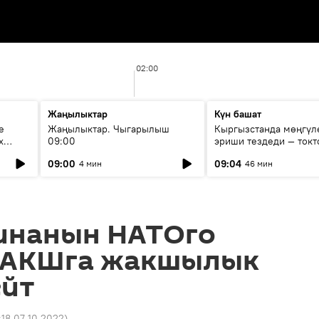
02:00
Жаңылыктар
Күн башат
е
Жаңылыктар. Чыгарылыш
Кыргызстанда мөңгүл
х
09:00
эриши тездеди — токт
мүмкүн эмеспи?
09:00
09:04
4 мин
46 мин
инанын НАТОго
 АКШга жакшылык
ейт
:18 07.10.2022
)