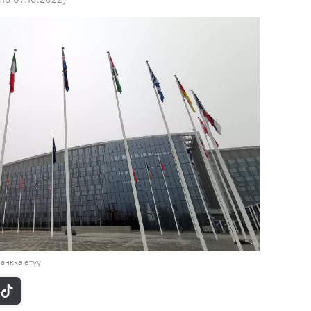
анкка өтүү