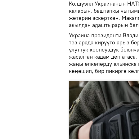
Колдуэлл Украинанын НАТ
каларын, баштапкы чыгымд
жетерин эскерткен. Макал
акылдан адаштырарын бел
Украина президенти Влади
тез арада кирүүгө арыз б
улуттук коопсуздук боюнч
жасалган кадам деп атаса
жаңы өлкөлөрдү альянска
кеңешип, бир пикирге кел