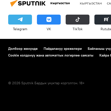
Кыргызстан
КЫРГЫЗСТАН
СА
Telegram
VK
ТikТоk
Rutub
Долбоор жөнүндө
Пайдалануу эрежелери
Байланыш үчү
Cookie колдонуу жана автоматтык логирлөө саясаты
Кайра
© 2026 Sputnik Бардык укуктар корголгон. 18+