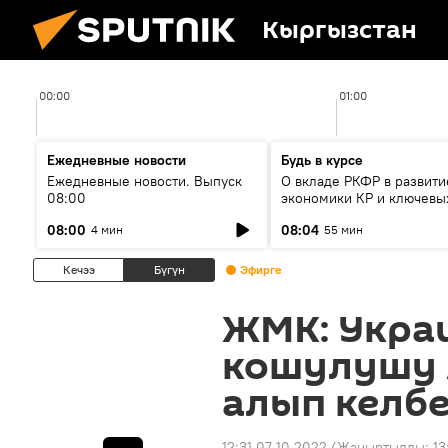
Кыргызстан
00:00
01:00
Ежедневные новости
Будь в курсе
Ежедневные новости. Выпуск
О вкладе РКФР в развити
08:00
экономики КР и ключевы
секторах до 2030 года
08:00
08:04
4 мин
55 мин
Кечээ
Бүгүн
Эфирге
ЖМК: Укра
кошулушу
алып келб
12:31 07.10.2022
(Жаңыртылды:
13