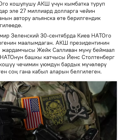
Ого кошулушу АКШ үчүн кымбатка туруп
ар эле 27 миллиард долларга чейин
анын автору альянска өтө берилгендик
гилөөдө.
мир Зеленский 30-сентябрда Киев НАТОго
ергенин маалымдаган. АКШ президентинин
а жардамчысы Жейк Салливан муну беймаал
, НАТОнун башкы катчысы Йенс Столтенберг
 кошуу чечимин уюмдун бардык мүчөлөрү
ген соң гана кабыл аларын белгилеген.