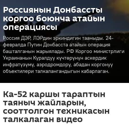
Россиянын Донбассты
коргоо боюнча атайын
операциясы
Россия ДЭР, ЛЭРдин эркиндигин тааныды. 24-
февралда Путин Донбасста атайын операция
башталганын жарыялады. РФ Коргоо министрлиги
Украинанын Куралдуу күчтөрүнүн аскердик
инфратүзүмү, аэродромдору, абадан коргонуу
объектилери талкалангандыгын кабарлаган.
Ка-52 каршы тараптын
таяныч жайларын,
сооттолгон техникасын
талкалаган видео