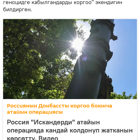
геноцидге кабылгандарды коргоо" экендигин
билдирген.
Россиянын Донбассты коргоо боюнча
атайын операциясы
Россия "Искандерди" атайын
операцияда кандай колдонуп жатканын
көрсөттү. Видео