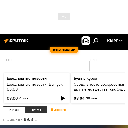
КЫРГ
Кыргызстан
00:00
01:00
Ежедневные новости
Будь в курсе
Ежедневные новости. Выпуск
Среда вместо воскресенья и
08:00
другие новшества: как будут
проходить выборы в КР?
08:00
08:04
4 мин
38 мин
Кечээ
Бүгүн
Эфирге
г. Бишкек
89.3