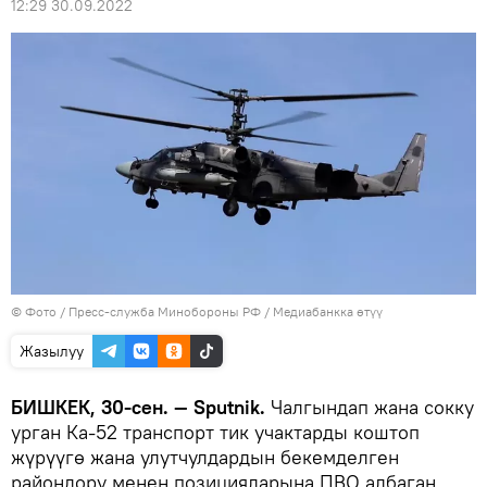
12:29 30.09.2022
© Фото / Пресс-служба Минобороны РФ
/
Медиабанкка өтүү
Жазылуу
БИШКЕК, 30-сен. — Sputnik.
Чалгындап жана сокку
урган Ка-52 транспорт тик учактарды коштоп
жүрүүгө жана улутчулдардын бекемделген
райондору менен позицияларына ПВО албаган