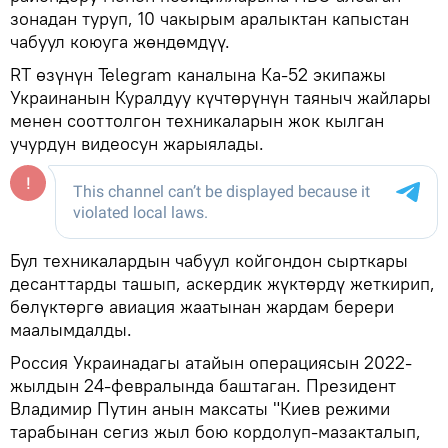
зонадан туруп, 10 чакырым аралыктан капыстан
чабуул коюуга жөндөмдүү.
RT өзүнүн Telegram каналына Ка-52 экипажы
Украинанын Куралдуу күчтөрүнүн таяныч жайлары
менен сооттолгон техникаларын жок кылган
учурдун видеосун жарыялады.
Бул техникалардын чабуул койгондон сырткары
десанттарды ташып, аскердик жүктөрдү жеткирип,
бөлүктөргө авиация жаатынан жардам берери
маалымдалды.
Россия Украинадагы атайын операциясын 2022-
жылдын 24-февралында баштаган. Президент
Владимир Путин анын максаты "Киев режими
тарабынан сегиз жыл бою кордолуп-мазакталып,