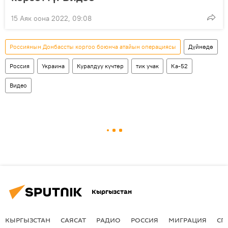
15 Аяк оона 2022, 09:08
Россиянын Донбассты коргоо боюнча атайын операциясы
Дүйнөдө
Россия
Украина
Куралдуу күчтөр
тик учак
Ка-52
Видео
Кыргызстан
КЫРГЫЗСТАН
САЯСАТ
РАДИО
РОССИЯ
МИГРАЦИЯ
СП