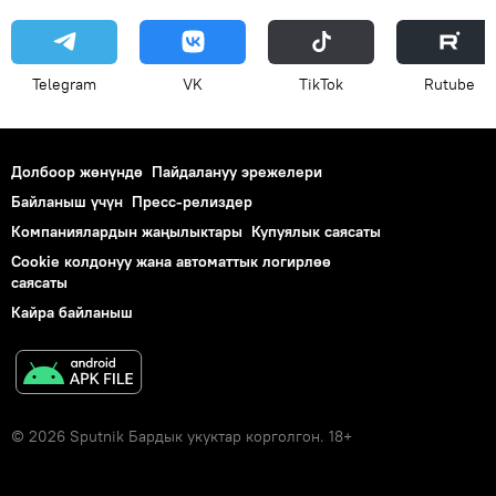
Telegram
VK
ТikТоk
Rutube
Долбоор жөнүндө
Пайдалануу эрежелери
Байланыш үчүн
Пресс-релиздер
Компаниялардын жаңылыктары
Купуялык саясаты
Cookie колдонуу жана автоматтык логирлөө
саясаты
Кайра байланыш
© 2026 Sputnik Бардык укуктар корголгон. 18+