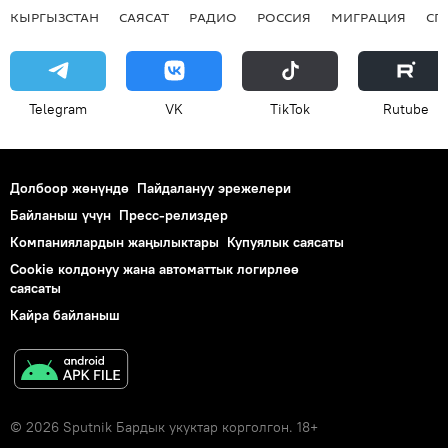
КЫРГЫЗСТАН
САЯСАТ
РАДИО
РОССИЯ
МИГРАЦИЯ
СП
Telegram
VK
ТikТоk
Rutube
Долбоор жөнүндө
Пайдалануу эрежелери
Байланыш үчүн
Пресс-релиздер
Компаниялардын жаңылыктары
Купуялык саясаты
Cookie колдонуу жана автоматтык логирлөө
саясаты
Кайра байланыш
© 2026 Sputnik Бардык укуктар корголгон. 18+