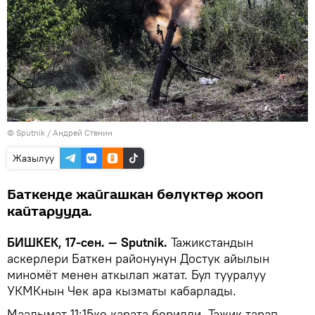
©
Sputnik
/ Андрей Стенин
Жазылуу
Баткенде жайгашкан бөлүктөр жооп
кайтарууда.
БИШКЕК, 17-сен. — Sputnik.
Тажикстандын
аскерлери Баткен районунун Достук айылын
миномёт менен аткылап жатат. Бул тууралуу
УКМКнын Чек ара кызматы кабарлады.
Маалымат 11:15ке карата берилди. Тажик тарап