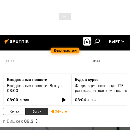
КЫРГ
Кыргызстан
00:00
01:00
Ежедневные новости
Будь в курсе
Ежедневные новости. Выпуск
Федерация тхэквондо ITF
08:00
рассказала, как команда ста
жертвой мошенников
08:00
08:04
4 мин
40 мин
Кечээ
Бүгүн
Эфирге
г. Бишкек
89.3