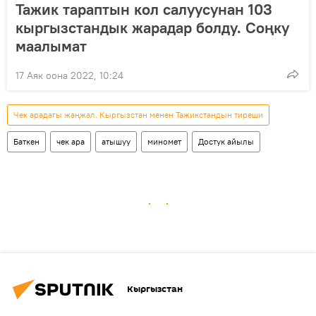
Тажик тараптын кол салуусунан 103
кыргызстандык жарадар болду. Соңку
маалымат
17 Аяк оона 2022, 10:24
Чек арадагы жаңжал. Кыргызстан менен Тажикстандын тиреши
Баткен
чек ара
атышуу
миномет
Достук айылы
Кыргызстан