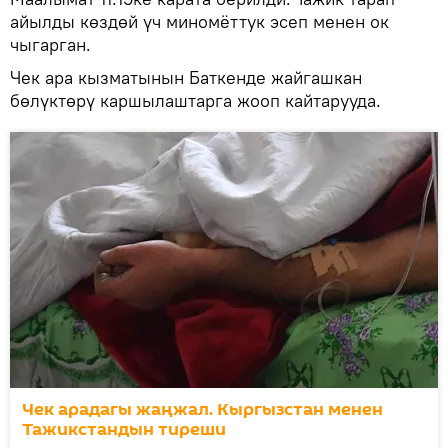
айылды көздөй үч миномёттук эсеп менен ок
чыгарган.
Чек ара кызматынын Баткенде жайгашкан
бөлүктөрү каршылаштарга жооп кайтарууда.
Чек арадагы жаңжал. Кыргызстан менен
Тажикстандын тиреши