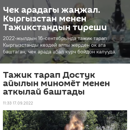
Чек арадагы жаңжал.
Кыргызстан менен
Тажикстандын тиреши
2022-жылдын 16-сентябрында тажик тарап
Кыргызстанды көздөй алты жерден ок ата
баштаган, чек арада абал курч бойдон калууда.
Тажик тарап Достук
айылын миномёт менен
аткылай баштады
11:33 17.09.2022