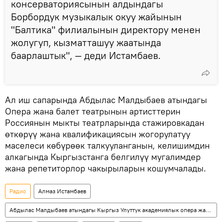
консерваториясынын алдындагы
Борбордук музыкалык окуу жайынын
"Балтика" филиалынын директору менен
жолугуп, кызматташуу жаатында
баарлаштык", — деди Истамбаев.
Ал иш сапарында Абдылас Малдыбаев атындагы
Опера жана балет театрынын артисттерин
Россиянын мыкты театрларында стажировкадан
өткөрүү жана квалификациясын жогорулатуу
маселеси көбүрөөк талкууланганын, келишимдин
алкагында Кыргызстанга белгилүү мугалимдер
жана репетиторлор чакырыларын кошумчалады.
Радио
Алмаз Истамбаев
Абдылас Малдыбаев атындагы Кыргыз Улуттук академиялык опера жана балет театры