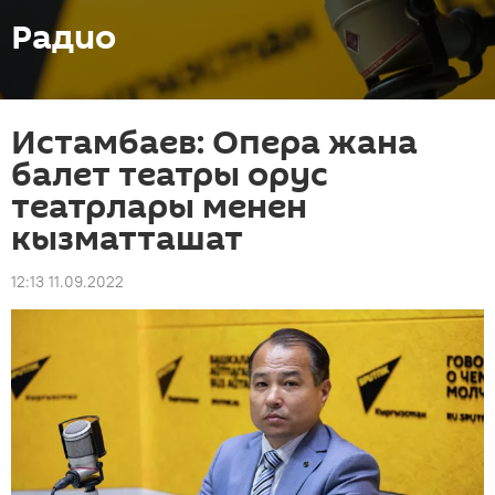
Радио
Истамбаев: Опера жана
балет театры орус
театрлары менен
кызматташат
12:13 11.09.2022