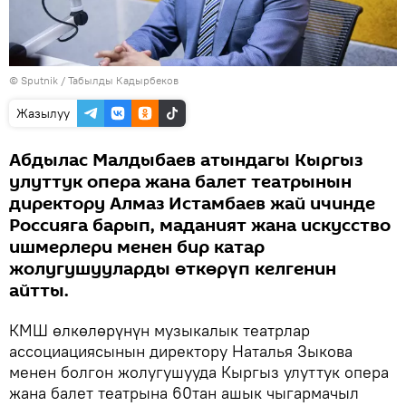
©
Sputnik / Табылды Кадырбеков
Жазылуу
Абдылас Малдыбаев атындагы Кыргыз
улуттук опера жана балет театрынын
директору Алмаз Истамбаев жай ичинде
Россияга барып, маданият жана искусство
ишмерлери менен бир катар
жолугушууларды өткөрүп келгенин
айтты.
КМШ өлкөлөрүнүн музыкалык театрлар
ассоциациясынын директору Наталья Зыкова
менен болгон жолугушууда Кыргыз улуттук опера
жана балет театрына 60тан ашык чыгармачыл