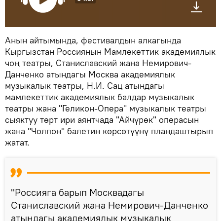
Анын айтымында, фестивалдын алкагында
Кыргызстан Россиянын Мамлекеттик академиялык
чоң театры, Станиславский жана Немирович-
Данченко атындагы Москва академиялык
музыкалык театры, Н.И. Сац атындагы
мамлекеттик академиялык балдар музыкалык
театры жана "Геликон-Опера" музыкалык театры
сыяктуу төрт ири аянтчада "Айчүрөк" операсын
жана "Чолпон" балетин көрсөтүүнү пландаштырып
жатат.
"Россияга барып Москвадагы
Станиславский жана Немирович-Данченко
атындагы академиялык музыкалык