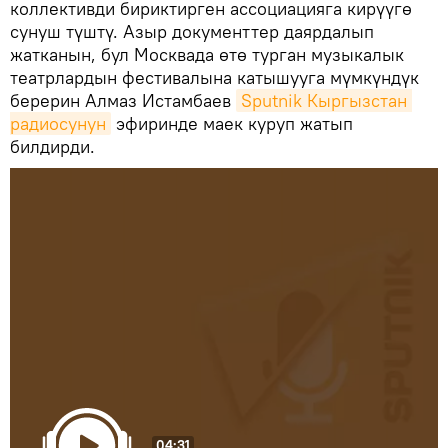
коллективди бириктирген ассоциацияга кирүүгө
сунуш түштү. Азыр документтер даярдалып
жатканын, бул Москвада өтө турган музыкалык
театрлардын фестивалына катышууга мүмкүндүк
берерин Алмаз Истамбаев
Sputnik Кыргызстан 
радиосунун
эфиринде маек куруп жатып
билдирди.
04:31