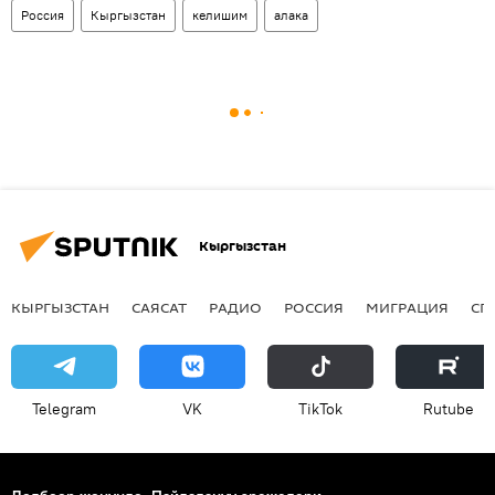
Россия
Кыргызстан
келишим
алака
Кыргызстан
КЫРГЫЗСТАН
САЯСАТ
РАДИО
РОССИЯ
МИГРАЦИЯ
СП
Telegram
VK
ТikТоk
Rutube