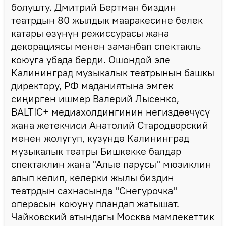
болушту. Дмитрий Бертман биздин
театрдын 80 жылдык мааракесине белек
катары өзүнүн режиссурасы жана
декорациясы менен заманбап спектакль
коюуга убада берди. Ошондой эле
Калининград музыкалык театрынын башкы
директору, РФ маданиятына эмгек
сиңирген ишмер Валерий Лысенко,
BALTIC+ медиахолдингинин негиздөөчүсү
жана жетекчиси Анатолий Стародворский
менен жолугуп, күзүндө Калининград
музыкалык театры Бишкекке балдар
спектаклин жана "Алые парусы" мюзиклин
алып келип, келерки жылы биздин
театрдын сахнасында "Снегурочка"
операсын коюуну пландап жатышат.
Чайковский атындагы Москва мамлекеттик