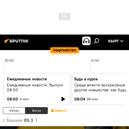
КЫРГ
Кыргызстан
00:00
01:00
Ежедневные новости
Будь в курсе
Ежедневные новости. Выпуск
Среда вместо воскресенья и
08:00
другие новшества: как будут
проходить выборы в КР?
08:00
08:04
4 мин
38 мин
Кечээ
Бүгүн
Эфирге
г. Бишкек
89.3