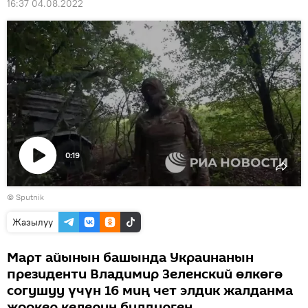
16:37 04.08.2022
0:19
Видеону
©
Sputnik
көрсөтүү
Жазылуу
Март айынын башында Украинанын
президенти Владимир Зеленский өлкөгө
согушуу үчүн 16 миң чет элдик жалданма
жоокер келерин билдирген.