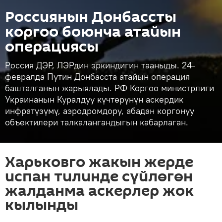
Россиянын Донбассты
коргоо боюнча атайын
операциясы
Россия ДЭР, ЛЭРдин эркиндигин тааныды. 24-
февралда Путин Донбасста атайын операция
башталганын жарыялады. РФ Коргоо министрлиги
Украинанын Куралдуу күчтөрүнүн аскердик
инфратүзүмү, аэродромдору, абадан коргонуу
объектилери талкалангандыгын кабарлаган.
Харьковго жакын жерде
испан тилинде сүйлөгөн
жалданма аскерлер жок
кылынды