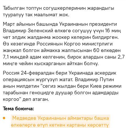
Табылган топтун согушкерлеринин жарандыгы
тууралуу так маалымат жок.
Март айынын башында Украинанын президенти
Владимир Зеленский өлкөгө согушуу үчүн 16 миң
чет элдик жалданма жоокер келерин билдирген.
Өз кезегинде Россиянын Коргоо министрлиги
жаңжал болгон аймакка жалпысынан 60 өлкөдөн
7,1 миңдей адам келгенин, бирок алардын саны 2,7
миңге чейин кыскарганын айткан болчу.
Россия 24-февралдан бери Украинада аскердик
операциясын жүргүзүп жатат. Владимир Путин
анын милдетин "сегиз жылдан бери Киев режими
тарабынан геноцидге дуушар болгон адамдарды
коргоо" деп атаган.
Тема боюнча:
Медведев Украинанын аймактары башка 
өлкөлөргө өтүп кеткен картаны көрсөттү