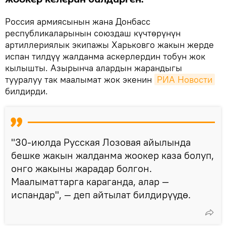
Россия армиясынын жана Донбасс
республикаларынын союздаш күчтөрүнүн
артиллериялык экипажы Харьковго жакын жерде
испан тилдүү жалданма аскерлердин тобун жок
кылышты. Азырынча алардын жарандыгы
тууралуу так маалымат жок экенин
РИА Новости
билдирди.
"30-июлда Русская Лозовая айылында
бешке жакын жалданма жоокер каза болуп,
онго жакыны жарадар болгон.
Маалыматтарга караганда, алар —
испандар", — деп айтылат билдирүүдө.