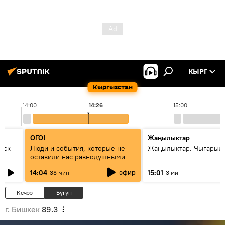
КЫРГ
Кыргызстан
14:00
14:26
15:00
ОГО!
Жаңылыктар
уск
Люди и события, которые не
Жаңылыктар. Чыгарыл
оставили нас равнодушными
эфир
14:04
15:01
38 мин
3 мин
Кечээ
Бүгүн
г. Бишкек
89.3