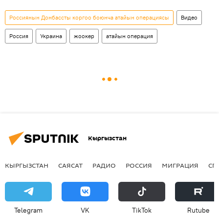
Россиянын Донбассты коргоо боюнча атайын операциясы
Видео
Россия
Украина
жоокер
атайын операция
Кыргызстан
КЫРГЫЗСТАН
САЯСАТ
РАДИО
РОССИЯ
МИГРАЦИЯ
СП
Telegram
VK
ТikТоk
Rutube