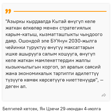
"Азыркы кырдаалда Кытай өнүгүп келе
жаткан өлкөлөр менен стратегиялык
карым-катыш, кызматташтыкты чыңдоого
даяр. Ошондой эле БУУнун 2030-жылга
чейинки туруктуу өнүгүү максаттарын
ишке ашырууга салым кошууга, өнүгүп
келе жаткан мамлекеттердин жалпы
кызыкчылыгын коргоп, эл аралык саясий
жана экономикалык тартипти адилеттүү
түзүүгө көмөк көрсөтүүгө ниеттенүүдө", —
деген ал.
Белгилей кетсек, Ян Цзечи 29-июндан 4-июлга