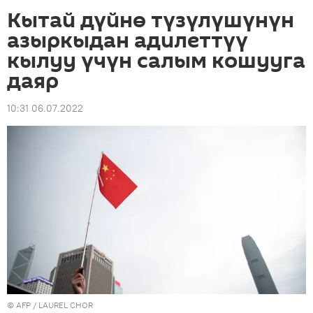
Кытай дүйнө түзүлүшүнүн
азыркыдан адилеттүү
кылуу үчүн салым кошууга
даяр
10:31 06.07.2022
©
AFP
/ LAUREL CHOR