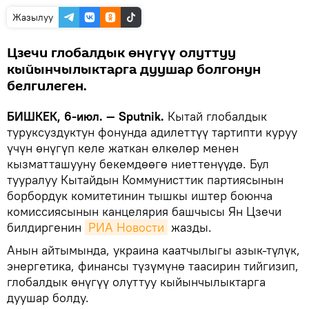
Жазылуу
Цзечи глобалдык өнүгүү олуттуу
кыйынчылыктарга дуушар болгонун
белгилеген.
БИШКЕК, 6-июл. — Sputnik.
Кытай глобалдык
туруксуздуктун фонунда адилеттүү тартипти куруу
үчүн өнүгүп келе жаткан өлкөлөр менен
кызматташууну бекемдөөгө ниеттенүүдө. Бул
тууралуу Кытайдын Коммунисттик партиясынын
борбордук комитетинин тышкы иштер боюнча
комиссиясынын канцелярия башчысы Ян Цзечи
билдиргенин
РИА Новости
жазды.
Анын айтымында, украина каатчылыгы азык-түлүк,
энергетика, финансы түзүмүнө таасирин тийгизип,
глобалдык өнүгүү олуттуу кыйынчылыктарга
дуушар болду.