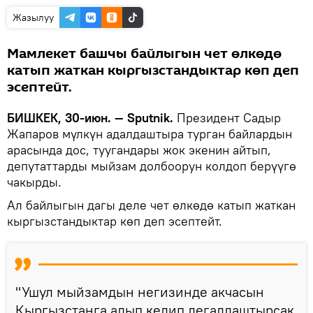
Жазылуу
Мамлекет башчы байлыгын чет өлкөдө
катып жаткан кыргызстандыктар көп деп
эсептейт.
БИШКЕК, 30-июн. — Sputnik.
Президент Садыр
Жапаров мүлкүн адалдаштыра турган байлардын
арасында дос, туугандары жок экенин айтып,
депутаттарды мыйзам долбоорун колдоп берүүгө
чакырды.
Ал байлыгын дагы деле чет өлкөдө катып жаткан
кыргызстандыктар көп деп эсептейт.
"Ушул мыйзамдын негизинде акчасын
Кыргызстанга алып келип легалдаштырсак