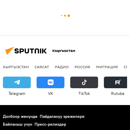
Кыргызстан
КЫРГЫЗСТАН
САЯСАТ
РАДИО
РОССИЯ
МИГРАЦИЯ
СП
Telegram
VK
ТikТоk
Rutube
Долбоор жөнүндө
Пайдалануу эрежелери
Байланыш үчүн
Пресс-релиздер