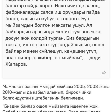
банктар пайда көрөт. Өлкө ичинде завод,
фабрикаларды салса иш орундары пайда
болот, салыгы өзүбүзгө төлөнөт. Бул
мыйзамдын болгон максаты ушул. Ал
байлардын арасында менин тууганым же
досум жок колдой турган. Биз бардыгын
тактап, иштеп кете тургандай кылып, ошол
байлар менен сүйлөшүп, кеңешин угуп,
анан силерге жиберген мыйзам", — деди
Жапаров.
Мамлекет башчы мындай мыйзам 2005, 2008 жана
2010-жылы да кабыл алынып, бирок чийки
болгондуктан иштебегенин белгиледи.
"Биздин байлар ошол мыйзамга ишенген жок.
Себеби кепилдик болгон эмес. Эгер дагы деле