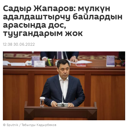
Садыр Жапаров: мүлкүн
адалдаштырчу байлардын
арасында дос,
туугандарым жок
12:38 30.06.2022
©
Sputnik / Табылды Кадырбеков