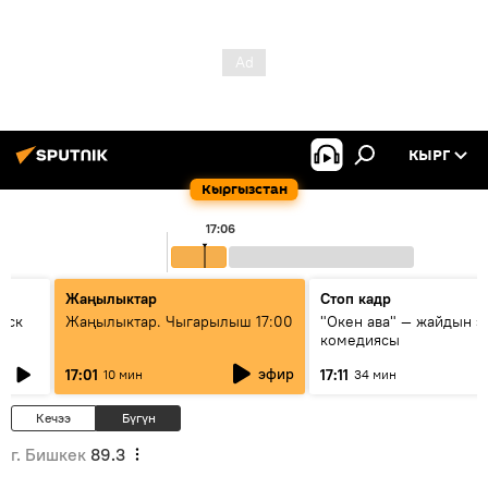
КЫРГ
Кыргызстан
17:06
Жаңылыктар
Стоп кадр
уск
Жаңылыктар. Чыгарылыш 17:00
"Окен ава" — жайдын э
комедиясы
эфир
17:01
17:11
10 мин
34 мин
Кечээ
Бүгүн
г. Бишкек
89.3