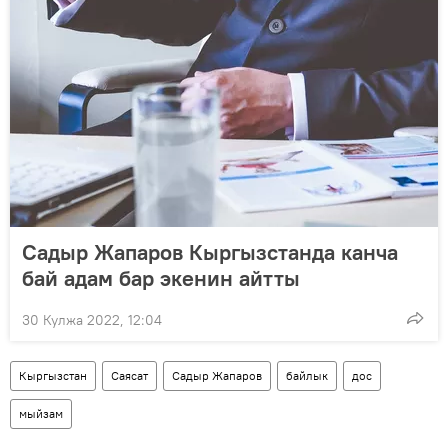
Садыр Жапаров Кыргызстанда канча
бай адам бар экенин айтты
30 Кулжа 2022, 12:04
Кыргызстан
Саясат
Садыр Жапаров
байлык
дос
мыйзам