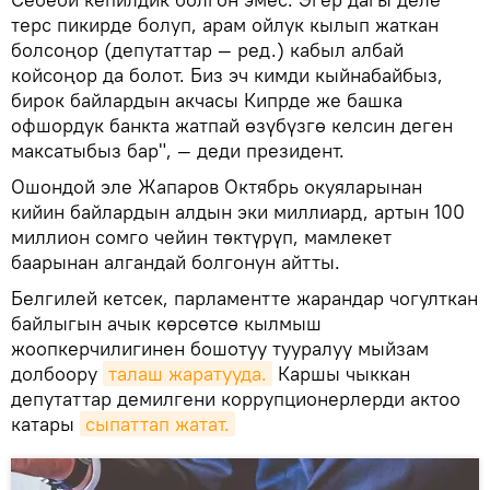
терс пикирде болуп, арам ойлук кылып жаткан
болсоңор (депутаттар — ред.) кабыл албай
койсоңор да болот. Биз эч кимди кыйнабайбыз,
бирок байлардын акчасы Кипрде же башка
офшордук банкта жатпай өзүбүзгө келсин деген
максатыбыз бар", — деди президент.
Ошондой эле Жапаров Октябрь окуяларынан
кийин байлардын алдын эки миллиард, артын 100
миллион сомго чейин төктүрүп, мамлекет
баарынан алгандай болгонун айтты.
Белгилей кетсек, парламентте жарандар чогулткан
байлыгын ачык көрсөтсө кылмыш
жоопкерчилигинен бошотуу тууралуу мыйзам
долбоору
талаш жаратууда.
Каршы чыккан
депутаттар демилгени коррупционерлерди актоо
катары
сыпаттап жатат.