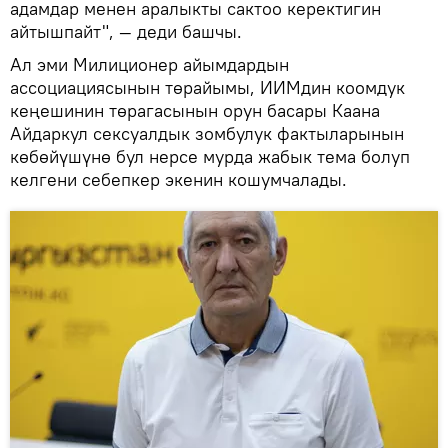
адамдар менен аралыкты сактоо керектигин
айтышпайт", — деди башчы.
Ал эми Милиционер айымдардын
ассоциациясынын төрайымы, ИИМдин коомдук
кеңешинин төрагасынын орун басары Каана
Айдаркул сексуалдык зомбулук фактыларынын
көбөйүшүнө бул нерсе мурда жабык тема болуп
келгени себепкер экенин кошумчалады.