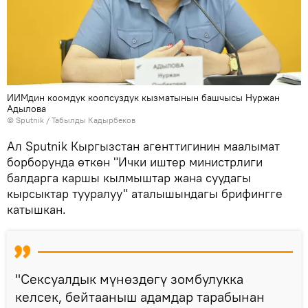
ИИМдин коомдук коопсуздук кызматынын башчысы Нуржан
Адылова
©
Sputnik / Табылды Кадырбеков
Ал Sputnik Кыргызстан агенттигинин маалымат
борборунда өткөн "Ички иштер министрлиги
балдарга каршы кылмыштар жана суудагы
кырсыктар тууралуу" аталышындагы брифингге
катышкан.
"Сексуалдык мүнөздөгү зомбулукка
келсек, бейтааныш адамдар тарабынан