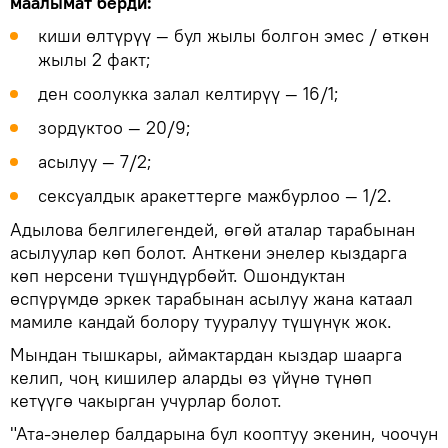
маалымат берди:
киши өлтүрүү — бул жылы болгон эмес / өткөн
жылы 2 факт;
ден соолукка залал келтирүү — 16/1;
зордуктоо — 20/9;
асылуу — 7/2;
сексуалдык аракеттерге мажбурлоо — 1/2.
Адылова белгилегендей, өгөй аталар тарабынан
асылуулар көп болот. Анткени энелер кыздарга
көп нерсени түшүндүрбөйт. Ошондуктан
өспүрүмдө эркек тарабынан асылуу жана катаал
мамиле кандай болору тууралуу түшүнүк жок.
Мындан тышкары, аймактардан кыздар шаарга
келип, чоң кишилер аларды өз үйүнө түнөп
кетүүгө чакырган учурлар болот.
"Ата-энелер балдарына бул кооптуу экенин, чоочун