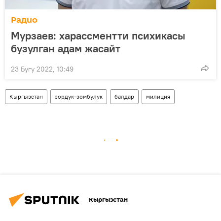
Радио
Мурзаев: харассментти психикасы
бузулган адам жасайт
23 Бугу 2022, 10:49
Кыргызстан
зордук-зомбулук
балдар
милиция
Кыргызстан