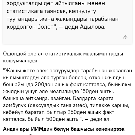
зордукталды деп айтылганы менен
статистикага таянсак, көпчүлүгү
туугандары жана жакындары тарабынан
кордолгон болот", — деди Адылова.
Ошондой эле ал статистикалык маалыматтарды
кошумчалады.
"Жашы жете элек өспүрүмдөр тарабынан жасалган
кылмыштарды ала турган болсок, өткөн жылдын
беш айында 200дөн ашык факт катталса, быйылкы
жылдын ушул эле мезгилинде 150дөн ашты,
башкача айтканда, азайган. Балдарга карата
зомбулук (сексуалдык гана эмес), тилекке каршы,
көбөйүп баратат. Былтыр 250дөн ашык факт
катталса, быйыл 500дөн ашты", — деди ал.
Андан ары ИИМдин бөлүм башчысы кененирээк