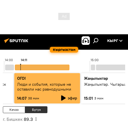
КЫРГ
Кыргызстан
14:00
14:11
15:00
ОГО!
Жаңылыктар
уск
Люди и события, которые не
Жаңылыктар. Чыгарыл
оставили нас равнодушными
эфир
14:07
15:01
38 мин
3 мин
Кечээ
Бүгүн
г. Бишкек
89.3