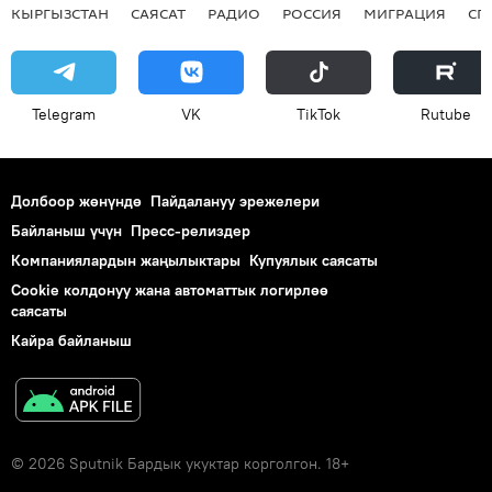
КЫРГЫЗСТАН
САЯСАТ
РАДИО
РОССИЯ
МИГРАЦИЯ
СП
Telegram
VK
ТikТоk
Rutube
Долбоор жөнүндө
Пайдалануу эрежелери
Байланыш үчүн
Пресс-релиздер
Компаниялардын жаңылыктары
Купуялык саясаты
Cookie колдонуу жана автоматтык логирлөө
саясаты
Кайра байланыш
© 2026 Sputnik Бардык укуктар корголгон. 18+