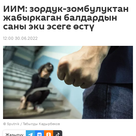
ИИМ: зордук-зомбулуктан
жабыркаган балдардын
саны эки эсеге өстү
12:00 30.06.2022
©
Sputnik / Табылды Кадырбеков
Жазылуу