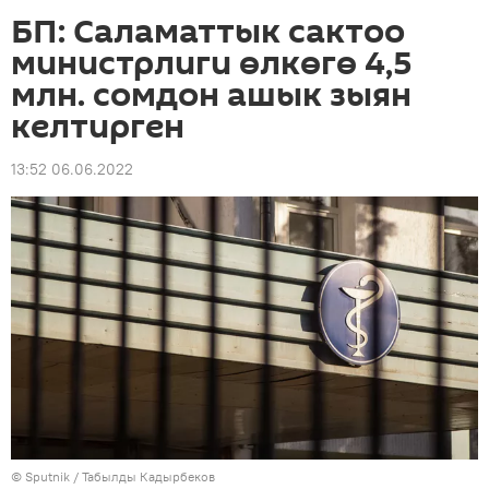
БП: Саламаттык сактоо
министрлиги өлкөгө 4,5
млн. сомдон ашык зыян
келтирген
13:52 06.06.2022
©
Sputnik / Табылды Кадырбеков