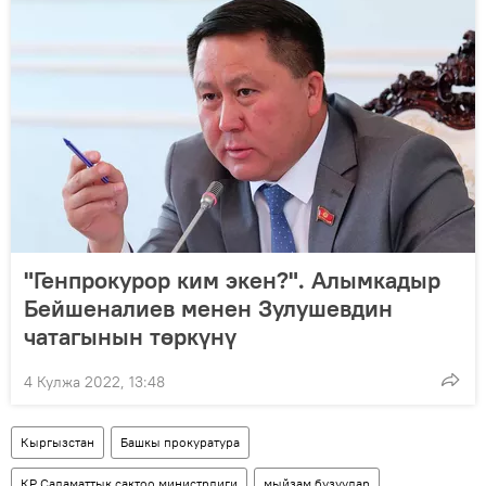
"Генпрокурор ким экен?". Алымкадыр
Бейшеналиев менен Зулушевдин
чатагынын төркүнү
4 Кулжа 2022, 13:48
Кыргызстан
Башкы прокуратура
КР Саламаттык сактоо министрлиги
мыйзам бузуулар