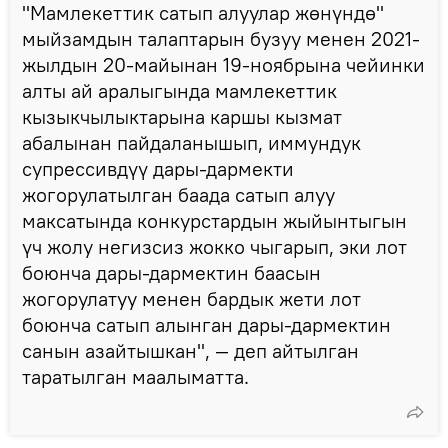
"Мамлекеттик сатып алуулар жөнүндө"
мыйзамдын талаптарын бузуу менен 2021-
жылдын 20-майынан 19-ноябрына чейинки
алты ай аралыгында мамлекеттик
кызыкчылыктарына каршы кызмат
абалынан пайдаланышып, иммундук
супрессивдүү дары-дармекти
жогорулатылган баада сатып алуу
максатында конкурстардын жыйынтыгын
үч жолу негизсиз жокко чыгарып, эки лот
боюнча дары-дармектин баасын
жогорулатуу менен бардык жети лот
боюнча сатып алынган дары-дармектин
санын азайтышкан", — деп айтылган
таратылган маалыматта.