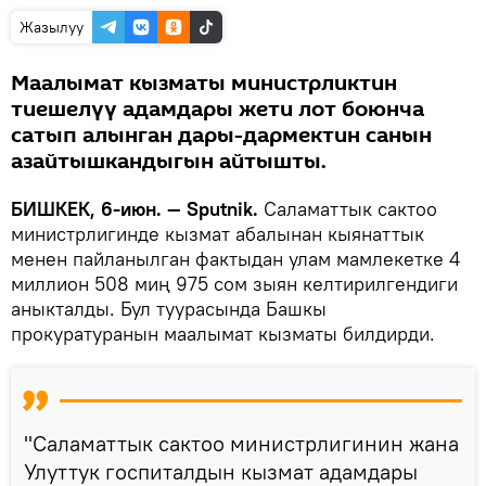
Жазылуу
Маалымат кызматы министрликтин
тиешелүү адамдары жети лот боюнча
сатып алынган дары-дармектин санын
азайтышкандыгын айтышты.
БИШКЕК, 6-июн. — Sputnik.
Саламаттык сактоо
министрлигинде кызмат абалынан кыянаттык
менен пайланылган фактыдан улам мамлекетке 4
миллион 508 миң 975 сом зыян келтирилгендиги
аныкталды. Бул туурасында Башкы
прокуратуранын маалымат кызматы билдирди.
"Саламаттык сактоо министрлигинин жана
Улуттук госпиталдын кызмат адамдары