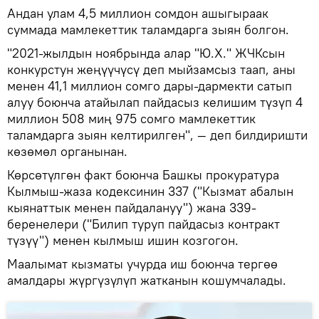
Андан улам 4,5 миллион сомдон ашыгыраак
суммада мамлекеттик таламдарга зыян болгон.
"2021-жылдын ноябрында алар "Ю.Х." ЖЧКсын
конкурстун жеңүүчүсү деп мыйзамсыз таап, аны
менен 41,1 миллион сомго дары-дармекти сатып
алуу боюнча атайылап пайдасыз келишим түзүп 4
миллион 508 миң 975 сомго мамлекеттик
таламдарга зыян келтирилген", — деп билдиришти
көзөмөл органынан.
Көрсөтүлгөн факт боюнча Башкы прокуратура
Кылмыш-жаза кодексинин 337 ("Кызмат абалын
кыянаттык менен пайдалануу") жана 339-
беренелери ("Билип туруп пайдасыз контракт
түзүү") менен кылмыш ишин козгогон.
Маалымат кызматы учурда иш боюнча тергөө
амалдары жүргүзүлүп жатканын кошумчалады.