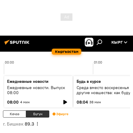
КЫРГ
Кыргызстан
00:00
01:00
Ежедневные новости
Будь в курсе
Ежедневные новости. Выпуск
Среда вместо воскресенья и
08:00
другие новшества: как будут
проходить выборы в КР?
08:00
08:04
4 мин
38 мин
Кечээ
Бүгүн
Эфирге
г. Бишкек
89.3