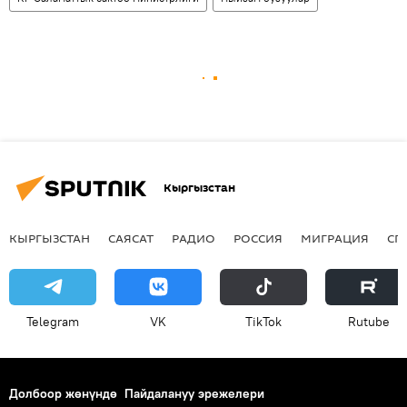
Кыргызстан
КЫРГЫЗСТАН
САЯСАТ
РАДИО
РОССИЯ
МИГРАЦИЯ
СП
Telegram
VK
ТikТоk
Rutube
Долбоор жөнүндө
Пайдалануу эрежелери