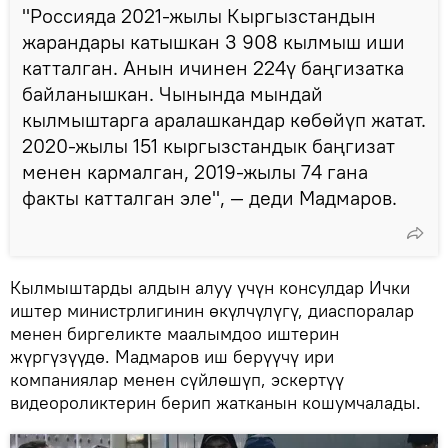
"Россияда 2021-жылы Кыргызстандын
жарандары катышкан 3 908 кылмыш иши
катталган. Анын ичинен 224ү баңгизатка
байланышкан. Чынында мындай
кылмыштарга аралашкандар көбөйүп жатат.
2020-жылы 151 кыргызстандык баңгизат
менен кармалган, 2019-жылы 74 гана
факты катталган эле", — деди Мадмаров.
Кылмыштарды алдын алуу үчүн консулдар Ички
иштер министрлигинин өкүлчүлүгү, диаспоралар
менен биргеликте маалымдоо иштерин
жүргүзүүдө. Мадмаров иш берүүчү ири
компаниялар менен сүйлөшүп, эскертүү
видеороликтерин берип жатканын кошумчалады.