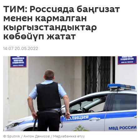
ТИМ: Россияда баңгизат
менен кармалган
кыргызстандыктар
көбөйүп жатат
14:07 20.05.2022
©
Sputnik
/ Антон Денисов
/
Медиабанкка өтүү