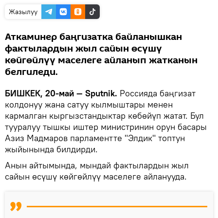
Жазылуу
Аткаминер баңгизатка байланышкан
фактылардын жыл сайын өсүшү
көйгөйлүү маселеге айланып жатканын
белгиледи.
БИШКЕК, 20-май — Sputnik.
Россияда баңгизат
колдонуу жана сатуу кылмыштары менен
кармалган кыргызстандыктар көбөйүп жатат. Бул
тууралуу тышкы иштер министринин орун басары
Азиз Мадмаров парламентте "Элдик" топтун
жыйынында билдирди.
Анын айтымында, мындай фактылардын жыл
сайын өсүшү көйгөйлүү маселеге айланууда.