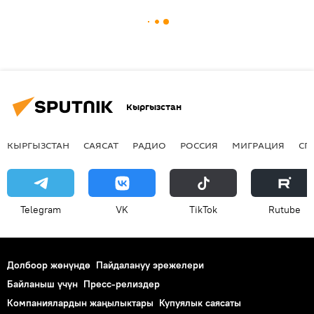
Кыргызстан
КЫРГЫЗСТАН
САЯСАТ
РАДИО
РОССИЯ
МИГРАЦИЯ
СП
Telegram
VK
ТikТоk
Rutube
Долбоор жөнүндө
Пайдалануу эрежелери
Байланыш үчүн
Пресс-релиздер
Компаниялардын жаңылыктары
Купуялык саясаты