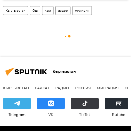
Кыргызстан
Ош
кыз
издөө
милиция
Кыргызстан
КЫРГЫЗСТАН
САЯСАТ
РАДИО
РОССИЯ
МИГРАЦИЯ
СП
Telegram
VK
ТikТоk
Rutube