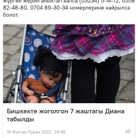
жүргөн жерин аныктап калса (03234) 5-14-72, 0558
82-48-80, 0704 89-30-34 номерлерине кайрылса
болот.
Бишкекте жоголгон 7 жаштагы Диана
табылды
18 Жалган Куран 2022, 09:48