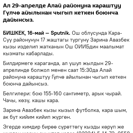
Ал 29-апрелде Алай районуна караштуу
Гүлчө айылынан чыгып кеткен боюнча
дайынсыз.
БИШКЕК, 16-май — Sputnik.
Ош облусунда Кара-
Суу районунун 17 жаштагы тургуну Зарина Авазбек
кызы изделип жатканын Ош ОИИБдин маалымат
кызматы кабарлады.
Билдирмеге караганда, ал ушул жылдын 29-
апрелинде болжол менен саат 15:30да Алай
районуна караштуу Гүлчө айылынан чыгып кеткен
боюнча дайынсыз.
Белгилери: бою 155-160 сантиметр, арык чырай.
Чачы, көзү, кашы кара.
Зарина Авазбек кызы кызыл футболка, кара шым,
ак бут кийим кийип жүргөн.
Эгерде кимдир бирөө сүрөттөгү кызды көрүп же