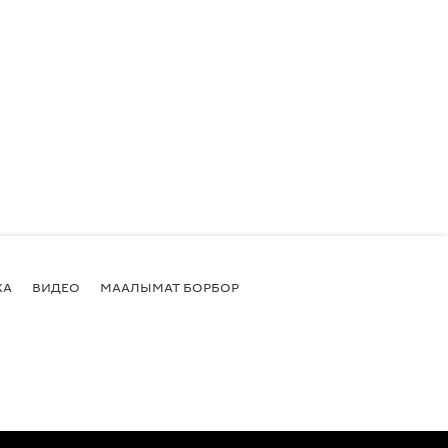
КА
ВИДЕО
МААЛЫМАТ БОРБОР