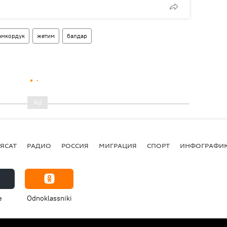
амкордук
жетим
балдар
ЯСАТ
РАДИО
РОССИЯ
МИГРАЦИЯ
СПОРТ
ИНФОГРАФИ
e
Odnoklassniki