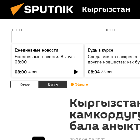
Кыргызстан
00:00
01:00
Ежедневные новости
Будь в курсе
Ежедневные новости. Выпуск
Среда вместо воскресень
08:00
другие новшества: как бу
проходить выборы в КР?
08:00
08:04
4 мин
38 мин
Кечээ
Бүгүн
Эфирге
Кыргызста
камкордугу
бала анык
09:28 06.05.2022