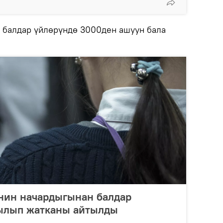
 балдар үйлөрүндө 3000ден ашуун бала
нин начардыгынан балдар
былып жатканы айтылды