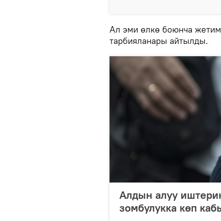
Ал эми өлкө боюнча жетим
тарбияланары айтылды.
Алдын алуу иштери
зомбулукка көп ка