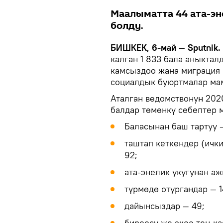
Маалыматта 44 ата-эн
болду.
БИШКЕК, 6-май — Sputnik.
калган 1 833 бала аныктал
камсыздоо жана миграция
социалдык буюртмалар ма
Аталган ведомствонун 20
балдар төмөнкү себептер м
Баласынан баш тартуу —
таштап кеткендер (ичк
92;
ата-энелик укугунан а
түрмөдө отургандар — 1
дайынсыздар — 49;
бирөөсү же экөө тең ка