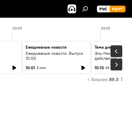
РУС
КЫРГ
03:00
04:00
Ежедневные новости
Тема дня
Ежедневные новости. Выпуск
Эль-Ниньо, жара и 
10:00
действительно вли
 өнүгүү
погоду в Кыргызст
10:01
10:13
3 мин
38 мин
г. Бишкек
89.3