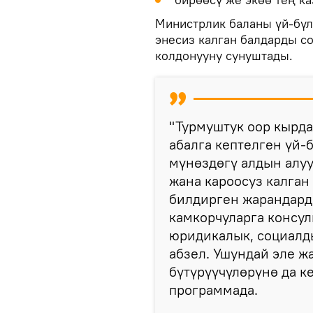
Министрлик баланы үй-бүл
энесиз калган балдарды с
колдонууну сунуштады.
"Турмуштук оор кырда
абалга кептелген үй-
мүнөздөгү алдын алуу
жана кароосуз калган
билдирген жарандард
камкорчуларга консул
юридикалык, социалд
абзел. Ушундай эле ж
бүтүрүүчүлөрүнө да к
программада.