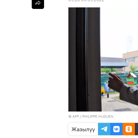
©
AFP
/ PHILIPPE HUGUEN
Жазылуу