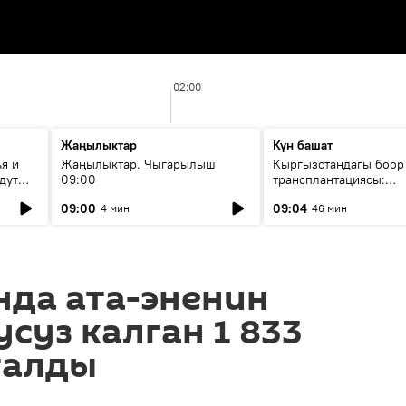
02:00
Жаңылыктар
Күн башат
я и
Жаңылыктар. Чыгарылыш
Кыргызстандагы боор
дут
09:00
трансплантациясы:
жетишкендиктер жана
09:00
09:04
4 мин
46 мин
келечеги
нда ата-эненин
суз калган 1 833
талды