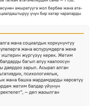
өсүнөн ажыратууга жол бербөө жана ата-
оциалдаштыруу үчүн бир катар чараларды
алга жана социалдык коркунучтуу
бүлөлөргө жана өспүрүмдөргө жеке
 иштерин жүргүзүү керек. Жетим
 балдарды багып алуу каалоосун
ы даярдоо зарыл. Асырап алган
ьтативдик, психологиялык,
ык жана башка жардамдарды көрсөтүү
ардам жетим балдар үйүнүн
еректелет", — деп жазылган