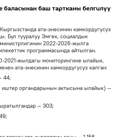
е баласынан баш тартканы белгилүү
Кыргызстанда ата-энесинин камкордугусуз
ды. Бул тууралуу Эмгек, социалдык
 министрлигинин 2022-2026-жылга
млекеттик программасында айтылган.
20-2021-жылдагы мониторингине ылайык,
енен ата-энесинин камкордугусуз калган:
 44;
и иштер органдарынын актысына ылайык) —
жыратылгандар — 303;
49;
за тапкан ата-энелердин саны — 1 158.