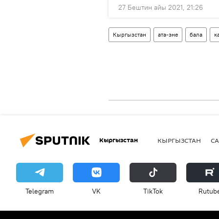
27 Бештин айы 2021, 21:26
Кыргызстан
ата-эне
бала
к
Кыргызстан
КЫРГЫЗСТАН
СА
Telegram
VK
ТikТоk
Rutub