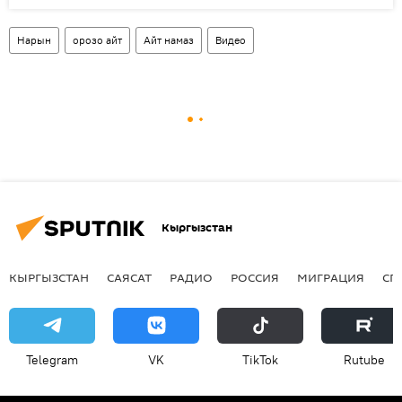
Нарын
орозо айт
Айт намаз
Видео
Кыргызстан
КЫРГЫЗСТАН
САЯСАТ
РАДИО
РОССИЯ
МИГРАЦИЯ
СП
Telegram
VK
ТikТоk
Rutube