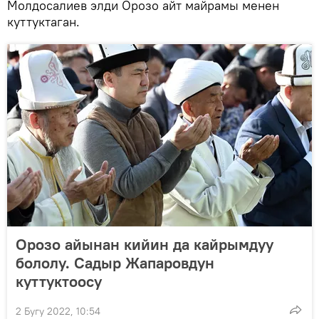
Молдосалиев элди Орозо айт майрамы менен
куттуктаган.
Орозо айынан кийин да кайрымдуу
бололу. Садыр Жапаровдун
куттуктоосу
2 Бугу 2022, 10:54