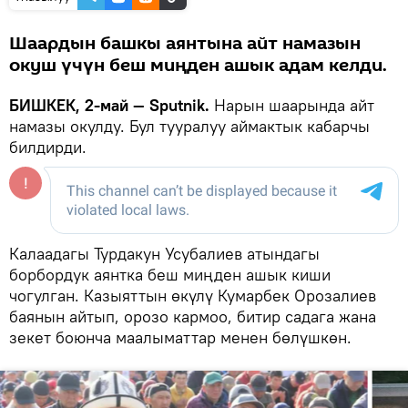
Шаардын башкы аянтына айт намазын
окуш үчүн беш миңден ашык адам келди.
БИШКЕК, 2-май — Sputnik.
Нарын шаарында айт
намазы окулду. Бул тууралуу аймактык кабарчы
билдирди.
Калаадагы Турдакун Усубалиев атындагы
борбордук аянтка беш миңден ашык киши
чогулган. Казыяттын өкүлү Кумарбек Орозалиев
баянын айтып, орозо кармоо, битир садага жана
зекет боюнча маалыматтар менен бөлүшкөн.