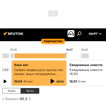
КЫРГ
Кыргызстан
15:00
15:47
16:00
Ачык кеп
Ежедневные новости
15:00
Сейрек кездешүүчү куштун изи
Ежедневные новости. 
менен: анын миграциялык
16:00
жолу эмнеден кабар берет?
эфир
15:04
16:01
43 мин
6 мин
Кечээ
Бүгүн
г. Бишкек
89.3