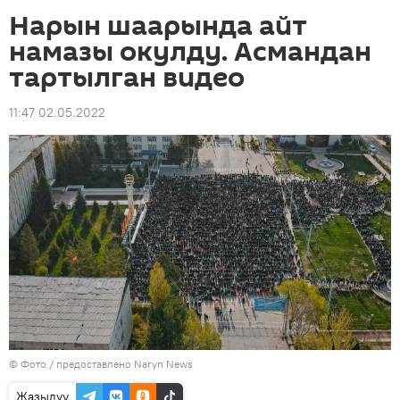
Нарын шаарында айт
намазы окулду. Асмандан
тартылган видео
11:47 02.05.2022
© Фото / предоставлено Naryn News
Жазылуу