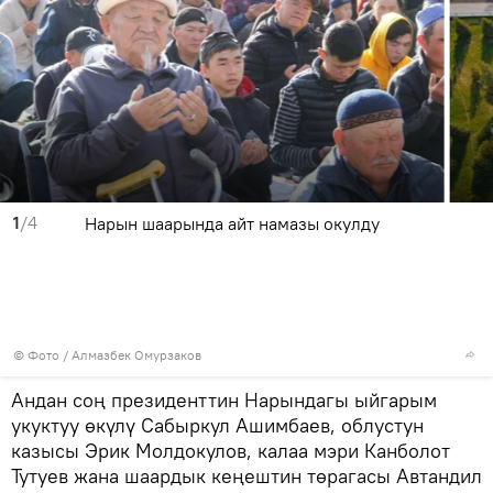
1
/4
Нарын шаарында айт намазы окулду
© Фото / Алмазбек Омурзаков
Андан соң президенттин Нарындагы ыйгарым
укуктуу өкүлү Сабыркул Ашимбаев, облустун
казысы Эрик Молдокулов, калаа мэри Канболот
Тутуев жана шаардык кеңештин төрагасы Автандил