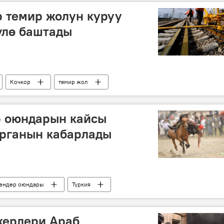
 темир жолун куруу
үлө баштады
Кочкор
темир жол
р оюндарын кайсы
урганын кабарлады
мөндөр оюндары
Түркия
керлери Араб