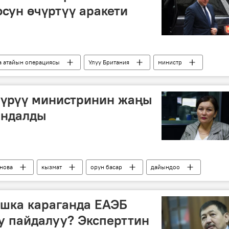
сун өчүртүү аракети
а атайын операциясы
Улуу Британия
министр
YouTube
Бен Уоллес
түрүү министринин жаңы
ындалды
нова
кызмат
орун басар
дайындоо
ышка караганда ЕАЭБ
у пайдалуу? Эксперттин