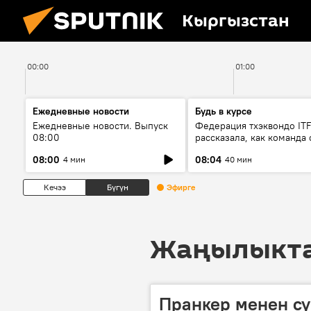
Кыргызстан
00:00
01:00
Ежедневные новости
Будь в курсе
Ежедневные новости. Выпуск
Федерация тхэквондо IT
08:00
рассказала, как команда 
жертвой мошенников
08:00
08:04
4 мин
40 мин
Кечээ
Бүгүн
Эфирге
Жаңылыктар
Пранкер менен с