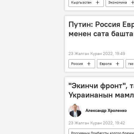
Кыргызстан
Экономика
кризис
режим
Путин: Россия Ев
менен сата башта
23 Жалган Куран 2022, 19:49
Россия
Европа
газ
"Экинчи фронт", 
Украинанын мамл
Александр Хроленко
23 Жалган Куран 2022, 19:42
Россиянын Донбассты коргоо боюнч