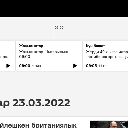
02:00
Жаңылыктар
Күн башат
F
Жаңылыктар. Чыгарылыш
Жерди 49 жылга ижар
стала
09:00
тартиби өзгөрөт: жаңы
эмнени көздөйт?
09:00
09:05
4 мин
44 мин
 23.03.2022
үйлөшкөн британиялык