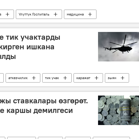
в
Улуттук Госпиталь
медицина
е тик учактарды
кирген ишкана
ылды
аткезчилик
тик учак
каражат
зыян
ажы ставкалары өзгөрөт.
ке каршы демилгеси