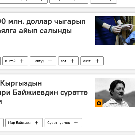
О
Владимир Зеленский
Жо Байден
газ
0 млн. доллар чыгарып
аялга айып салынды
Кытай
шектүү
сот
өкүм
. Кыргыздын
ри Байжиевдин сүрөттө
и
Мар Байжиев
Сүрөт түрмөк