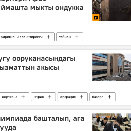
аймашта мыкты ондукка
Бириккен Араб Эмирлиги
таймаш
угу ооруканасындагы
кызматтын акысы
оорукана
жүрөк
операция
баалар
лимпиада башталып, ага
шууда