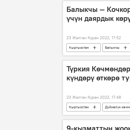
Балыкчы — Кочкор
үчүн даярдык көр
23 Жалган Куран 2022, 17:52
Кыргызстан
Балыкчы
Түркия Көчмөндө
күндөрү өткөрө т
23 Жалган Куран 2022, 17:48
Кыргызстан
Дүйнөлүк көч
9-кызматтын жоо