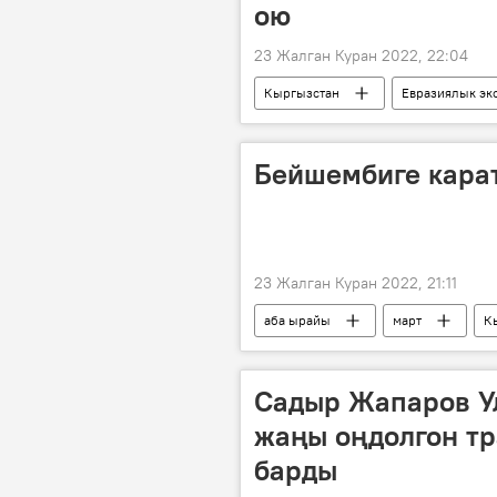
ою
23 Жалган Куран 2022, 22:04
Кыргызстан
Евразиялык эк
Жеңишбек Байгуттиев
Бейшембиге кара
23 Жалган Куран 2022, 21:11
аба ырайы
март
К
Садыр Жапаров У
жаңы оңдолгон тр
барды