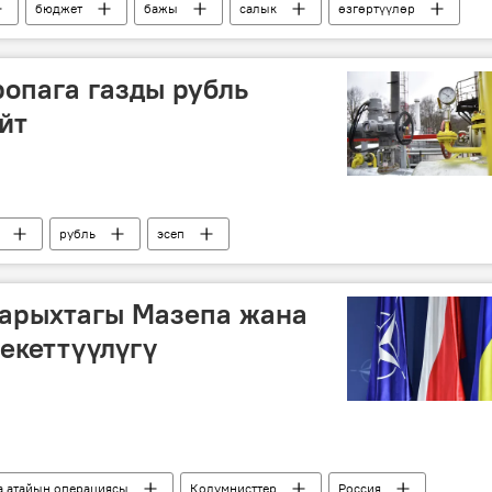
бюджет
бажы
салык
өзгөртүүлөр
ропага газды рубль
йт
рубль
эсеп
тарыхтагы Мазепа жана
екеттүүлүгү
а атайын операциясы
Колумнисттер
Россия