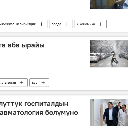
ономикалык биримдик
соода
Экономика
та аба ырайы
ыргызстан
кар
луттук госпиталдын
авматология бөлүмүнө