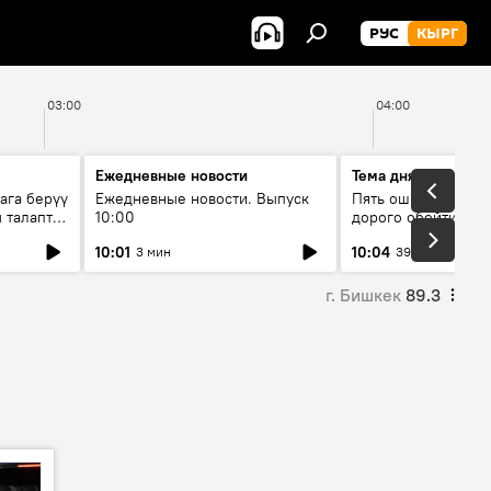
РУС
КЫРГ
03:00
04:00
Ежедневные новости
Тема дня
ага берүү
Ежедневные новости. Выпуск
Пять ошибок котор
 талаптар
10:00
дорого обойтись п
жилья
10:01
10:04
3 мин
39 мин
г. Бишкек
89.3