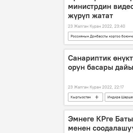
министрдин видео
жүрүп жатат
23 Жалган Куран 2022, 23:40
Россиянын Донбассты коргоо боюнч
пранкер
видео кайрылуу
Санариптик өнүк
орун басары дай
23 Жалган Куран 2022, 22:17
Кыргызстан
Индира Шарше
Эмнеге КРге Бат
менен соодалашу