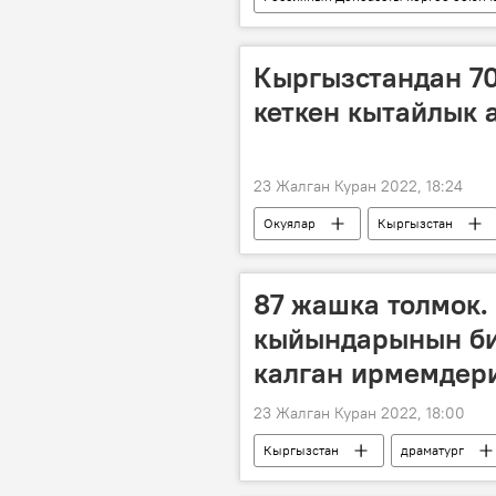
Украина
АКШ
НАТ
Экономика
Кыргызстандан 70
кеткен кытайлык 
23 Жалган Куран 2022, 18:24
Окуялар
Кыргызстан
87 жашка толмок
кыйындарынын би
калган ирмемдер
23 Жалган Куран 2022, 18:00
Кыргызстан
драматург