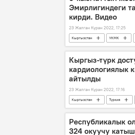
Эмирлигиндеги т
кирди. Видео
23 Жалган Куран 2022, 17:25
Кыргызстан
УКМК
Кыргыз-түрк дост
кардиологиялык 
айтылды
23 Жалган Куран 2022, 17:16
Кыргызстан
Түркия
Республикалык о
324 окуучу каты