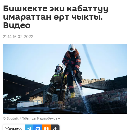
Бишкекте эки кабаттуу
имараттан өрт чыкты.
Видео
21:14 16.02.2022
©
Sputnik / Табылды Кадырбеков
=
Жазылуу