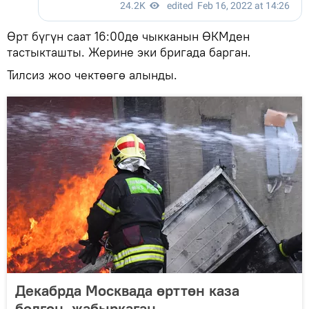
Өрт бүгүн саат 16:00дө чыкканын ӨКМден
тастыкташты. Жерине эки бригада барган.
Тилсиз жоо чектөөгө алынды.
Декабрда Москвада өрттөн каза
болгон, жабыркаган