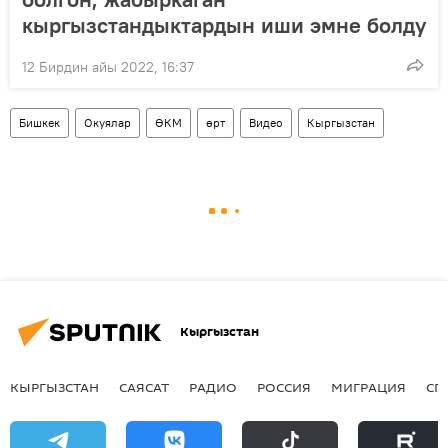
кыргызстандыктардын иши эмне болду
12 Бирдин айы 2022, 16:37
Бишкек
Окуялар
ӨКМ
өрт
Видео
Кыргызстан
Кыргызстан
КЫРГЫЗСТАН
САЯСАТ
РАДИО
РОССИЯ
МИГРАЦИЯ
СП