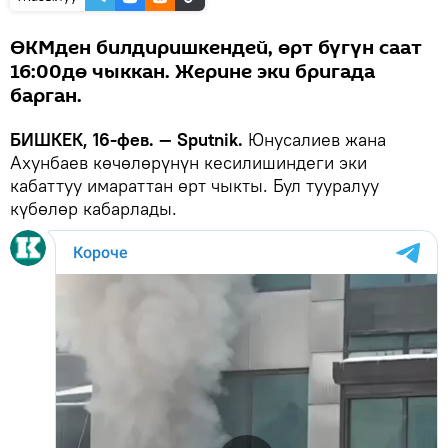
ӨКМден билдиришкендей, өрт бүгүн саат
16:00дө чыккан. Жерине эки бригада
барган.
БИШКЕК, 16-фев. — Sputnik.
Юнусалиев жана
Ахунбаев көчөлөрүнүн кесилишиндеги эки
кабаттуу имараттан өрт чыкты. Бул тууралуу
күбөлөр кабарлады.