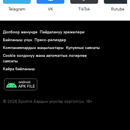
Telegram
VK
ТikТоk
Rutube
Долбоор жөнүндө
Пайдалануу эрежелери
Байланыш үчүн
Пресс-релиздер
Компаниялардын жаңылыктары
Купуялык саясаты
Cookie колдонуу жана автоматтык логирлөө
саясаты
Кайра байланыш
© 2026 Sputnik Бардык укуктар корголгон. 18+