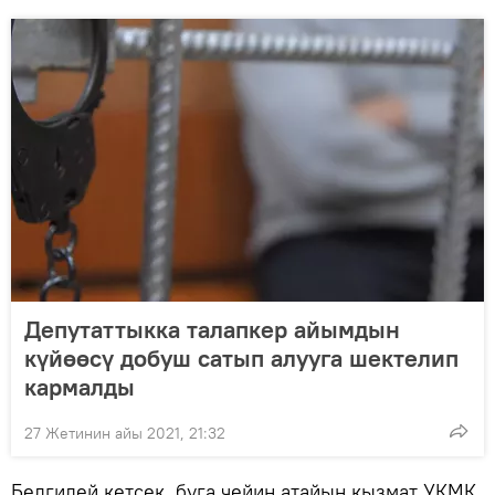
Депутаттыкка талапкер айымдын
күйөөсү добуш сатып алууга шектелип
кармалды
27 Жетинин айы 2021, 21:32
Белгилей кетсек, буга чейин атайын кызмат УКМК