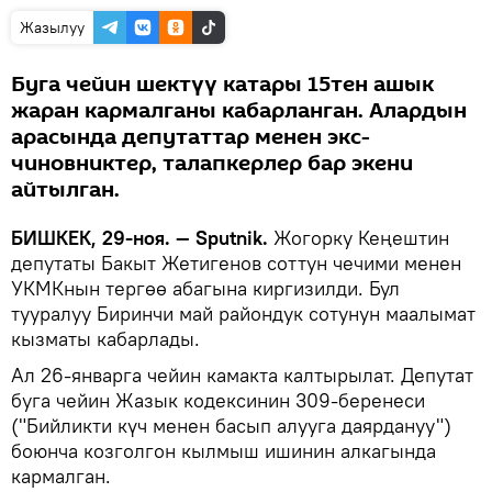
Жазылуу
Буга чейин шектүү катары 15тен ашык
жаран кармалганы кабарланган. Алардын
арасында депутаттар менен экс-
чиновниктер, талапкерлер бар экени
айтылган.
БИШКЕК, 29-ноя. — Sputnik.
Жогорку Кеңештин
депутаты Бакыт Жетигенов соттун чечими менен
УКМКнын тергөө абагына киргизилди. Бул
тууралуу Биринчи май райондук сотунун маалымат
кызматы кабарлады.
Ал 26-январга чейин камакта калтырылат. Депутат
буга чейин Жазык кодексинин 309-беренеси
("Бийликти күч менен басып алууга даярдануу")
боюнча козголгон кылмыш ишинин алкагында
кармалган.