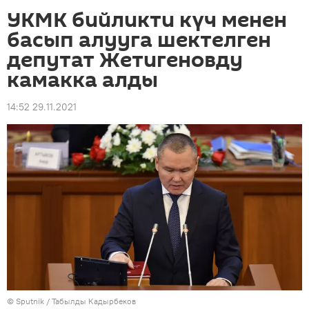
УКМК бийликти күч менен
басып алууга шектелген
депутат Жетигеновду
камакка алды
14:52 29.11.2021
©
Sputnik / Табылды Кадырбеков