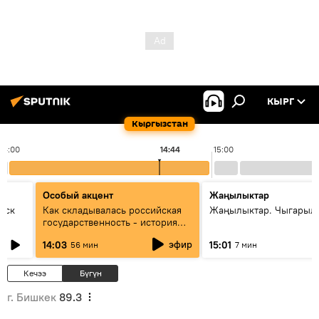
КЫРГ
Кыргызстан
14:00
14:44
15:00
Особый акцент
Жаңылыктар
уск
Как складывалась российская
Жаңылыктар. Чыгарыл
государственность - история
России и геополитика Евразии
эфир
14:03
15:01
56 мин
7 мин
глазами аналитиков
Кечээ
Бүгүн
г. Бишкек
89.3