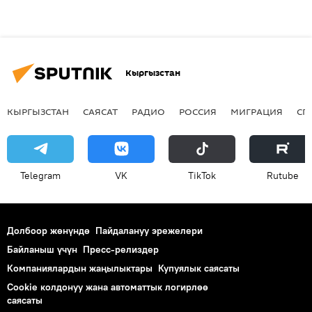
Кыргызстан
КЫРГЫЗСТАН
САЯСАТ
РАДИО
РОССИЯ
МИГРАЦИЯ
СП
Telegram
VK
ТikТоk
Rutube
Долбоор жөнүндө
Пайдалануу эрежелери
Байланыш үчүн
Пресс-релиздер
Компаниялардын жаңылыктары
Купуялык саясаты
Cookie колдонуу жана автоматтык логирлөө
саясаты