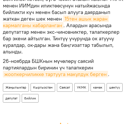
менен ИИМдин иликтөөсүнүн натыйжасында
бийликти күч менен басып алууга даярданып
жаткан деген шек менен
15тен ашык жаран 
кармалганы кабарланган
. Алардын арасында
депутаттар менен экс-чиновниктер, талапкерлер
бар экени айтылган. Тинтүү учурунда ок атуучу
куралдар, ок-дары жана баңгизаттар табылып,
алынды.
26-ноябрда БШКнын мүчөлөрү саясий
партиялардын биринин үч талапкерин
жоопкерчиликке тартууга макулдук берген
.
Жаңылыктар
Кыргызстан
Саясат
УКМК
камак
шектүү
депутат
бийлик