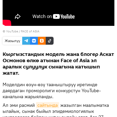
© YouTube / FACE of ASIA
Жазылуу
Кыргызстандык модель жана блогер Аскат
Осмонов өлкө атынан Face of Asia эл
аралык сулуулук сынагына катышып
жатат.
Моделдин өзүн-өзү тааныштыруу иретинде
даярдаган проморолиги конкурстун YouTube-
каналына жарыяланды.
Ал эми расмий
сайтында
жазылган маалыматка
ылайык, сынак быйыл эпидемиологиялык