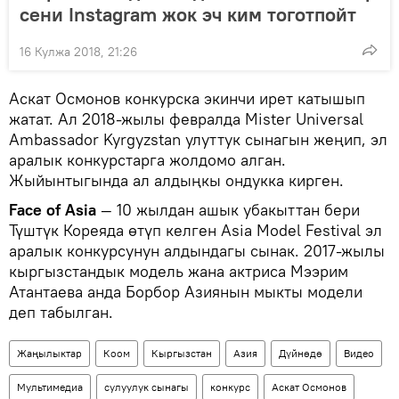
сени Instagram жок эч ким тоготпойт
16 Кулжа 2018, 21:26
Аскат Осмонов конкурска экинчи ирет катышып
жатат. Ал 2018-жылы февралда Mister Universal
Ambassador Kyrgyzstan улуттук сынагын жеңип, эл
аралык конкурстарга жолдомо алган.
Жыйынтыгында ал алдыңкы ондукка кирген.
Face of Asia
— 10 жылдан ашык убакыттан бери
Түштүк Кореяда өтүп келген Asia Model Festival эл
аралык конкурсунун алдындагы сынак. 2017-жылы
кыргызстандык модель жана актриса Мээрим
Атантаева анда Борбор Азиянын мыкты модели
деп табылган.
Жаңылыктар
Коом
Кыргызстан
Азия
Дүйнөдө
Видео
Мультимедиа
сулуулук сынагы
конкурс
Аскат Осмонов