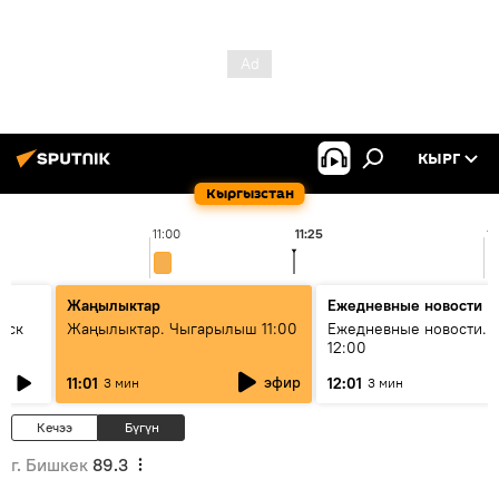
КЫРГ
Кыргызстан
11:00
11:25
1
Жаңылыктар
Ежедневные новости
уск
Жаңылыктар. Чыгарылыш 11:00
Ежедневные новости. 
12:00
эфир
11:01
12:01
3 мин
3 мин
Кечээ
Бүгүн
г. Бишкек
89.3