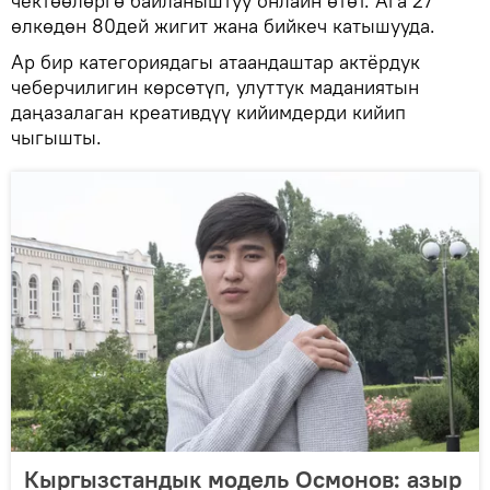
чектөөлөргө байланыштуу онлайн өтөт. Ага 27
өлкөдөн 80дей жигит жана бийкеч катышууда.
Ар бир категориядагы атаандаштар актёрдук
чеберчилигин көрсөтүп, улуттук маданиятын
даңазалаган креативдүү кийимдерди кийип
чыгышты.
Кыргызстандык модель Осмонов: азыр