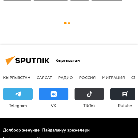
Кыргызстан
КЫРГЫЗСТАН
САЯСАТ
РАДИО
РОССИЯ
МИГРАЦИЯ
СП
Telegram
VK
ТikТоk
Rutube
Долбоор жөнүндө
Пайдалануу эрежелери