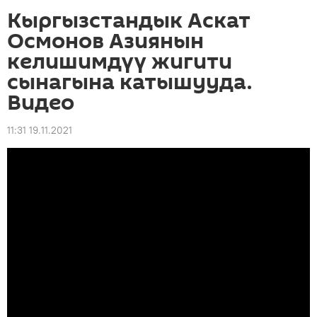
Кыргызстандык Аскат
Осмонов Азиянын
келишимдүү жигити
сынагына катышууда.
Видео
11:31 19.11.2021