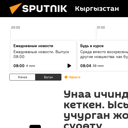
Кыргызстан
00:00
01:00
Ежедневные новости
Будь в курсе
Ежедневные новости. Выпуск
Среда вместо воскресень
08:00
другие новшества: как бу
проходить выборы в КР?
08:00
08:04
4 мин
38 мин
Кечээ
Бүгүн
Эфирге
Унаа ичинд
кеткен. Ыс
учурган ж
сүрөтү