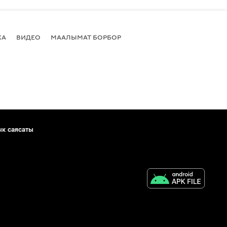
КА
ВИДЕО
МААЛЫМАТ БОРБОР
ык саясаты