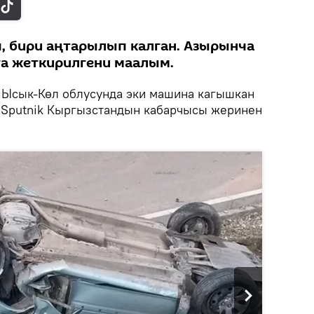
, бири аңтарылып калган. Азырынча
а жеткирилгени маалым.
Ысык-Көл облусунда эки машина кагышкан
 Sputnik Кыргызстандын кабарчысы жеринен