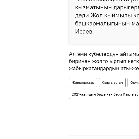
кызматынын дарыгерле
деди Жол кыймылы ко
башкармалыгынын ма
Исаев.
Ал эми күбөлөрдүн айтымы
биринен жолго ыргып кетк
жабыркагандардын аты-жөн
Жаңылыктар
Кыргызстан
Окуя
2021-жылдын башынан бери Кыргызст