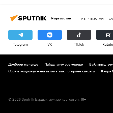
Кыргызстан
КЫРГЫЗСТАН
СА
Telegram
VK
ТikТоk
Rutub
Долбоор жөнүндө
Пайдалануу эрежелери
Байланыш үчү
Cookie колдонуу жана автоматтык логирлөө саясаты
Кайра
© 2026 Sputnik Бардык укуктар корголгон. 18+