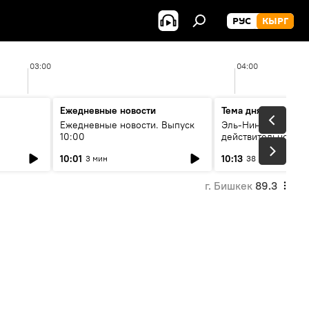
РУС
КЫРГ
03:00
04:00
Ежедневные новости
Тема дня
Ежедневные новости. Выпуск
Эль-Ниньо, жара и 
10:00
действительно вли
 өнүгүү
погоду в Кыргызст
10:01
10:13
3 мин
38 мин
г. Бишкек
89.3