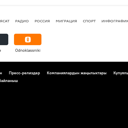
ЯСАТ
РАДИО
РОССИЯ
МИГРАЦИЯ
СПОРТ
ИНФОГРАФИ
e
Odnoklassniki
н
Пресс-релиздер
Компаниялардын жаңылыктары
Купуял
 байланыш