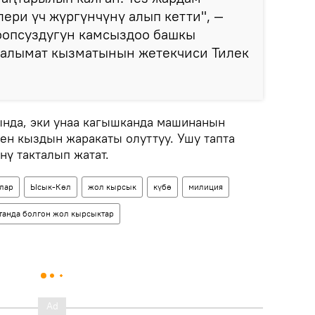
ри үч жүргүнчүнү алып кетти", —
опсуздугун камсыздоо башкы
алымат кызматынын жетекчиси Тилек
нда, эки унаа кагышканда машинанын
ен кыздын жаракаты олуттуу. Ушу тапта
ү такталып жатат.
лар
Ысык-Көл
жол кырсык
күбө
милиция
анда болгон жол кырсыктар