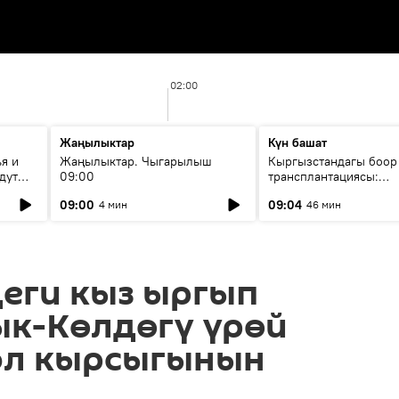
02:00
Жаңылыктар
Күн башат
я и
Жаңылыктар. Чыгарылыш
Кыргызстандагы боор
дут
09:00
трансплантациясы:
жетишкендиктер жана
09:00
09:04
4 мин
46 мин
келечеги
еги кыз ыргып
ык-Көлдөгү үрөй
ол кырсыгынын