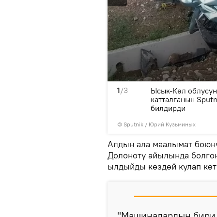
1
/3
ен ылдыйды көздөй кулап
Ысык-Көл облусун
катталганын Sput
билдирди
©
Sputnik
/ Юрий Кузьминых
Алдын ала маалымат боюнча
Долоноту айылында болгон
ылдыйды көздөй кулап ке
"Машиналардын бири 