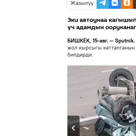
Жазылуу
Эки автоунаа кагышып
үч адамдын ооруканаг
БИШКЕК, 15-авг. — Sputnik.
жол кырсыгы катталганын
билдирди.