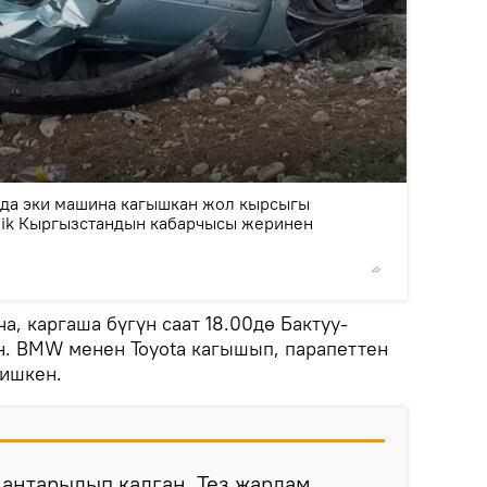
2
/3
да эки машина кагышкан жол кырсыгы
nik Кыргызстандын кабарчысы жеринен
©
Sputnik
, каргаша бүгүн саат 18.00дө Бактуу-
. BMW менен Toyota кагышып, парапеттен
тишкен.
аңтарылып калган. Тез жардам