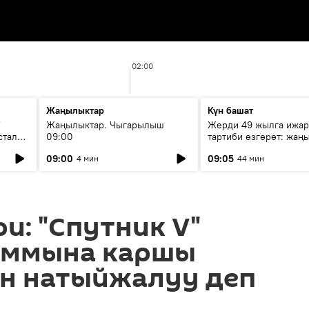
02:00
Жаңылыктар
Күн башат
F
Жаңылыктар. Чыгарылыш
Жерди 49 жылга ижар
стала
09:00
тартиби өзгөрөт: жаңы
эмнени көздөйт?
09:00
09:05
4 мин
44 мин
и: "Спутник V"
аммына каршы
ин натыйжалуу деп