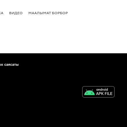
КА
ВИДЕО
МААЛЫМАТ БОРБОР
ык саясаты