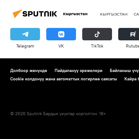
Кыргызстан
КЫРГЫЗСТАН
СА
Telegram
VK
ТikТоk
Rutub
Долбоор жөнүндө
Пайдалануу эрежелери
Байланыш үчү
Cookie колдонуу жана автоматтык логирлөө саясаты
Кайра
© 2026 Sputnik Бардык укуктар корголгон. 18+