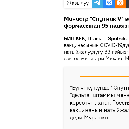
Жазылуу
Министр "Спутник V" 
формасынан 95 пайызг
БИШКЕК, 11-авг. — Sputnik.
вакцинасынын COVID-19ду
натыйжалуулугу 83 пайызг
сактоо министри Михаил 
"Бүгүнкү күндө "Спут
"дельта" штаммы мен
көрсөтүп жатат. Росс
вакцинанын натыйжалу
деди Мурашко.