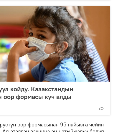
уул койду. Казакстандын
н оор формасы күч алды
рустун оор формасынан 95 пайызга чейин
. Ал аталган вакцина эң натыйжалуу болуп