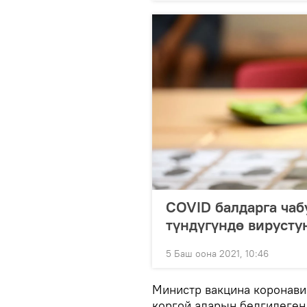
COVID балдарга чаб
түндүгүндө вирусту
5 Баш оона 2021, 10:46
Министр вакцина коронави
коргой аларын белгилеген