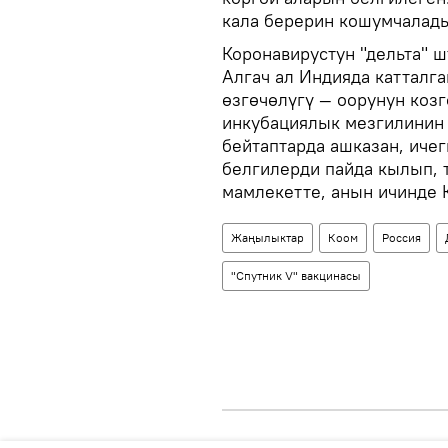
кала берерин кошумчалад
Коронавирустун "дельта" 
Алгач ал Индияда катталг
өзгөчөлүгү — оорунун коз
инкубациялык мезгилинин
бейтаптарда ашказан, иче
белгилерди пайда кылып, т
мамлекетте, анын ичинде 
Жаңылыктар
Коом
Россия
"Спутник V" вакцинасы