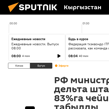
Кыргызстан
00:00
01:00
Ежедневные новости
Будь в курсе
Ежедневные новости. Выпуск
Федерация тхэквондо IT
08:00
рассказала, как команда 
жертвой мошенников
08:00
08:04
4 мин
40 мин
Кечээ
Бүгүн
Эфирге
РФ министр
дельта шт
83%га чей
табылды