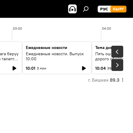
РУС
КЫРГ
03:00
04:00
Ежедневные новости
Тема дня
ага берүү
Ежедневные новости. Выпуск
Пять ошибок котор
 талаптар
10:00
дорого обойтись п
жилья
10:01
10:04
3 мин
39 мин
г. Бишкек
89.3