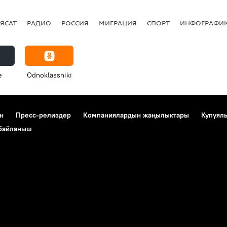
ЯСАТ
РАДИО
РОССИЯ
МИГРАЦИЯ
СПОРТ
ИНФОГРАФИ
e
Odnoklassniki
н
Пресс-релиздер
Компаниялардын жаңылыктары
Купуял
 байланыш