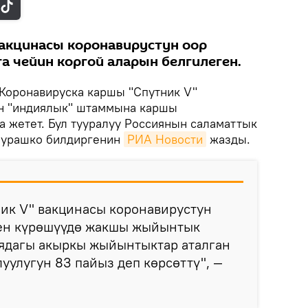
вакцинасы коронавирустун оор
а чейин коргой аларын белгилеген.
Коронавируска каршы "Спутник V"
н "индиялык" штаммына каршы
а жетет. Бул тууралуу Россиянын саламаттык
Мурашко билдиргенин
РИА Новости
жазды.
ник V" вакцинасы коронавирустун
ен күрөшүүдө жакшы жыйынтык
иядагы акыркы жыйынтыктар аталган
улугун 83 пайыз деп көрсөттү", —