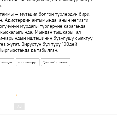
ы.
штаммы — мутация болгон түрлөрдүн бири.
ан. Адистердин айтымында, анын негизги
гогучунун мурдагы түрлөрүнө караганда
 кыскалыгында. Мындан тышкары, ал
ги-карындын иштешинин бузулушу сыяктуу
ез жугат. Вирустун бул түрү 100дөй
Кыргызстанда да табылган.
Дүйнөдө
коронавирус
"дельта" штаммы