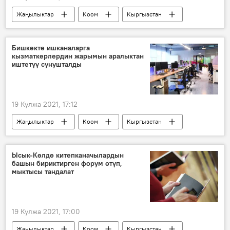
Жаңылыктар
Коом
Кыргызстан
Экономика
ишкер
чектөө
кафе
бизнес
Бишкек мэриясы
Бишкекте ишканаларга
кызматкерлердин жарымын аралыктан
коронавирус
пандемия
иштетүү сунушталды
19 Кулжа 2021, 17:12
Жаңылыктар
Коом
Кыргызстан
Бишкек
Бишкек мэриясы
ишкана
коронавирус
чектөө
Ысык-Көлдө китепканачылардын
башын бириктирген форум өтүп,
Коронавируска байланыштуу Кыргызстандагы кырдаал
мыктысы тандалат
19 Кулжа 2021, 17:00
Жаңылыктар
Коом
Кыргызстан