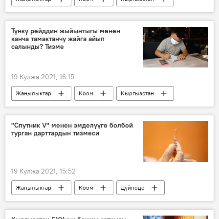
Маданият
Ысык-Көл облусу
китепкана
бала
тарбия
Түнкү рейддин жыйынтыгы менен
канча тамактанчу жайга айып
салынды? Тизме
19 Кулжа 2021, 16:15
Жаңылыктар
Коом
Кыргызстан
айып
пандемия
ресторан
Коронавируска байланыштуу Кыргызстандагы кырдаал
"Спутник V" менен эмделүүгө болбой
турган дарттардын тизмеси
19 Кулжа 2021, 15:52
Жаңылыктар
Коом
Дүйнөдө
Россия
вакцина
оору
онкология
жүрөк
эмдөө