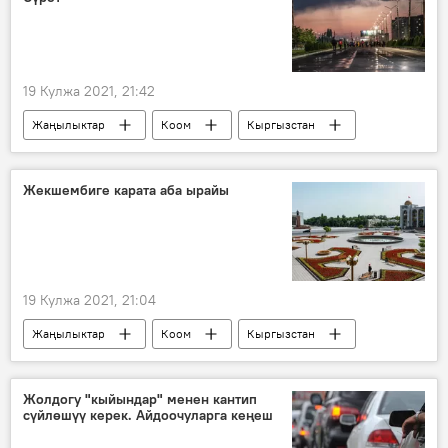
19 Кулжа 2021, 21:42
Жаңылыктар
Коом
Кыргызстан
Спорт
Бишкек
жарыш
Жекшембиге карата аба ырайы
19 Кулжа 2021, 21:04
Жаңылыктар
Коом
Кыргызстан
аба ырайы
Жолдогу "кыйындар" менен кантип
сүйлөшүү керек. Айдоочуларга кеңеш