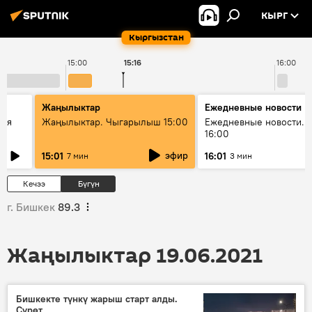
КЫРГ
Кыргызстан
15:00
15:16
16:00
Жаңылыктар
Ежедневные новости
кая
Жаңылыктар. Чыгарылыш 15:00
Ежедневные новости. 
16:00
эфир
15:01
16:01
7 мин
3 мин
Кечээ
Бүгүн
г. Бишкек
89.3
Жаңылыктар 19.06.2021
Бишкекте түнкү жарыш старт алды.
Сүрөт