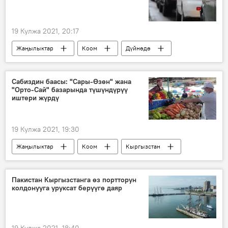
19 Кулжа 2021, 20:17
Жаңылыктар
Коом
Дүйнөдө
автоунаа
жол
айдоочу
конфликт
юрист
кеңеш
Сабиздин баасы: "Сары-Өзөн" жана
"Орто-Сай" базарында түшүндүрүү
иштери жүрдү
19 Кулжа 2021, 19:30
Жаңылыктар
Коом
Кыргызстан
Монополияга каршы жөнгө салуу боюнча мамлекеттик агенттик
Сабиз
кымбаттоо
баа
Пакистан Кыргызстанга өз портторун
колдонууга уруксат берүүгө даяр
19 Кулжа 2021, 18:40