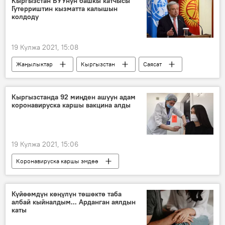
Кыргызстан БУУнун башкы катчысы
Гутерриштин кызматта калышын
зыян
ден соолук
колдоду
"Спутник V" вакцинасы
19 Кулжа 2021, 15:08
Жаңылыктар
Кыргызстан
Саясат
Дүйнөдө
ТИМ
БУУ
Антониу Гутерриш
кызмат
Кыргызстанда 92 миңден ашуун адам
коронавируска каршы вакцина алды
дайындоо
колдоо
19 Кулжа 2021, 15:06
Коронавируска каршы эмдөө
Жаңылыктар
Коом
Кыргызстан
Бишкек
Күйөөмдүн көңүлүн төшөктө таба
албай кыйналдым... Арданган аялдын
КР Саламаттык сактоо министрлиги
каты
коронавирус
вакцина
эмдөө