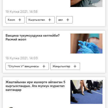
19 Кулжа 2021, 14:58
Коом
Кыргызстан
аял
үй-бүлө
кат
мамиле
жубайлар
психолог
кеңеш
Вакцина тукумсуздукка кептейби?
Расмий жооп
Психолог менен баарлашуу
19 Кулжа 2021, 14:03
"Спутник V" вакцинасы
Жаңылыктар
Коом
Россия
Дүйнөдө
коронавирус
вакцина
Жаштайынан ири ишкерге айланган 5
кыргызстандык. Ата мүлкүн мурастап
тукумсуздук
калгандар