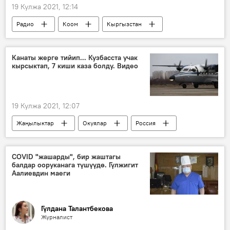
19 Кулжа 2021, 12:14
Радио
Коом
Кыргызстан
санарип
5G
интернет
Талант Калыков
Канаты жерге тийип... Кузбасста учак
кырсыктап, 7 киши каза болду. Видео
19 Кулжа 2021, 12:07
Жаңылыктар
Окуялар
Россия
Дүйнөдө
учак
кырсык
өлүм
COVID "жашарды", бир жаштагы
балдар ооруканага түшүүдө. Гүлжигит
Аалиевдин маеги
Гүлдана Талантбекова
Журналист