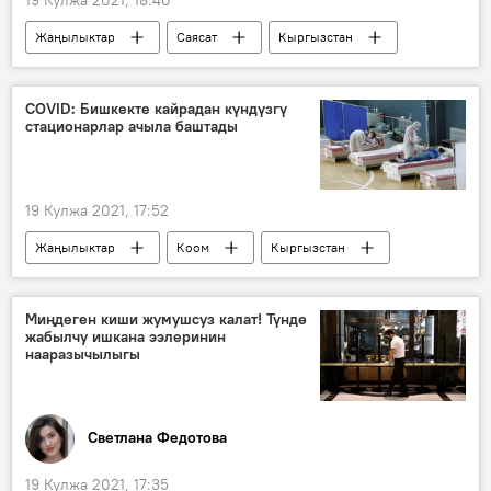
Жаңылыктар
Саясат
Кыргызстан
Пакистан
Руслан Казакбаев
жол
порт
кызматташуу
Экономика
COVID: Бишкекте кайрадан күндүзгү
стационарлар ачыла баштады
19 Кулжа 2021, 17:52
Жаңылыктар
Коом
Кыргызстан
Бишкек
коронавирус
стационар
Коронавируска байланыштуу Кыргызстандагы кырдаал
Миңдеген киши жумушсуз калат! Түндө
жабылчу ишкана ээлеринин
нааразычылыгы
Светлана Федотова
19 Кулжа 2021, 17:35