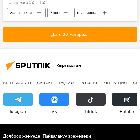
19 Кулжа 2021, 11:27
Жаңылыктар
Коом
Кыргызстан
коронавирус
жаштар
илдет
оору
Дагы 20 материал
Коронавируска байланыштуу Кыргызстандагы кырдаал
Кыргызстан
КЫРГЫЗСТАН
САЯСАТ
РАДИО
РОССИЯ
МИГРАЦИЯ
СП
Telegram
VK
ТikТоk
Rutube
Долбоор жөнүндө
Пайдалануу эрежелери