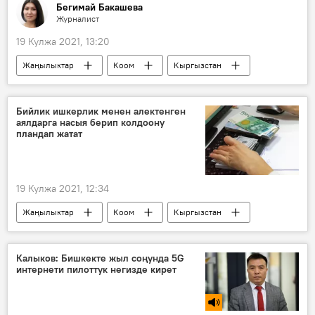
Бегимай Бакашева
Журналист
19 Кулжа 2021, 13:20
Жаңылыктар
Коом
Кыргызстан
Экономика
ишкер
бизнес
Чыңгыз Алканов
Замира Омората
Бийлик ишкерлик менен алектенген
аялдарга насыя берип колдоону
Айсулуу Мамашова
Баатырбек Акматов
пландап жатат
Элвира Сурабалдиева
19 Кулжа 2021, 12:34
Жаңылыктар
Коом
Кыргызстан
Экономика
Экономика жана коммерция министрлиги
Калыков: Бишкекте жыл соңунда 5G
интернети пилоттук негизде кирет
аялдар
ишкерлик
насыя
долбоор