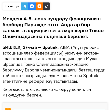
Жазылуу
Мелдеш 4-8-июнь күндөрү Франциянын
борбору Парижде өтөт. Анда ар бир
салмакта алдыңкы сегиз мушкерге Токио
Олимпиадасына лицензия берилет.
БИШКЕК, 27-май — Sputnik.
AIBA (Улуттук бокс
ассоциациялар федерациясы) уюмунун экстра-
класстагы калысы, кыргызстандык адис Мукаш
Ырсалиев Токио Олимпиадасына жолдомо
берилүүчү Европа чемпионатындагы беттештерди
тейлөөгө чакырылды. Бул маалыматты Sputnik
агенттигине рефери өзү тастыктады.
Кыргызстандык калыска чакыруу келип, ал
макулдугун берген.