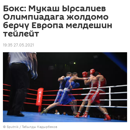
Бокс: Мукаш Ырсалиев
Олимпиадага жолдомо
берчү Европа мелдешин
тейлейт
19:35 27.05.2021
©
Sputnik / Табылды Кадырбеков