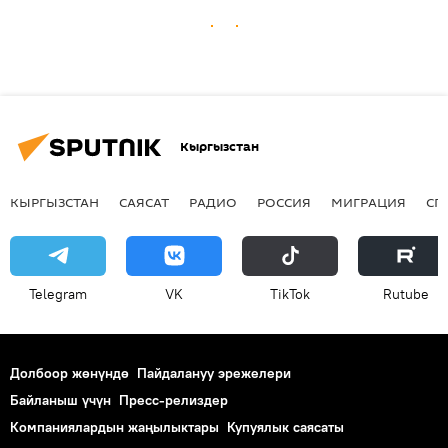
Кыргызстан
КЫРГЫЗСТАН
САЯСАТ
РАДИО
РОССИЯ
МИГРАЦИЯ
СП
Telegram
VK
ТikТоk
Rutube
Долбоор жөнүндө
Пайдалануу эрежелери
Байланыш үчүн
Пресс-релиздер
Компаниялардын жаңылыктары
Купуялык саясаты