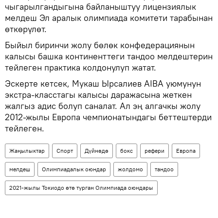
чыгарылгандыгына байланыштуу лицензиялык
мелдеш Эл аралык олимпиада комитети тарабынан
өткөрүлөт.
Быйыл биринчи жолу бөлөк конфедерациянын
калысы башка континенттеги тандоо мелдештерин
тейлеген практика колдонулуп жатат.
Эскерте кетсек, Мукаш Ырсалиев AIBA уюмунун
экстра-класстагы калысы даражасына жеткен
жалгыз адис болуп саналат. Ал эң алгачкы жолу
2012-жылы Европа чемпионатындагы беттештерди
тейлеген.
Жаңылыктар
Спорт
Дүйнөдө
бокс
рефери
Европа
мелдеш
Олимпиадалык оюндар
жолдомо
тандоо
2021-жылы Токиодо өтө турган Олимпиада оюндары