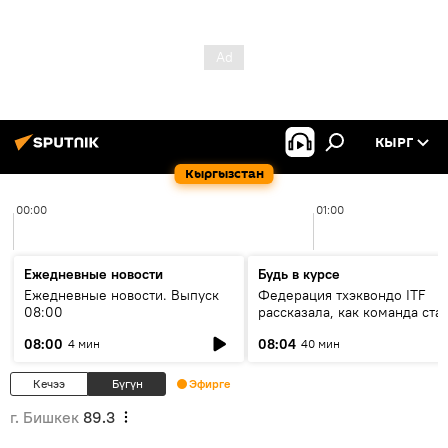
КЫРГ
Кыргызстан
00:00
01:00
Ежедневные новости
Будь в курсе
Ежедневные новости. Выпуск
Федерация тхэквондо ITF
08:00
рассказала, как команда ста
жертвой мошенников
08:00
08:04
4 мин
40 мин
Кечээ
Бүгүн
Эфирге
г. Бишкек
89.3