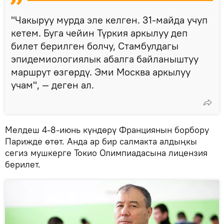
"Чакыруу мурда эле келген. 31-майда учуп
кетем. Буга чейин Түркия аркылуу деп
билет берилген болчу, Стамбулдагы
эпидемиологиялык абалга байланыштуу
маршрут өзгөрдү. Эми Москва аркылуу
учам", — деген ал.
Мелдеш 4-8-июнь күндөрү Франциянын борбору
Парижде өтөт. Анда ар бир салмакта алдыңкы
сегиз мушкерге Токио Олимпиадасына лицензия
берилет.