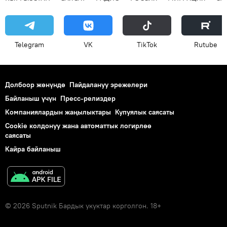
Telegram
VK
ТikТоk
Rutube
Долбоор жөнүндө
Пайдалануу эрежелери
Байланыш үчүн
Пресс-релиздер
Компаниялардын жаңылыктары
Купуялык саясаты
Cookie колдонуу жана автоматтык логирлөө
саясаты
Кайра байланыш
© 2026 Sputnik Бардык укуктар корголгон. 18+