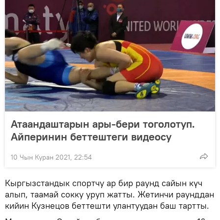
Атаандаштарын ары-бери тоголотуп.
Айперинин беттештеги видеосу
10 Чын Куран 2021, 22:54
Кыргызстандык спортчу ар бир раунд сайын күч
алып, таамай сокку уруп жатты. Жетинчи раунддан
кийин Кузнецов беттешти улантуудан баш тартты.