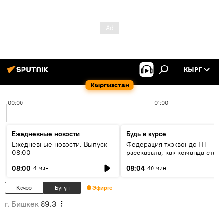
КЫРГ
Кыргызстан
00:00
01:00
Ежедневные новости
Будь в курсе
Ежедневные новости. Выпуск
Федерация тхэквондо ITF
08:00
рассказала, как команда ста
жертвой мошенников
08:00
08:04
4 мин
40 мин
Кечээ
Бүгүн
Эфирге
г. Бишкек
89.3