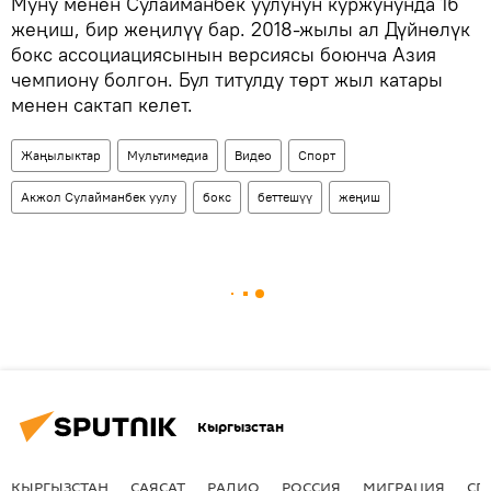
Муну менен Сулайманбек уулунун куржунунда 16
жеңиш, бир жеңилүү бар. 2018-жылы ал Дүйнөлүк
бокс ассоциациясынын версиясы боюнча Азия
чемпиону болгон. Бул титулду төрт жыл катары
менен сактап келет.
Жаңылыктар
Мультимедиа
Видео
Спорт
Акжол Сулайманбек уулу
бокс
беттешүү
жеңиш
Кыргызстан
КЫРГЫЗСТАН
САЯСАТ
РАДИО
РОССИЯ
МИГРАЦИЯ
СП