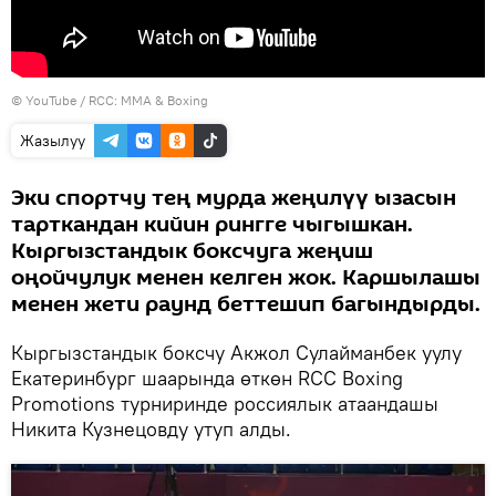
© YouTube / RCC: MMA & Boxing
Жазылуу
Эки спортчу тең мурда жеңилүү ызасын
тарткандан кийин рингге чыгышкан.
Кыргызстандык боксчуга жеңиш
оңойчулук менен келген жок. Каршылашы
менен жети раунд беттешип багындырды.
Кыргызстандык боксчу Акжол Сулайманбек уулу
Екатеринбург шаарында өткөн RCC Boxing
Promotions турниринде россиялык атаандашы
Никита Кузнецовду утуп алды.