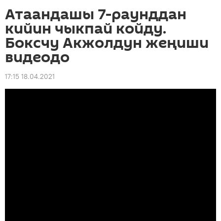
Атаандашы 7-раунддан
кийин чыкпай койду.
Боксчу Акжолдун жеңиши
видеодо
17:15 18.04.2021