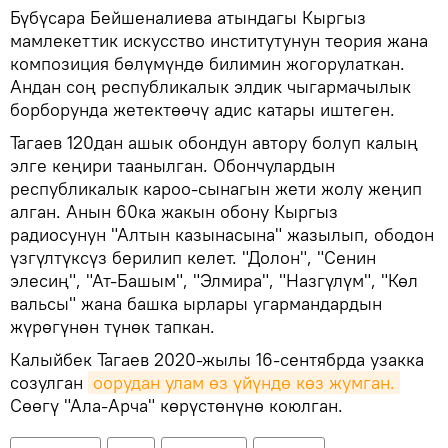
Бүбүсара Бейшеналиева атындагы Кыргыз
мамлекеттик искусство институтунун теория жана
композиция бөлүмүндө билимин жогорулаткан.
Андан соң республикалык элдик чыгармачылык
борборунда жетектөөчү адис катары иштеген.
Тагаев 120дан ашык обондун автору болуп калың
элге кеңири таанылган. Обончулардын
республикалык кароо-сынагын жети жолу жеңип
алган. Анын 60ка жакын обону Кыргыз
радиосунун "Алтын казынасына" жазылып, ободон
үзгүлтүксүз берилип келет. "Долон", "Сенин
элесиң", "Ат-Башым", "Элмира", "Назгүлүм", "Көл
вальсы" жана башка ырлары угармандардын
жүрөгүнөн түнөк тапкан.
Калыйбек Тагаев 2020-жылы 16-сентябрда узакка
созулган
оорудан улам өз үйүндө көз жумган.
Сөөгү "Ала-Арча" көрүстөнүнө коюлган.