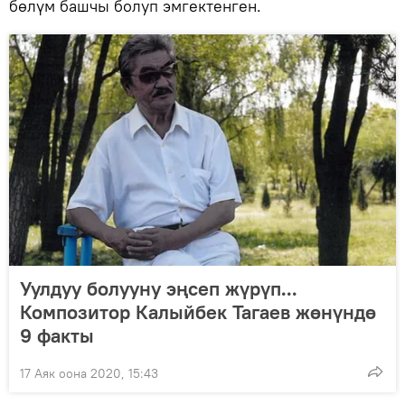
бөлүм башчы болуп эмгектенген.
Уулдуу болууну эңсеп жүрүп...
Композитор Калыйбек Тагаев жөнүндө
9 факты
17 Аяк оона 2020, 15:43