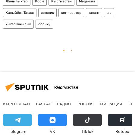
Жаңылыктар
Коом
Кыргызстан
Маданият
Калыйбек Тагаев
эстелик
композитор
талант
ыр
чыгармачылык
обончу
Кыргызстан
КЫРГЫЗСТАН
САЯСАТ
РАДИО
РОССИЯ
МИГРАЦИЯ
СП
Telegram
VK
ТikТоk
Rutube