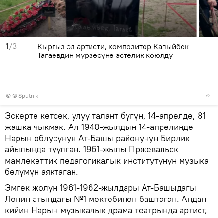
1
/3
Кыргыз эл артисти, композитор Калыйбек
Тагаевдин мүрзөсүнө эстелик коюлду
© © Sputnik
Эскерте кетсек, улуу талант бүгүн, 14-апрелде, 81
жашка чыкмак. Ал 1940-жылдын 14-апрелинде
Нарын облусунун Ат-Башы районунун Бирлик
айылында туулган. 1961-жылы Пржевальск
мамлекеттик педагогикалык институтунун музыка
бөлүмүн аяктаган.
Эмгек жолун 1961-1962-жылдары Ат-Башыдагы
Ленин атындагы №1 мектебинен баштаган. Андан
кийин Нарын музыкалык драма театрында артист,