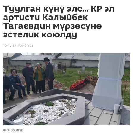
Туулган күнү эле... КР эл
артисти Калыйбек
Тагаевдин мүрзөсүнө
эстелик коюлду
12:17 14.04.2021
© © Sputnik