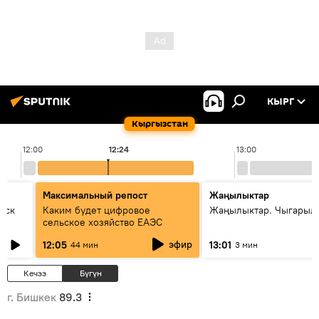
КЫРГ
Кыргызстан
12:00
12:24
13:00
Максимальный репост
Жаңылыктар
уск
Каким будет цифровое
Жаңылыктар. Чыгарыл
сельское хозяйство ЕАЭС
эфир
12:05
13:01
44 мин
3 мин
Кечээ
Бүгүн
г. Бишкек
89.3