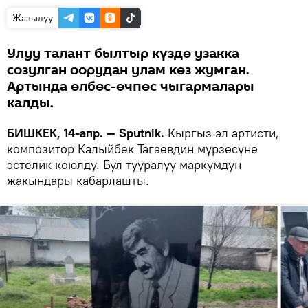
Жазылуу
Улуу талант былтыр күздө узакка
созулган оорудан улам көз жумган.
Артында өлбөс-өчпөс чыгармалары
калды.
БИШКЕК, 14-апр. — Sputnik.
Кыргыз эл артисти,
композитор Калыйбек Тагаевдин мүрзөсүнө
эстелик коюлду. Бул тууралуу маркумдун
жакындары кабарлашты.