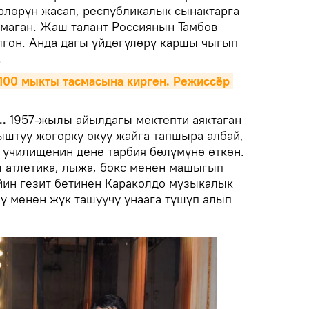
рлөрүн жасап, республикалык сынактарга
амаган. Жаш талант Россиянын Тамбов
гон. Анда дагы үйдөгүлөрү каршы чыгып
.
100 мыкты тасмасына кирген. Режиссёр 
.
1957-жылы айылдагы мектепти аяктаган
штуу жогорку окуу жайга тапшыра албай,
училищенин дене тарбия бөлүмүнө өткөн.
 атлетика, лыжа, бокс менен машыгып
йин гезит бетинен Караколдо музыкалык
нү менен жүк ташуучу унаага түшүп алып