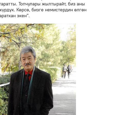
таратты. Топчулары жылтырайт, биз аны
жүрдүк. Көрсө, бизге немистердин өлгөн
раткан экен".