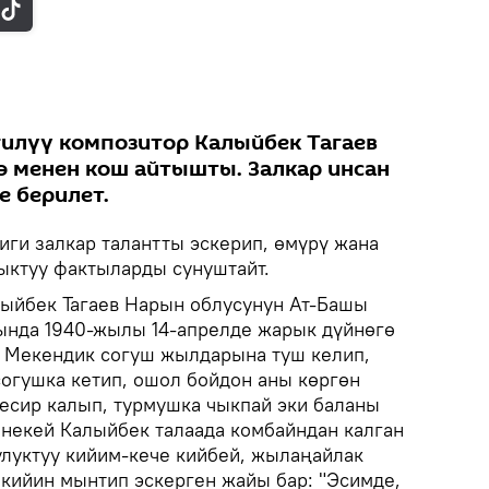
лгилүү композитор Калыйбек Тагаев
 менен кош айтышты. Залкар инсан
е берилет.
иги залкар талантты эскерип, өмүрү жана
ктуу фактыларды сунуштайт.
ыйбек Тагаев Нарын облусунун Ат-Башы
ында 1940-жылы 14-апрелде жарык дүйнөгө
а Мекендик согуш жылдарына туш келип,
согушка кетип, ошол бойдон аны көргөн
есир калып, турмушка чыкпай эки баланы
инекей Калыйбек талаада комбайндан калган
улуктуу кийим-кече кийбей, жылаңайлак
 кийин мынтип эскерген жайы бар: "Эсимде,