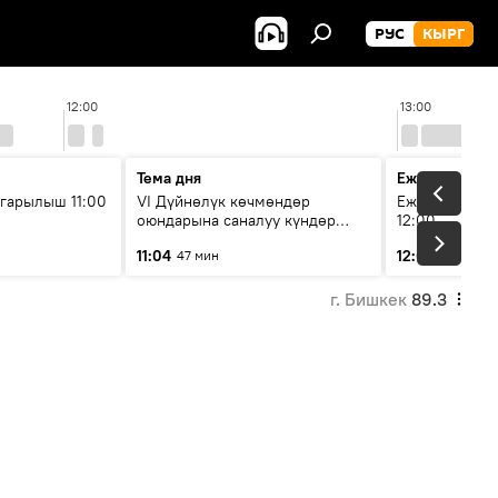
РУС
КЫРГ
12:00
13:00
Тема дня
Ежедневные 
гарылыш 11:00
VI Дүйнөлүк көчмөндөр
Ежедневные н
оюндарына саналуу күндөр
12:00
калды: даярдык иштери кайсы
11:04
12:01
47 мин
3 мин
этапка жетти?
г. Бишкек
89.3