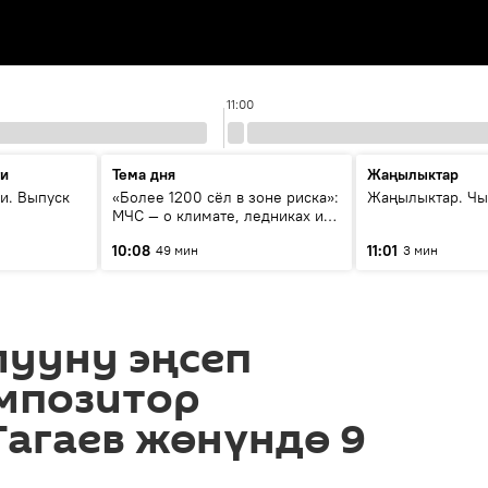
11:00
ти
Тема дня
Жаңылыктар
и. Выпуск
«Более 1200 сёл в зоне риска»:
Жаңылыктар. Чы
МЧС — о климате, ледниках и
системе оповещения
10:08
11:01
49 мин
3 мин
населения
лууну эңсеп
омпозитор
агаев жөнүндө 9