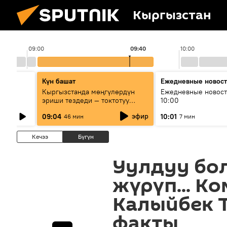
Кыргызстан
09:00
09:40
10:00
Күн башат
Ежедневные новос
лыш
Кыргызстанда мөңгүлөрдүн
Ежедневные новост
эриши тездеди — токтотуу
10:00
мүмкүн эмеспи?
эфир
09:04
10:01
46 мин
7 мин
Кечээ
Бүгүн
Уулдуу бо
жүрүп... К
Калыйбек Т
факты