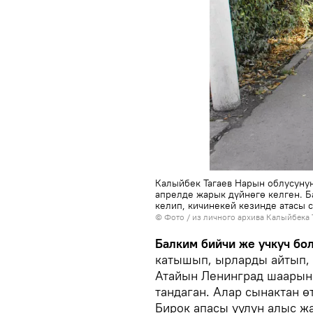
Калыйбек Тагаев Нарын облусуну
апрелде жарык дүйнөгө келген. 
келип, кичинекей кезинде атасы 
© Фото / из личного архива Калыйбека 
Балким бийчи же учкуч бо
катышып, ырларды айтып, 
Атайын Ленинград шаарына
тандаган. Алар сынактан ө
Бирок апасы уулун алыс ж