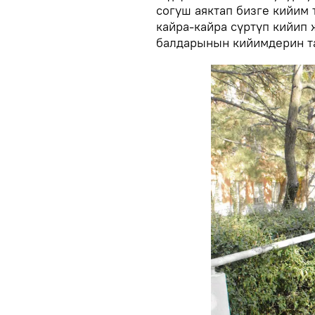
согуш аяктап бизге кийим 
кайра-кайра сүртүп кийип 
балдарынын кийимдерин та