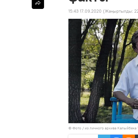
15:43 17.09.2020
(Жаңыртылды:
2
© Фото / из личного архива Калыйбека 