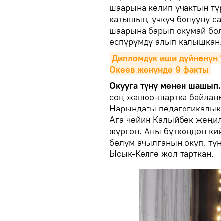
шаарына келип учактын тү
катышып, учкуч болууну с
шаарына барып окумай бол
өспүрүмдү алып калышкан
Дипломдук иши дүйнөнүн 
Океев жөнүндө 9 факты
Окууга түнү менен шашып..
соң жашоо-шартка байланы
Нарындагы педагогикалык 
Ага чейин Калыйбек жеңил
жүргөн. Аны бүткөндөн ки
бөлүм ачылганын окуп, тү
Ысык-Көлгө жол тарткан.