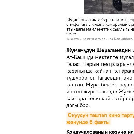
КРдин эл артисти бир нече жыл 
симфониялык жана камералык орке
атындагы мамлекеттик сыйлыгына
эмес.
© Фото / из личного архива Калыйбека 
Жумамүдүн Шералиевдин 
Ат-Башыда мектепте мугал
Талас, Нарын театрларынд
казанында кайнап, эл арал
түшүрбөгөн Тагаевдин бир
калган. Муратбек Рыскуло
иштеп жүргөн кезде Жума
сахнада кесипкөй актёрло
дагы бар.
Окуусун таштап кино тарту
жөнүндө 6 факты
Кондучалованын көзүнө ил