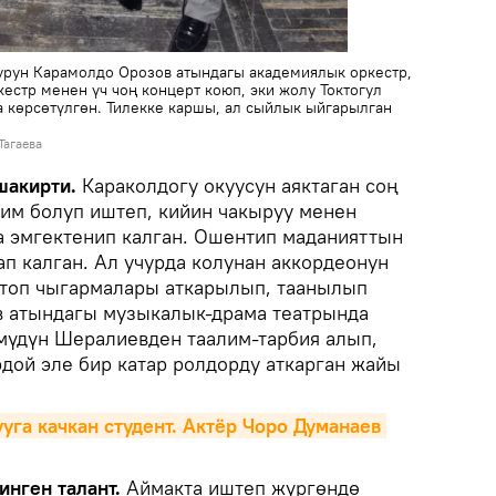
мурун Карамолдо Орозов атындагы академиялык оркестр,
стр менен үч чоң концерт коюп, эки жолу Токтогул
 көрсөтүлгөн. Тилекке каршы, ал сыйлык ыйгарылган
Тагаева
шакирти.
Караколдогу окуусун аяктаган соң
им болуп иштеп, кийин чакыруу менен
а эмгектенип калган. Ошентип маданияттын
ап калган. Ал учурда колунан аккордеонун
 топ чыгармалары аткарылып, таанылып
в атындагы музыкалык-драма театрында
мүдүн Шералиевден таалим-тарбия алып,
рдой эле бир катар ролдорду аткарган жайы
уга качкан студент. Актёр Чоро Думанаев 
инген талант.
Аймакта иштеп жүргөндө