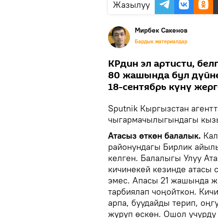
Жазылуу
Мирбек Сакенов
Бардык материалдар
КРдин эл артисти, бе
80 жашында бул дүйнө
18-сентябрь күнү жерг
Sputnik Кыргызстан агентт
чыгармачылыгындагы кызы
Атасыз өткөн балалык.
Кал
районундагы Бирлик айыл
келген. Балалыгы Улуу Ат
кичинекей кезинде атасы 
эмес. Апасы 21 жашында ж
тарбиялап чоңойткон. Кич
арпа, буудайды терип, оңг
жүрүп өскөн. Ошол учурду