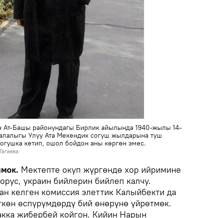
н Ат-Башы районундагы Бирлик айылында 1940-жылы 14-
Балалыгы Улуу Ата Мекендик согуш жылдарына туш
согушка кетип, ошол бойдон аны көргөн эмес.
Тагаева
лмок.
Мектепте окуп жүргөндө хор ийримине
орус, украин бийлерин бийлеп калчу.
н келген комиссия элеттик Калыйбекти да
ткөн өспүрүмдөрдү бий өнөрүнө үйрөтмөк.
акка жибербей койгон. Кийин Нарын