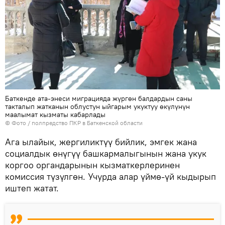
Баткенде ата-энеси миграцияда жүргөн балдардын саны
такталып жатканын облустун ыйгарым укуктуу өкүлүнүн
маалымат кызматы кабарлады
© Фото / полпредство ПКР в Баткенской области
Ага ылайык, жергиликтүү бийлик, эмгек жана
социалдык өнүгүү башкармалыгынын жана укук
коргоо органдарынын кызматкерлеринен
комиссия түзүлгөн. Учурда алар үймө-үй кыдырып
иштеп жатат.