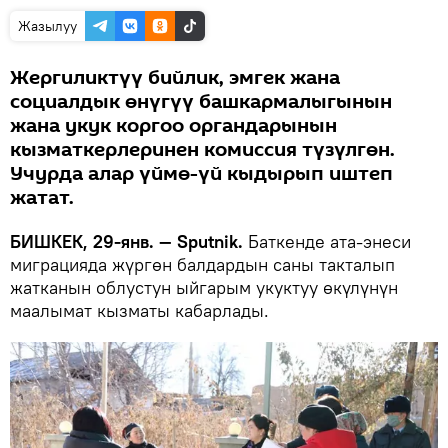
Жазылуу
Жергиликтүү бийлик, эмгек жана
социалдык өнүгүү башкармалыгынын
жана укук коргоо органдарынын
кызматкерлеринен комиссия түзүлгөн.
Учурда алар үймө-үй кыдырып иштеп
жатат.
БИШКЕК, 29-янв. — Sputnik.
Баткенде ата-энеси
миграцияда жүргөн балдардын саны такталып
жатканын облустун ыйгарым укуктуу өкүлүнүн
маалымат кызматы кабарлады.