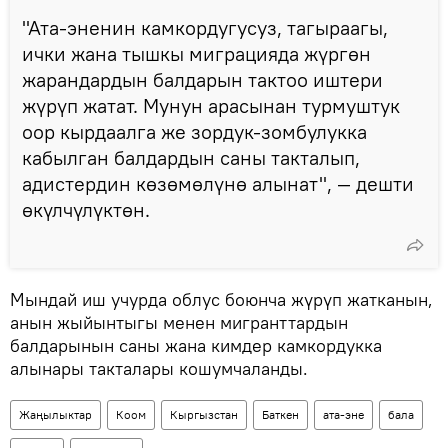
"Ата-эненин камкордугусуз, тагыраагы,
ички жана тышкы миграцияда жүргөн
жарандардын балдарын тактоо иштери
жүрүп жатат. Мунун арасынан турмуштук
оор кырдаалга же зордук-зомбулукка
кабылган балдардын саны такталып,
адистердин көзөмөлүнө алынат", — дешти
өкүлчүлүктөн.
Мындай иш учурда облус боюнча жүрүп жатканын,
анын жыйынтыгы менен мигранттардын
балдарынын саны жана кимдер камкордукка
алынары такталары кошумчаланды.
Жаңылыктар
Коом
Кыргызстан
Баткен
ата-эне
бала