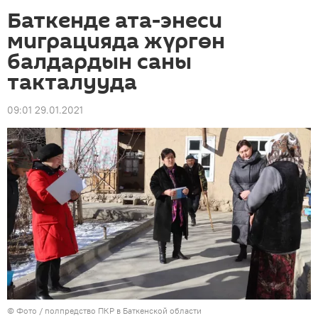
Баткенде ата-энеси
миграцияда жүргөн
балдардын саны
такталууда
09:01 29.01.2021
© Фото / полпредство ПКР в Баткенской области