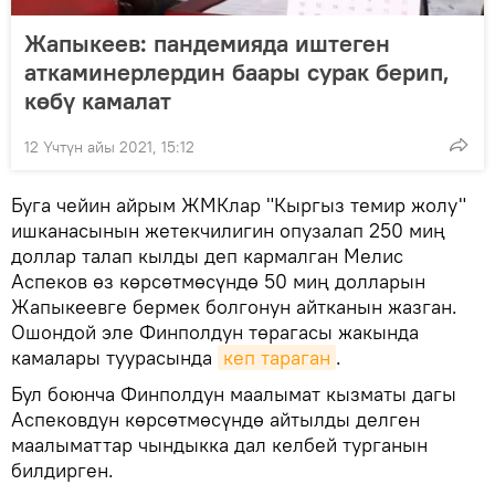
Жапыкеев: пандемияда иштеген
аткаминерлердин баары сурак берип,
көбү камалат
12 Үчтүн айы 2021, 15:12
Буга чейин айрым ЖМКлар "Кыргыз темир жолу"
ишканасынын жетекчилигин опузалап 250 миң
доллар талап кылды деп кармалган Мелис
Аспеков өз көрсөтмөсүндө 50 миң долларын
Жапыкеевге бермек болгонун айтканын жазган.
Ошондой эле Финполдун төрагасы жакында
камалары туурасында
кеп тараган
.
Бул боюнча Финполдун маалымат кызматы дагы
Аспековдун көрсөтмөсүндө айтылды делген
маалыматтар чындыкка дал келбей турганын
билдирген.