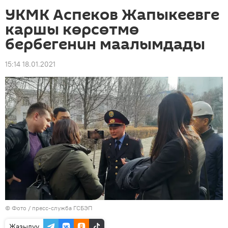
УКМК Аспеков Жапыкеевге
каршы көрсөтмө
бербегенин маалымдады
15:14 18.01.2021
© Фото / пресс-служба ГСБЭП
Жазылуу