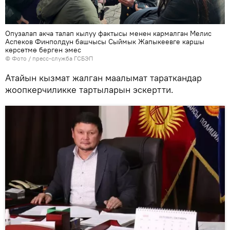
Опузалап акча талап кылуу фактысы менен кармалган Мелис
Аспеков Финполдун башчысы Сыймык Жапыкеевге каршы
көрсөтмө берген эмес
© Фото / пресс-служба ГСБЭП
Атайын кызмат жалган маалымат тараткандар
жоопкерчиликке тартыларын эскертти.