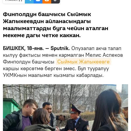
Финполдун башчысы Сыймык
Жапыкеевдин айланасындагы
маалыматтарды буга чейин аталган
мекеме дагы четке каккан.
БИШКЕК, 18-янв. — Sputnik.
Опузалап акча талап
кылуу фактысы менен кармалган Мелис Аспеков
Финполдун башчысы
Сыймык Жапыкеевге
каршы көрсөтмө берген эмес. Бул тууралуу
УКМКнын маалымат кызматы кабарлады.