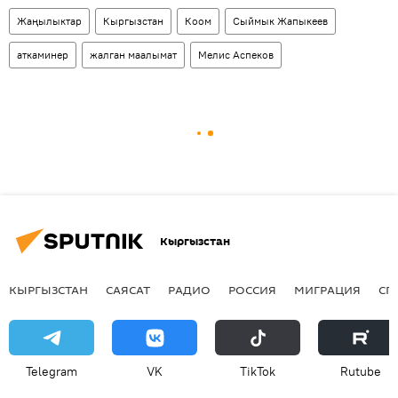
Жаңылыктар
Кыргызстан
Коом
Сыймык Жапыкеев
аткаминер
жалган маалымат
Мелис Аспеков
Кыргызстан
КЫРГЫЗСТАН
САЯСАТ
РАДИО
РОССИЯ
МИГРАЦИЯ
СП
Telegram
VK
ТikТоk
Rutube