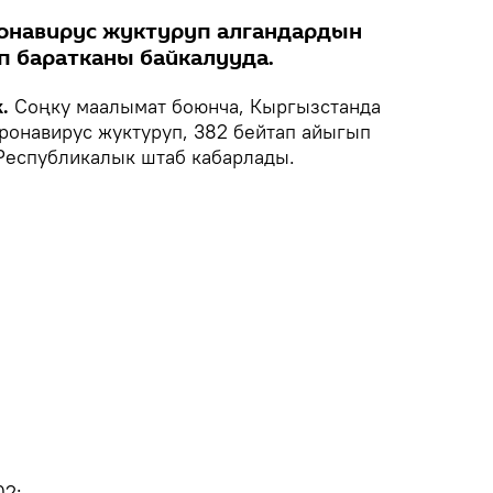
ронавирус жуктуруп алгандардын
п баратканы байкалууда.
.
Соңку маалымат боюнча, Кыргызстанда
оронавирус жуктуруп, 382 бейтап айыгып
 Республикалык штаб кабарлады.
02;