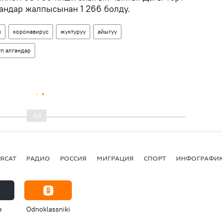
гандар жалпысынан 1 266 болду.
н
коронавирус
жуктуруу
айыгуу
п алгандар
ЯСАТ
РАДИО
РОССИЯ
МИГРАЦИЯ
СПОРТ
ИНФОГРАФИ
e
Odnoklassniki