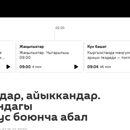
02:00
Жаңылыктар
Күн башат
е
Жаңылыктар. Чыгарылыш
Кыргызстанда мөңгүл
х
09:00
эриши тездеди — токт
мүмкүн эмеспи?
09:00
09:04
4 мин
46 мин
дар, айыккандар.
ндагы
ус боюнча абал
:47 15.12.2021
)