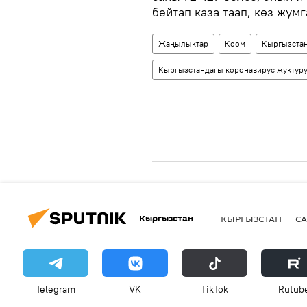
бейтап каза таап, көз жум
Жаңылыктар
Коом
Кыргызста
Кыргызстандагы коронавирус жуктуру
Кыргызстан
КЫРГЫЗСТАН
СА
Telegram
VK
ТikТоk
Rutub