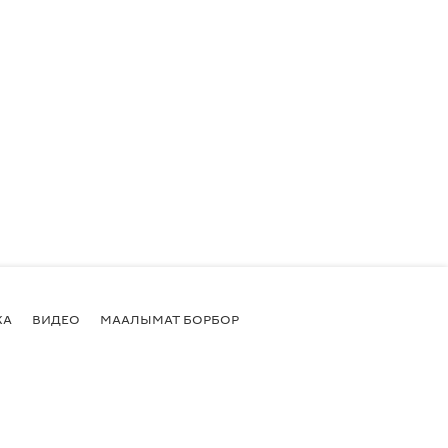
КА
ВИДЕО
МААЛЫМАТ БОРБОР