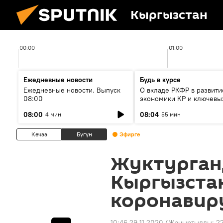
Кыргызстан
00:00
01:00
Ежедневные новости
Будь в курсе
Ежедневные новости. Выпуск
О вкладе РКФР в развити
08:00
экономики КР и ключевы
секторах до 2030 года
08:00
08:04
4 мин
55 мин
Кечээ
Бүгүн
Эфирге
Жуктурган
Кыргызста
коронавир
10:46 29.11.2020
(Жаңыртылды:
22