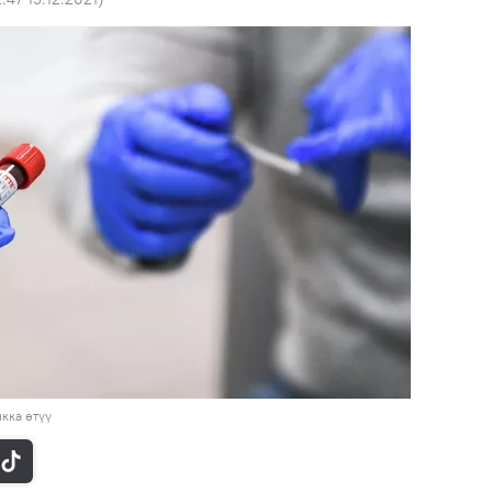
кка өтүү