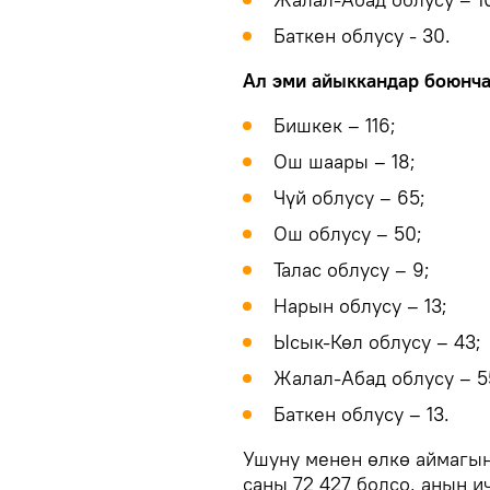
Баткен облусу - 30.
Ал эми айыккандар боюнча
Бишкек – 116;
Ош шаары – 18;
Чүй облусу – 65;
Ош облусу – 50;
Талас облусу – 9;
Нарын облусу – 13;
Ысык-Көл облусу – 43;
Жалал-Абад облусу – 5
Баткен облусу – 13.
Ушуну менен өлкө аймагы
саны 72 427 болсо, анын 