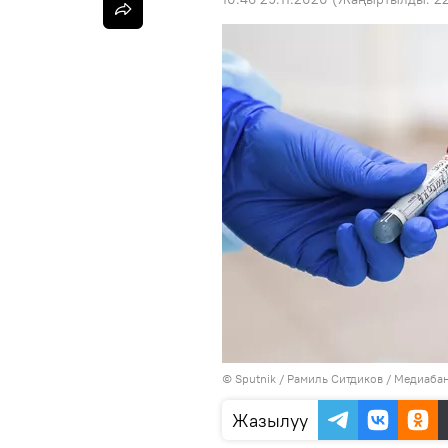
©
Sputnik
/ Рамиль Ситдиков
/
Медиабан
Жазылуу