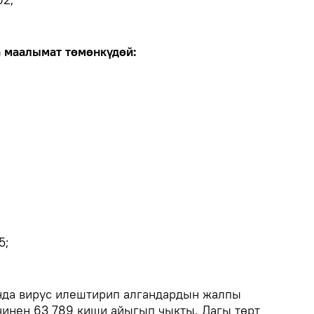
 маалымат төмөнкүдөй:
5;
нда вирус илештирип алгандардын жалпы
ичинен 63 789 киши айыгып чыкты. Дагы төрт