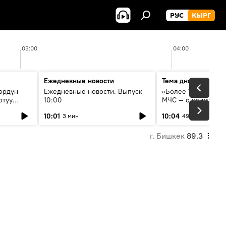
РУС
КЫРГ
03:00
04:00
Ежедневные новости
Тема дня
өрдүн
Ежедневные новости. Выпуск
«Более 1200 сёл в 
отуу
10:00
МЧС — о климате, 
системе оповещен
10:01
10:04
3 мин
49 мин
населения
г. Бишкек
89.3