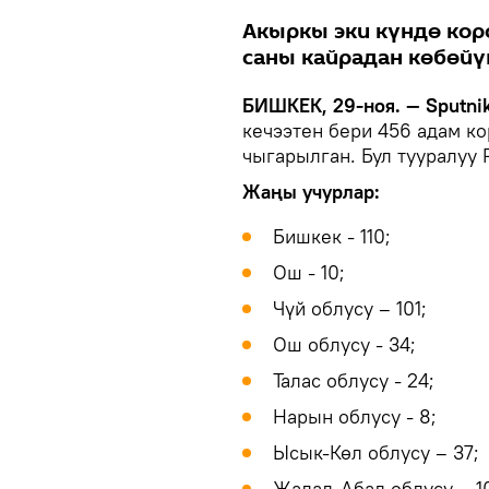
Акыркы эки күндө ко
саны кайрадан көбөйү
БИШКЕК, 29-ноя. — Sputnik
кечээтен бери 456 адам к
чыгарылган. Бул тууралуу
Жаңы учурлар:
Бишкек - 110;
Ош - 10;
Чүй облусу – 101;
Ош облусу - 34;
Талас облусу - 24;
Нарын облусу - 8;
Ысык-Көл облусу – 37;
Жалал-Абад облусу – 1