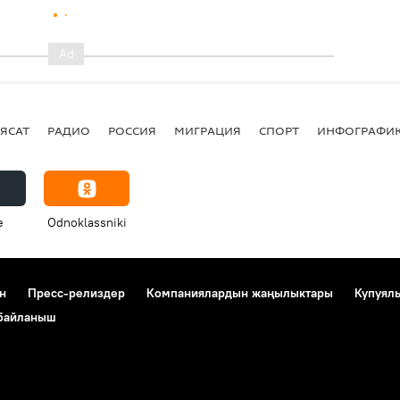
ЯСАТ
РАДИО
РОССИЯ
МИГРАЦИЯ
СПОРТ
ИНФОГРАФИ
e
Odnoklassniki
н
Пресс-релиздер
Компаниялардын жаңылыктары
Купуял
 байланыш