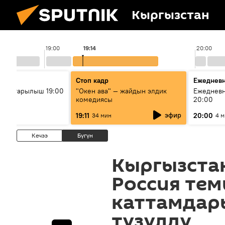
Кыргызстан
19:00
19:14
20:00
р
Стоп кадр
Ежедневн
. Чыгарылыш 19:00
"Окен ава" — жайдын элдик
Ежедневн
комедиясы
20:00
эфир
19:11
20:00
34 мин
4 
Кечээ
Бүгүн
Кыргызстан
Россия тем
каттамдар
түзүлдү