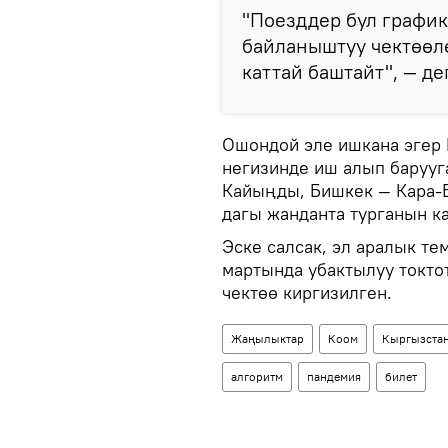
"Поезддер бул графи
байланыштуу чектөөлө
каттай баштайт", — д
Ошондой эле ишкана эгер
негизинде иш алып барууг
Кайыңды, Бишкек — Кара-Б
дагы жанданта турганын к
Эске салсак, эл аралык т
мартында убактылуу токтот
чектөө киргизилген.
Жаңылыктар
Коом
Кыргызста
алгоритм
пандемия
билет