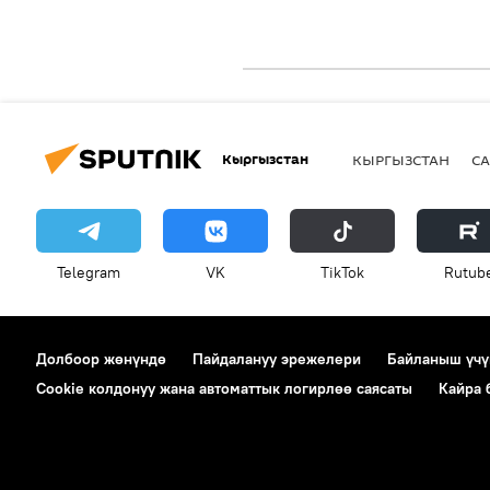
Кыргызстан
КЫРГЫЗСТАН
СА
Telegram
VK
ТikТоk
Rutub
Долбоор жөнүндө
Пайдалануу эрежелери
Байланыш үчү
Cookie колдонуу жана автоматтык логирлөө саясаты
Кайра