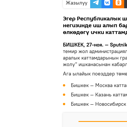
Жазылуу
Эгер Республикалык 
негизинде иш алып бар
өлкөдөгү ички каттам
БИШКЕК, 27-ноя. — Sputnik
темир жол администрация
аралык каттамдарынын гра
жолу" ишканасынан кабар
Ага ылайык поезддер төмө
Бишкек — Москва катта
Бишкек — Казань катта
Бишкек — Новосибирск 