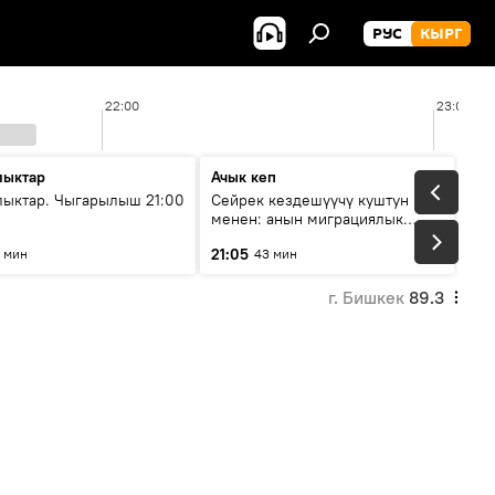
РУС
КЫРГ
22:00
23:00
ыктар
Ачык кеп
ыктар. Чыгарылыш 21:00
Сейрек кездешүүчү куштун изи
менен: анын миграциялык
жолу эмнеден кабар берет?
21:05
 мин
43 мин
г. Бишкек
89.3