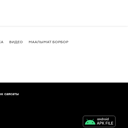
КА
ВИДЕО
МААЛЫМАТ БОРБОР
ык саясаты