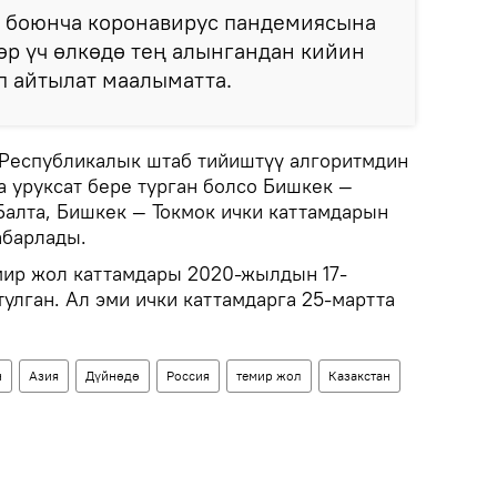
к боюнча коронавирус пандемиясына
р үч өлкөдө тең алынгандан кийин
еп айтылат маалыматта.
 Республикалык штаб тийиштүү алгоритмдин
а уруксат бере турган болсо Бишкек —
алта, Бишкек — Токмок ички каттамдарын
абарлады.
емир жол каттамдары 2020-жылдын 17-
улган. Ал эми ички каттамдарга 25-мартта
н
Азия
Дүйнөдө
Россия
темир жол
Казакстан