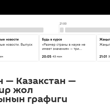
21:00
ые новости
Будь в курсе
Жаңыл
ые новости. Выпуск
«Размер страны в науке не
Жаңыл
имеет значения» — три
эксперта о сотрудничестве
20:05
21:01
мин
43 мин
3
России и Кыргызстана в
образовании и исследованиях
 — Казакстан —
ир жол
ынын графиги