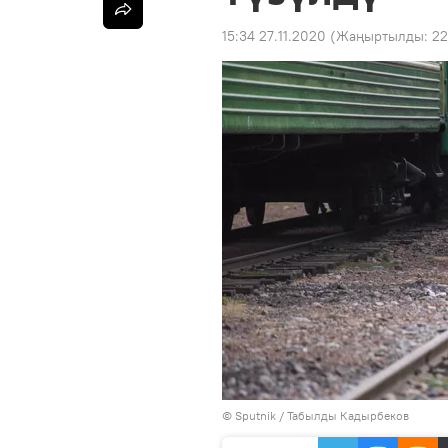
15:34 27.11.2020
(Жаңыртылды:
22
©
Sputnik / Табылды Кадырбеков