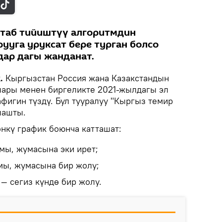
штаб тийиштүү алгоритмдин
ууга уруксат бере турган болсо
дар дагы жанданат.
.
Кыргызстан Россия жана Казакстандын
лары менен биргеликте 2021-жылдагы эл
фигин түздү. Бул тууралуу "Кыргыз темир
лашты.
нкү график боюнча катташат:
мы, жумасына эки ирет;
мы, жумасына бир жолу;
— сегиз күндө бир жолу.