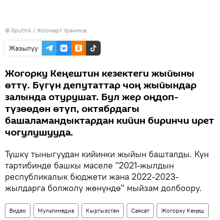
©
Sputnik
/ Жоомарт Ураимов
Жазылуу
Жогорку Кеңештин кезектеги жыйыны
өттү. Бүгүн депутаттар чоң жыйындар
залында отурушат. Бул жер оңдоп-
түзөөдөн өтүп, октябрдагы
башаламандыктардан кийин биринчи ирет
чогулушууда.
Түшкү тыныгуудан кийинки жыйын башталды. Күн
тартибинде башкы маселе "2021-жылдын
республикалык бюджети жана 2022-2023-
жылдарга болжолу жөнүндө" мыйзам долбоору.
Видео
Мультимедиа
Кыргызстан
Саясат
Жогорку Кеңеш