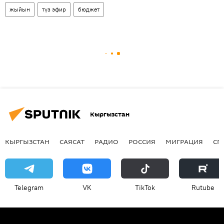
жыйын
түз эфир
бюджет
Кыргызстан
КЫРГЫЗСТАН
САЯСАТ
РАДИО
РОССИЯ
МИГРАЦИЯ
СП
Telegram
VK
ТikТоk
Rutube