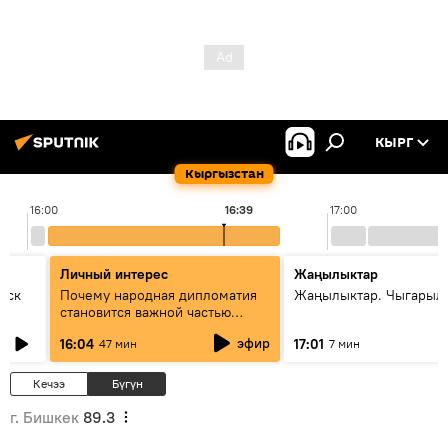
КЫРГ
Кыргызстан
16:00
16:39
17:00
Личный интерес
Жаңылыктар
уск
Почему народная дипломатия
Жаңылыктар. Чыгарыл
становится важной частью
международного
эфир
16:04
17:01
47 мин
7 мин
сотрудничества
Кечээ
Бүгүн
г. Бишкек
89.3