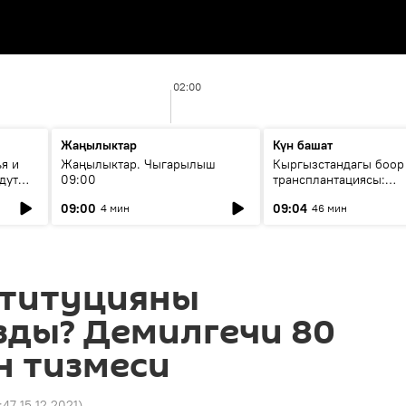
02:00
Жаңылыктар
Күн башат
я и
Жаңылыктар. Чыгарылыш
Кыргызстандагы боор
дут
09:00
трансплантациясы:
жетишкендиктер жана
09:00
09:04
4 мин
46 мин
келечеги
титуцияны
зды? Демилгечи 80
н тизмеси
:47 15.12.2021
)