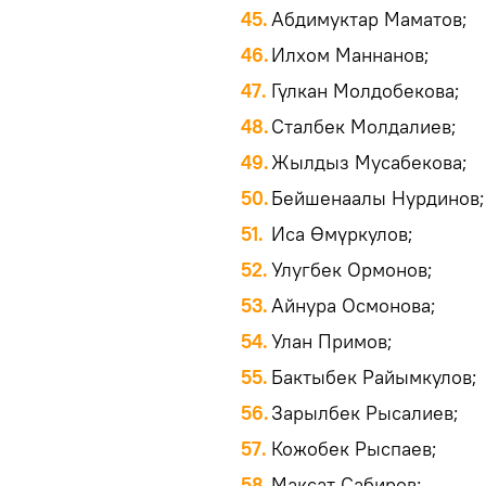
Абдимуктар Маматов;
Илхом Маннанов;
Гүлкан Молдобекова;
Сталбек Молдалиев;
Жылдыз Мусабекова;
Бейшенаалы Нурдинов;
Иса Өмүркулов;
Улугбек Ормонов;
Айнура Осмонова;
Улан Примов;
Бактыбек Райымкулов;
Зарылбек Рысалиев;
Кожобек Рыспаев;
Максат Сабиров;