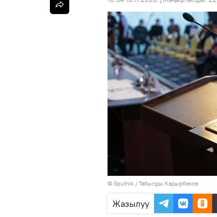
©
Sputnik / Табылды Кадырбеков
Жазылуу