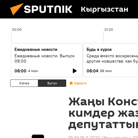
Кыргызстан
00:00
01:00
Ежедневные новости
Будь в курсе
Ежедневные новости. Выпуск
Среда вместо воскресень
08:00
другие новшества: как бу
проходить выборы в КР?
08:00
08:04
4 мин
38 мин
Кечээ
Бүгүн
Эфирге
Жаңы Конс
кимдер жа
депутатты
10:34 18.11.2020
(Жаңыртылды:
22