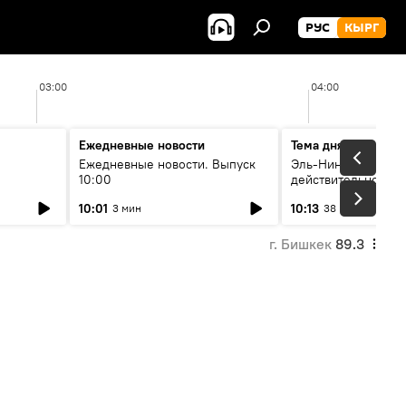
РУС
КЫРГ
03:00
04:00
Ежедневные новости
Тема дня
Ежедневные новости. Выпуск
Эль-Ниньо, жара и 
10:00
действительно вли
 өнүгүү
погоду в Кыргызст
10:01
10:13
3 мин
38 мин
г. Бишкек
89.3