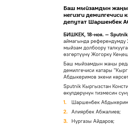
Баш мыйзамдын жаңы 
негизги демилгечиси 
депутат Шаршенбек Аб
БИШКЕК, 18-ноя. — Sputnik
аймагында референдумду 
мыйзам долбоору талкууга
өзгөртүүнү Жогорку Кеңе
Баш мыйзамдын жаңы реда
демилгечиси катары "Кыр
Абдыкеримов экени көрсөт
Sputnik Кыргызстан Конст
өкүлдөрүнүн тизмесин сун
Шаршенбек Абдыкерим
Алиярбек Абжалиев;
Нургазы Айдаров;