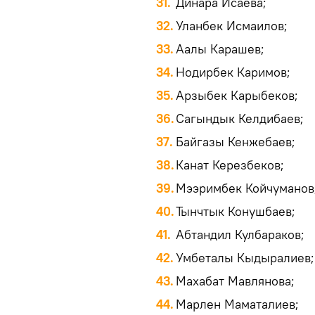
Динара Исаева;
Уланбек Исмаилов;
Аалы Карашев;
Нодирбек Каримов;
Арзыбек Карыбеков;
Сагындык Келдибаев;
Байгазы Кенжебаев;
Канат Керезбеков;
Мээримбек Койчуманов
Тынчтык Конушбаев;
Абтандил Кулбараков;
Умбеталы Кыдыралиев;
Махабат Мавлянова;
Марлен Маматалиев;