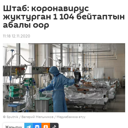
Штаб: коронавирус
жуктурган 1 104 бейтаптын
абалы оор
11:18 12.11.2020
©
Sputnik
/ Валерий Мельников
/
Медиабанкка өтүү
Жазылуу