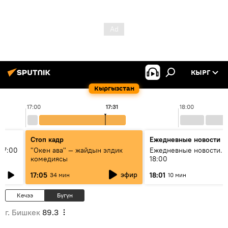
КЫРГ
Кыргызстан
17:00
17:31
18:00
Стоп кадр
Ежедневные новости
17:00
"Окен ава" — жайдын элдик
Ежедневные новости. 
комедиясы
18:00
эфир
17:05
18:01
34 мин
10 мин
Кечээ
Бүгүн
г. Бишкек
89.3