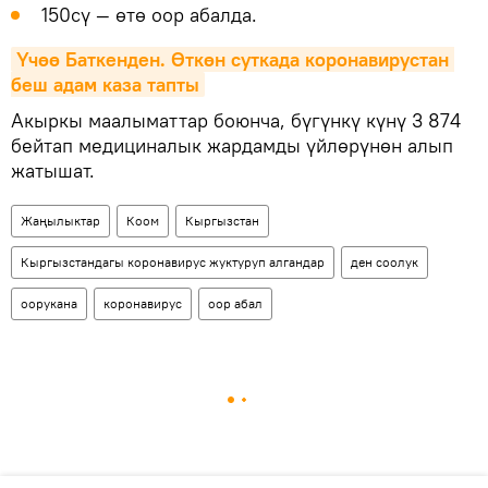
150сү — өтө оор абалда.
Үчөө Баткенден. Өткөн суткада коронавирустан 
беш адам каза тапты
Акыркы маалыматтар боюнча, бүгүнкү күнү 3 874
бейтап медициналык жардамды үйлөрүнөн алып
жатышат.
Жаңылыктар
Коом
Кыргызстан
Кыргызстандагы коронавирус жуктуруп алгандар
ден соолук
оорукана
коронавирус
оор абал