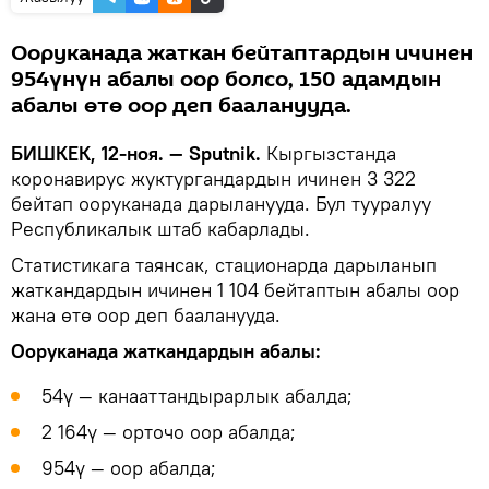
Ооруканада жаткан бейтаптардын ичинен
954үнүн абалы оор болсо, 150 адамдын
абалы өтө оор деп бааланууда.
БИШКЕК, 12-ноя. — Sputnik.
Кыргызстанда
коронавирус жуктургандардын ичинен 3 322
бейтап ооруканада дарыланууда. Бул тууралуу
Республикалык штаб кабарлады.
Статистикага таянсак, стационарда дарыланып
жаткандардын ичинен 1 104 бейтаптын абалы оор
жана өтө оор деп бааланууда.
Ооруканада жаткандардын абалы:
54ү — канааттандырарлык абалда;
2 164ү — орточо оор абалда;
954ү — оор абалда;