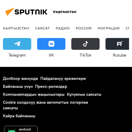
Кыргызстан
КЫРГЫЗСТАН
САЯСАТ
РАДИО
РОССИЯ
МИГРАЦИЯ
СП
Telegram
VK
ТikТоk
Rutube
Долбоор жөнүндө
Пайдалануу эрежелери
Байланыш үчүн
Пресс-релиздер
Компаниялардын жаңылыктары
Купуялык саясаты
Cookie колдонуу жана автоматтык логирлөө
саясаты
Кайра байланыш