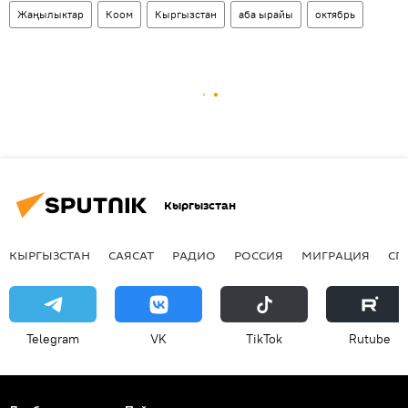
Жаңылыктар
Коом
Кыргызстан
аба ырайы
октябрь
Кыргызстан
КЫРГЫЗСТАН
САЯСАТ
РАДИО
РОССИЯ
МИГРАЦИЯ
СП
Telegram
VK
ТikТоk
Rutube