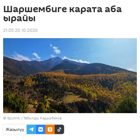
Шаршембиге карата аба
ырайы
21:05 20.10.2020
©
Sputnik / Табылды Кадырбеков
Жазылуу