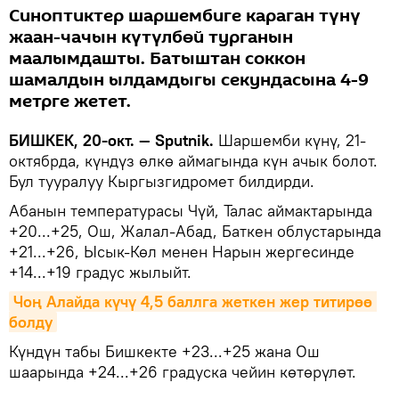
Синоптиктер шаршембиге караган түнү
жаан-чачын күтүлбөй турганын
маалымдашты. Батыштан соккон
шамалдын ылдамдыгы секундасына 4-9
метрге жетет.
БИШКЕК, 20-окт. — Sputnik.
Шаршемби күнү, 21-
октябрда, күндүз өлкө аймагында күн ачык болот.
Бул тууралуу Кыргызгидромет билдирди.
Абанын температурасы Чүй, Талас аймактарында
+20...+25, Ош, Жалал-Абад, Баткен облустарында
+21...+26, Ысык-Көл менен Нарын жергесинде
+14...+19 градус жылыйт.
Чоң Алайда күчү 4,5 баллга жеткен жер титирөө 
болду
Күндүн табы Бишкекте +23...+25 жана Ош
шаарында +24...+26 градуска чейин көтөрүлөт.