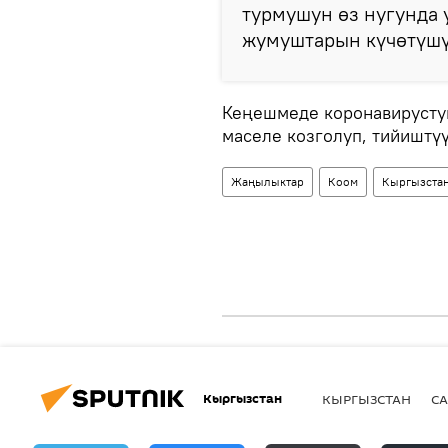
турмушун өз нугунда 
жумуштарын күчөтүшү 
Кеңешмеде коронавирусту
маселе козголуп, тийиштү
Жаңылыктар
Коом
Кыргызста
Кыргызстан
КЫРГЫЗСТАН
СА