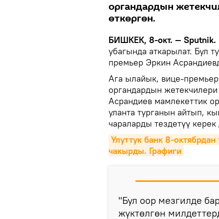
органдардын жетекчи
өткөргөн.
БИШКЕК, 8-окт. — Sputnik.
убагында аткарылат. Бул 
премьер Эркин Асрандиев
Ага ылайык, вице-премьер 
органдардын жетекчилери
Асрандиев мамлекеттик о
уланта турганын айтып, к
чараларды тездетүү керек 
Улуттук банк 8-октябрдан
чакырды. Графиги
"Бул оор мезгилде ба
жүктөлгөн милдеттерд