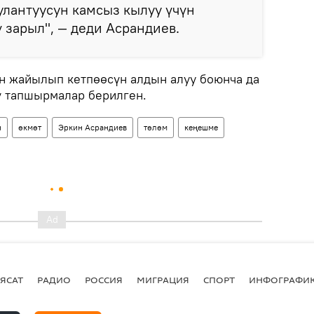
улантуусун камсыз кылуу үчүн
зарыл", — деди Асрандиев.
н жайылып кетпөөсүн алдын алуу боюнча да
ү тапшырмалар берилген.
н
өкмөт
Эркин Асрандиев
төлөм
кеңешме
ЯСАТ
РАДИО
РОССИЯ
МИГРАЦИЯ
СПОРТ
ИНФОГРАФИ