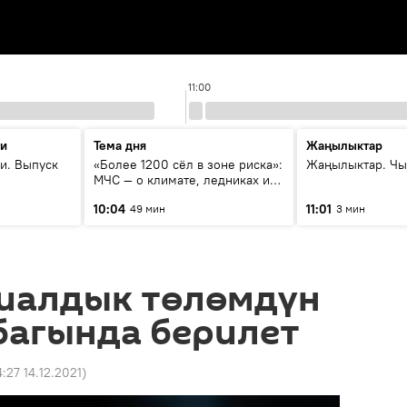
11:00
ти
Тема дня
Жаңылыктар
и. Выпуск
«Более 1200 сёл в зоне риска»:
Жаңылыктар. Чы
МЧС — о климате, ледниках и
системе оповещения
10:04
11:01
49 мин
3 мин
населения
циалдык төлөмдүн
багында берилет
4:27 14.12.2021
)