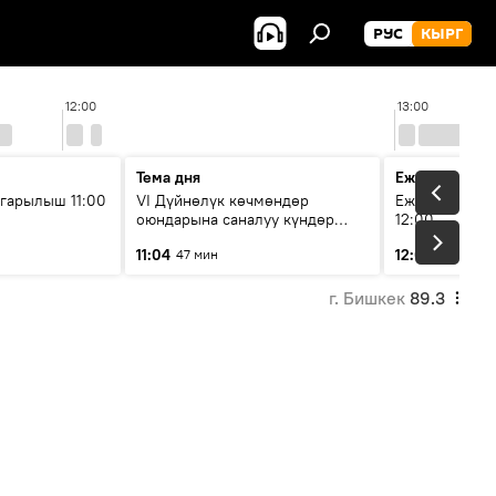
РУС
КЫРГ
12:00
13:00
Тема дня
Ежедневные 
гарылыш 11:00
VI Дүйнөлүк көчмөндөр
Ежедневные н
оюндарына саналуу күндөр
12:00
калды: даярдык иштери кайсы
11:04
12:01
47 мин
3 мин
этапка жетти?
г. Бишкек
89.3