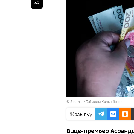
©
Sputnik / Табылды Кадырбеков
Жазылуу
Вице-премьер Асранди