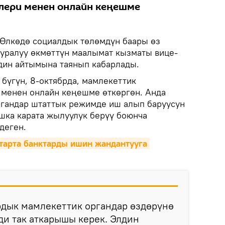
лери менен онлайн кеңешме
Өлкөдө социалдык төлөмдүн баары өз
тууралуу өкмөттүн маалымат кызматы вице-
дин айтымына таянып кабарлады.
бүгүн, 8-октябрда, мамлекеттик
 менен онлайн кеңешме өткөргөн. Анда
ргандар штаттык режимде иш алып баруусун
ышка карата жылуулук берүү боюнча
деген.
 тарта банктарды ишин жандантууга 
рдык мамлекеттик органдар өздөрүнө
и так аткарышы керек. Элдин