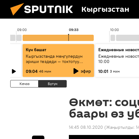
Кыргызстан
09:00
09:33
10:00
Күн башат
Ежедневные новос
лыш
Кыргызстанда мөңгүлөрдүн
Ежедневные новост
эриши тездеди — токтотуу
10:00
мүмкүн эмеспи?
эфир
09:04
10:01
46 мин
3 мин
Кечээ
Бүгүн
Өкмөт: со
баары өз у
14:45 08.10.2020
(Жаңыртылды:
1