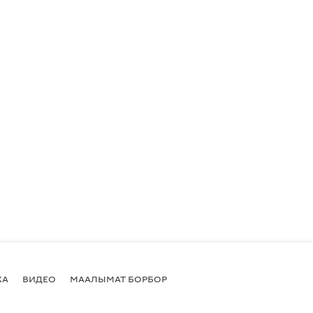
КА
ВИДЕО
МААЛЫМАТ БОРБОР