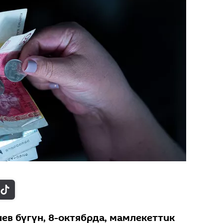
ев бүгүн, 8-октябрда, мамлекеттик