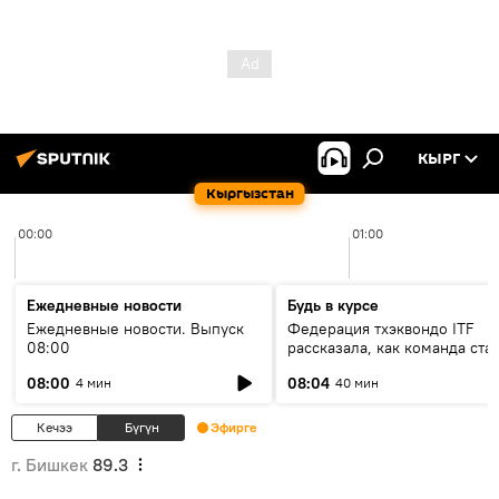
КЫРГ
Кыргызстан
00:00
01:00
Ежедневные новости
Будь в курсе
Ежедневные новости. Выпуск
Федерация тхэквондо ITF
08:00
рассказала, как команда ста
жертвой мошенников
08:00
08:04
4 мин
40 мин
Кечээ
Бүгүн
Эфирге
г. Бишкек
89.3