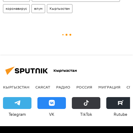
коронавирус
өлүм
Кыргызстан
Кыргызстан
КЫРГЫЗСТАН
САЯСАТ
РАДИО
РОССИЯ
МИГРАЦИЯ
СП
Telegram
VK
ТikТоk
Rutube