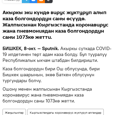
Акыркы эки күндө вирус жуктуруп алып
каза болгондордун саны өсүүдө.
Жалпысынан Кыргызстанда коронавирус
жана пневмониядан каза болгондордун
саны 1073кө жетти.
БИШКЕК, 8-окт. — Sputnik.
Акыркы суткада COVID-
19 илдетинен төрт адам каза болду. Бул тууралуу
Республикалык ыкчам штабдан билдиришти.
Каза болгондордун бири Ош облусунда, бири
Бишкек шаарынын, экөө Баткен облусунун
тургундары болчу.
Ошону менен жалпысынан Кыргызстанда
коронавирус жана пневмониядан каза
болгондордун саны 1073кө жетти.
Жаңылыктар
Кыргызстандагы коронавирус жуктуруп алгандар