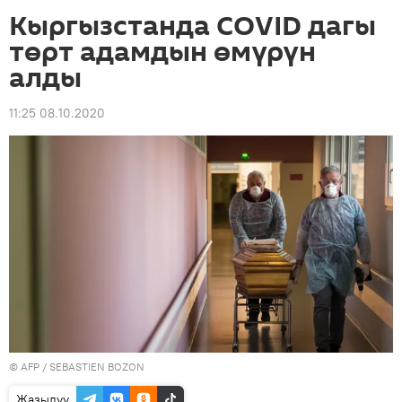
Кыргызстанда COVID дагы
төрт адамдын өмүрүн
алды
11:25 08.10.2020
©
AFP
/ SEBASTIEN BOZON
Жазылуу