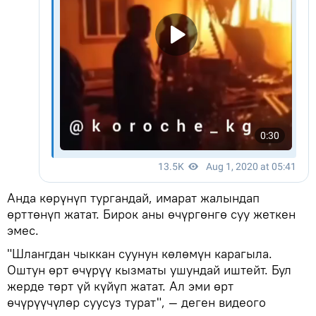
Анда көрүнүп тургандай, имарат жалындап
өрттөнүп жатат. Бирок аны өчүргөнгө суу жеткен
эмес.
"Шлангдан чыккан суунун көлөмүн карагыла.
Оштун өрт өчүрүү кызматы ушундай иштейт. Бул
жерде төрт үй күйүп жатат. Ал эми өрт
өчүрүүчүлөр суусуз турат", — деген видеого