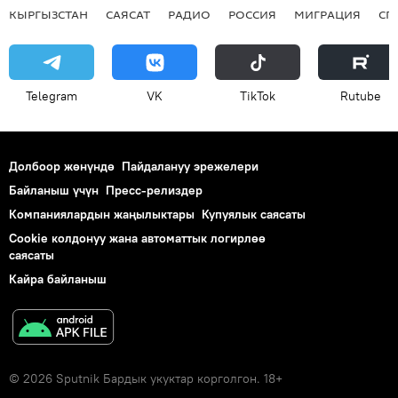
КЫРГЫЗСТАН
САЯСАТ
РАДИО
РОССИЯ
МИГРАЦИЯ
СП
Telegram
VK
ТikТоk
Rutube
Долбоор жөнүндө
Пайдалануу эрежелери
Байланыш үчүн
Пресс-релиздер
Компаниялардын жаңылыктары
Купуялык саясаты
Cookie колдонуу жана автоматтык логирлөө
саясаты
Кайра байланыш
© 2026 Sputnik Бардык укуктар корголгон. 18+