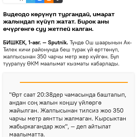
Видеодо көрүнүп тургандай, имарат
жалындап күйүп жатат. Бирок аны
өчүргөнгө суу жетпей калган.
БИШКЕК, 1-авг. — Sputnik.
Түндө Ош шаарынын Ак-
Тилек кичи районунда беш турак үй өрттөнүп,
жалпысынан 350 чарчы метр жер күйгөн. Бул
тууралуу ӨКМ маалымат кызматы кабарлады.
"Өрт саат 20:38дер чамасында башталып,
андан соң жалын коңшу үйлөргө
жайылган. Жалпысынан тилсиз жоо 350
чарчы метр аянтты жалмаган. Кырсыктан
жабыркагандар жок", — деп айтылат
маалыматта.