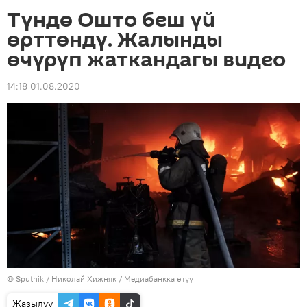
Түндө Ошто беш үй
өрттөндү. Жалынды
өчүрүп жаткандагы видео
14:18 01.08.2020
©
Sputnik
/ Николай Хижняк
/
Медиабанкка өтүү
Жазылуу