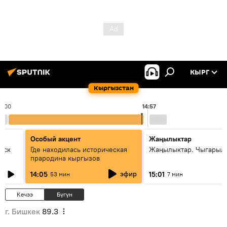
КЫРГ
Кыргызстан
4:00
14:57
Особый акцент
Жаңылыктар
уск
Где находилась историческая
Жаңылыктар. Чыгарыл
прародина кыргызов
эфир
14:05
15:01
53 мин
7 мин
Кечээ
Бүгүн
г. Бишкек
89.3