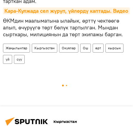
тарткан адам.
Кара-Кулжада сел жүрүп, үйлөрдү каптады. Видео
ӨКМдин маалыматына ылайык, өрттү чектөөгө
алып, өчүрүүгө төрт бөлүк тартылган. Мындан
сырткары, милициянын да төрт экипажы барган.
Жаңылыктар
Кыргызстан
Окуялар
Ош
өрт
кырсык
үй
суу
Кыргызстан