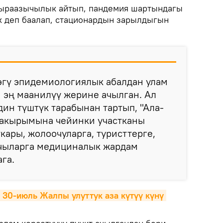
ыраазычылык айтып, пандемия шартындагы
к деп баалап, стационардын зарылдыгын
өгү эпидемиологиялык абалдан улам
 эң маанилүү жерине ачылган. Ал
ин түштүк тарабынан тартып, "Ала-
чакырымына чейинки участканы
кары, жолоочуларга, туристтерге,
чыларга медициналык жардам
ага.
30-июль Жалпы улуттук аза күтүү күнү 