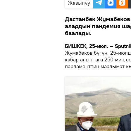
Жазылуу
Дастанбек Жумабеков
алардын пандемия шар
баалады.
БИШКЕК, 25-июл. — Sputni
Жумабеков бүгүн, 25-июлд
кабар алып, ага 250 миң с
парламенттин маалымат к