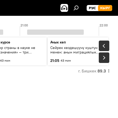
РУС
КЫРГ
21:00
22:00
 курсе
Ачык кеп
р страны в науке не
Сейрек кездешүүчү куштун изи
 значения» — три
менен: анын миграциялык
та о сотрудничестве
жолу эмнеден кабар берет?
21:05
43 мин
43 мин
и и Кыргызстана в
овании и исследованиях
г. Бишкек
89.3