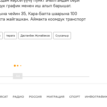
рдам көрсөтүүчү пункт ачылгандан бери
дүк график менен иш алып барышат.
на чейин 35, Кара-Балта шаарына 100
та жайгашкан. Аймакта коомдук транспорт
н
төрага
Дастанбек Жумабеков
Суусамыр
ЯСАТ
РАДИО
РОССИЯ
МИГРАЦИЯ
СПОРТ
ИНФОГРАФИ