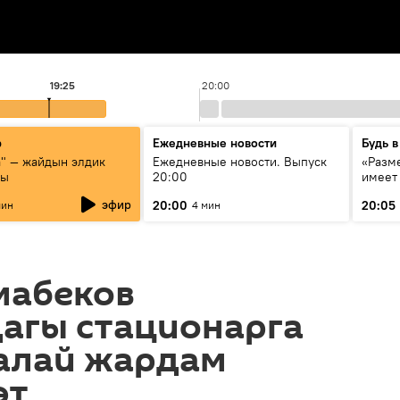
19:25
20:00
р
Ежедневные новости
Будь в
а" — жайдын элдик
Ежедневные новости. Выпуск
«Разме
сы
20:00
имеет
экспер
эфир
20:00
20:05
мин
4 мин
Росси
образ
мабеков
агы стационарга
чалай жардам
өт