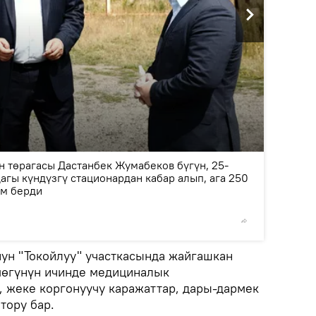
2
/4
 төрагасы Дастанбек Жумабеков бүгүн, 25-
гы күндүзгү стационардан кабар алып, ага 250
ам берди
© Фото /
ун "Токойлуу" участкасында жайгашкан
мөгүнүн ичинде медициналык
 жеке коргонуучу каражаттар, дары-дармек
тору бар.