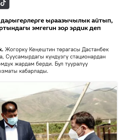
 дарыгерлерге ыраазычылык айтып,
тындагы эмгегин зор эрдик деп
k.
Жогорку Кеңештин төрагасы Дастанбек
а, Суусамырдагы күндүзгү стационардан
омдук жардам берди. Бул тууралуу
ызматы кабарлады.