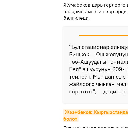
Жумабеков дарыгерлерге 
алардын эмгегин зор эрди
белгиледи.
"Бул стационар өлкөд
Бишкек — Ош жолунун
Төө-Ашуудагы тоннелд
Бел" ашуусунун 209-
тейлейт. Мындан сырт
жайлоого чыккан мал
көрсөтөт", — деди төр
Жээнбеков: Кыргызстанда 
болот