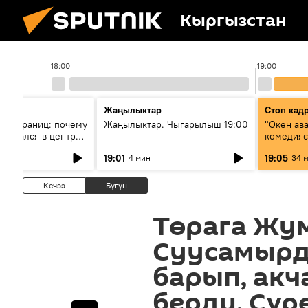
Кыргызстан
18:00
19:00
Жаңылыктар
Стоп кад
без границ: почему
Жаңылыктар. Чыгарылыш 19:00
"Окен ав
оказался в центре
комедия
знеса
19:01
19:05
4 мин
34 
Кечээ
Бүгүн
Төрага Жу
Суусамырд
барып, ак
берди. Сүр