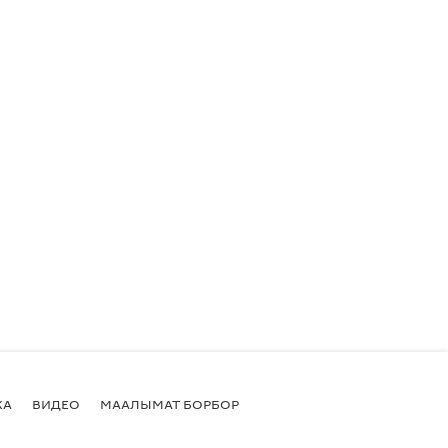
КА
ВИДЕО
МААЛЫМАТ БОРБОР