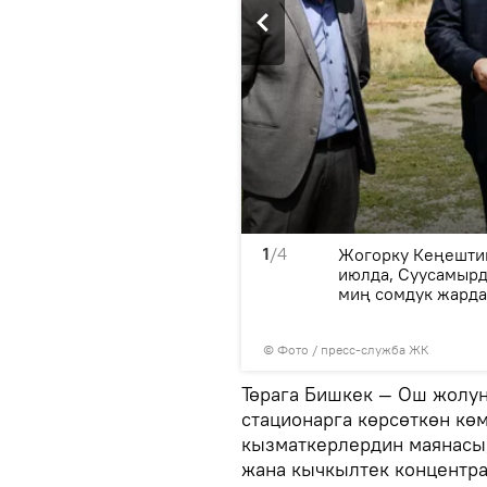
1
/4
үүчү пункт ачылгандан
Жогорку Кеңештин
афик менен иш алып
июлда, Суусамырда
миң сомдук жард
© Фото / пресс-служба ЖК
Төрага Бишкек — Ош жолун
стационарга көрсөткөн кө
кызматкерлердин маянасы,
жана кычкылтек концентра