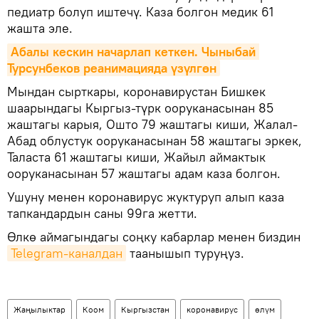
педиатр болуп иштечү. Каза болгон медик 61
жашта эле.
Абалы кескин начарлап кеткен. Чыныбай 
Турсунбеков реанимацияда үзүлгөн
Мындан сырткары, коронавирустан Бишкек
шаарындагы Кыргыз-түрк ооруканасынан 85
жаштагы карыя, Ошто 79 жаштагы киши, Жалал-
Абад облустук ооруканасынан 58 жаштагы эркек,
Таласта 61 жаштагы киши, Жайыл аймактык
ооруканасынан 57 жаштагы адам каза болгон.
Ушуну менен коронавирус жуктуруп алып каза
тапкандардын саны 99га жетти.
Өлкө аймагындагы соңку кабарлар менен биздин
Telegram-каналдан
таанышып туруңуз.
Жаңылыктар
Коом
Кыргызстан
коронавирус
өлүм