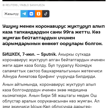
©
REUTERS
/ PABLO SANHUEZA
Жазылуу
Ушуну менен коронавирус жуктуруп алып
каза тапкандардын саны 99га жетти. Көз
жумган бейтаптардын ичинен
айрымдарынын өнөкөт оорулары болгон.
БИШКЕК, 7-июл. — Sputnik.
Акыркы суткада
коронавирус жуктуруп алган бейтаптардын ичинен
жети адам каза болду. Бул тууралуу Коомдук
саламаттык сактоо башкармалыгынын жетекчиси
Айнура Акматова брифинг учурунда билдирди.
Анын айтымында, коронавирус жуктуруп алып
каза болгондордун ичинен экөө медицина
кызматкери. Анын бири 58 жаштагы медик Ош
облустар аралык ооруканасынан көз жумган. Ал
эми экинчиси Ысык-Көл облусунда дарыгер-