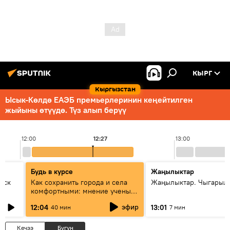
КЫРГ
Кыргызстан
Ысык-Көлдө ЕАЭБ премьерлеринин кеңейтилген
жыйыны өтүүдө. Түз алып берүү
12:00
12:27
13:00
Будь в курсе
Жаңылыктар
уск
Как сохранить города и села
Жаңылыктар. Чыгарыл
комфортными: мнение ученых
Евразии
эфир
12:04
13:01
40 мин
7 мин
Кечээ
Бүгүн