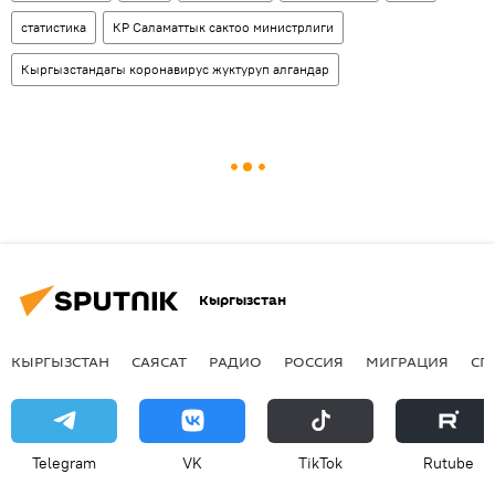
статистика
КР Саламаттык сактоо министрлиги
Кыргызстандагы коронавирус жуктуруп алгандар
Кыргызстан
КЫРГЫЗСТАН
САЯСАТ
РАДИО
РОССИЯ
МИГРАЦИЯ
СП
Telegram
VK
ТikТоk
Rutube