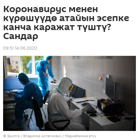
Коронавирус менен
күрөшүүдө атайын эсепке
канча каражат түштү?
Сандар
09:51 14.06.2020
©
Sputnik
/ Владимир Астапкович
/
Медиабанкка өтүү