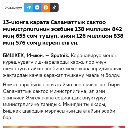
Жазылуу
13-июнга карата Саламаттык сактоо
министрлигинин эсебине 138 миллион 842
миң 655 сом түшүп, анын 126 миллион 838
миң 576 сому керектелген.
БИШКЕК, 14-июн. — Sputnik.
Коронавирус менен
күрөшүүдөгү иш-чараларды каржылоо үчүн
өкмөттүн атайын эсебине жеке жана юридикалык
жактардан канча каражат түшкөнү маалым болду.
Өкмөт тарабынан эки атайын эсеп ачылган. Бири
Саламаттык сактоо министрлигине, ал эми
экинчиси Эмгек жана социалдык өнүктүрүү
министрлигине таандык. Мындан тышкары,
Бишкек шаардык мэриясынын да атайын эсеби
бар.