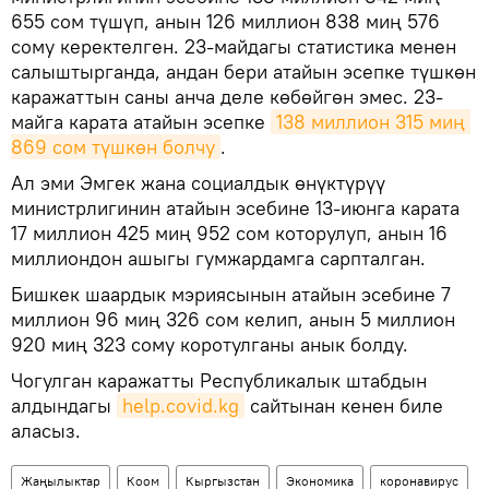
655 сом түшүп, анын 126 миллион 838 миң 576
сому керектелген. 23-майдагы статистика менен
салыштырганда, андан бери атайын эсепке түшкөн
каражаттын саны анча деле көбөйгөн эмес. 23-
майга карата атайын эсепке
138 миллион 315 миң 
869 сом түшкөн болчу
.
Ал эми Эмгек жана социалдык өнүктүрүү
министрлигинин атайын эсебине 13-июнга карата
17 миллион 425 миң 952 сом которулуп, анын 16
миллиондон ашыгы гумжардамга сарпталган.
Бишкек шаардык мэриясынын атайын эсебине 7
миллион 96 миң 326 сом келип, анын 5 миллион
920 миң 323 сому коротулганы анык болду.
Чогулган каражатты Республикалык штабдын
алдындагы
help.covid.kg
сайтынан кенен биле
аласыз.
Жаңылыктар
Коом
Кыргызстан
Экономика
коронавирус