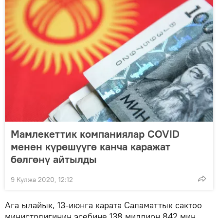
Мамлекеттик компаниялар COVID
менен күрөшүүгө канча каражат
бөлгөнү айтылды
9 Кулжа 2020, 12:12
Ага ылайык, 13-июнга карата Саламаттык сактоо
министрлигинин эсебине 138 миллион 842 миң