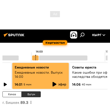
КЫРГ
Кыргызстан
14:03
15:
Ежедневные новости
Советы юриста
үн
Ежедневные новости. Выпуск
Какие ошибки при оф
14:00
наследства обходятся 
дорого - советы юрист
эфир
14:01
14:06
5 мин
40 мин
Кечээ
Бүгүн
г. Бишкек
89.3