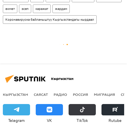
өкмөт
эсеп
каражат
жардам
Коронавируска байланыштуу Кыргызстандагы кырдаал
Кыргызстан
КЫРГЫЗСТАН
САЯСАТ
РАДИО
РОССИЯ
МИГРАЦИЯ
СП
Telegram
VK
ТikТоk
Rutube