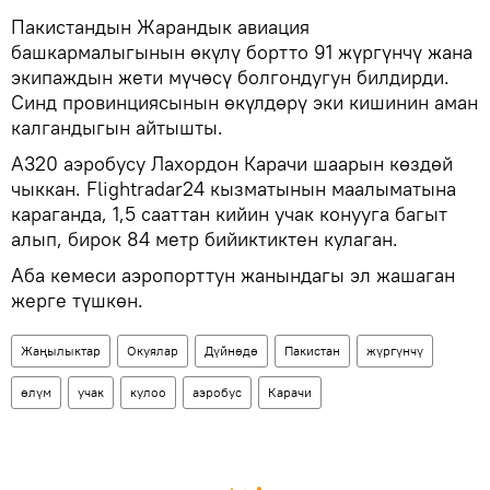
Пакистандын Жарандык авиация
башкармалыгынын өкүлү бортто 91 жүргүнчү жана
экипаждын жети мүчөсү болгондугун билдирди.
Синд провинциясынын өкүлдөрү эки кишинин аман
калгандыгын айтышты.
А320 аэробусу Лахордон Карачи шаарын көздөй
чыккан. Flightradar24 кызматынын маалыматына
караганда, 1,5 сааттан кийин учак конууга багыт
алып, бирок 84 метр бийиктиктен кулаган.
Аба кемеси аэропорттун жанындагы эл жашаган
жерге түшкөн.
Жаңылыктар
Окуялар
Дүйнөдө
Пакистан
жүргүнчү
өлүм
учак
кулоо
аэробус
Карачи