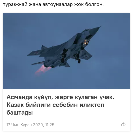
турак-жай жана автоунаалар жок болгон.
Асманда күйүп, жерге кулаган учак.
Казак бийлиги себебин иликтеп
баштады
17 Чын Куран 2020, 11:25