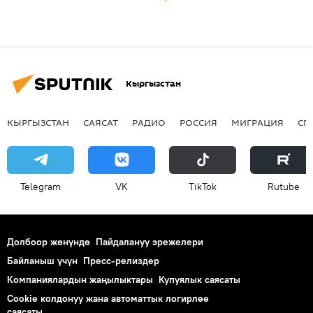
Кыргызстан
КЫРГЫЗСТАН
САЯСАТ
РАДИО
РОССИЯ
МИГРАЦИЯ
СП
Telegram
VK
ТikТоk
Rutube
Долбоор жөнүндө
Пайдалануу эрежелери
Байланыш үчүн
Пресс-релиздер
Компаниялардын жаңылыктары
Купуялык саясаты
Cookie колдонуу жана автоматтык логирлөө
саясаты