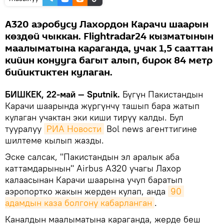
А320 аэробусу Лахордон Карачи шаарын
көздөй чыккан. Flightradar24 кызматынын
маалыматына караганда, учак 1,5 сааттан
кийин конууга багыт алып, бирок 84 метр
бийиктиктен кулаган.
БИШКЕК, 22-май — Sputnik.
Бүгүн Пакистандын
Карачи шаарында жүргүнчү ташып бара жатып
кулаган учактан эки киши тирүү калды. Бул
тууралуу
РИА Новости
Bol news агенттигине
шилтеме кылып жазды.
Эске салсак, "Пакистандын эл аралык аба
каттамдарынын" Airbus A320 учагы Лахор
калаасынан Карачи шаарына учуп баратып
аэропортко жакын жерден кулап, анда
90 
адамдын каза болгону кабарланган
.
Каналдын маалыматына караганда, жерде беш