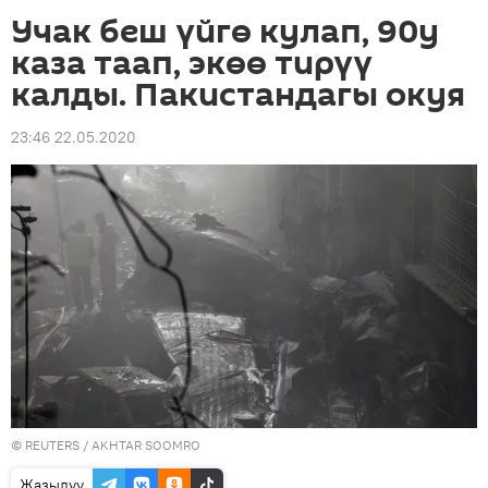
Учак беш үйгө кулап, 90у
каза таап, экөө тирүү
калды. Пакистандагы окуя
23:46 22.05.2020
©
REUTERS
/ AKHTAR SOOMRO
Жазылуу