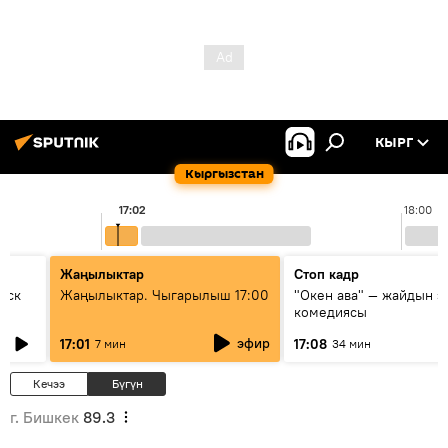
КЫРГ
Кыргызстан
17:02
18:00
Жаңылыктар
Стоп кадр
уск
Жаңылыктар. Чыгарылыш 17:00
"Окен ава" — жайдын э
комедиясы
эфир
17:01
17:08
7 мин
34 мин
Кечээ
Бүгүн
г. Бишкек
89.3